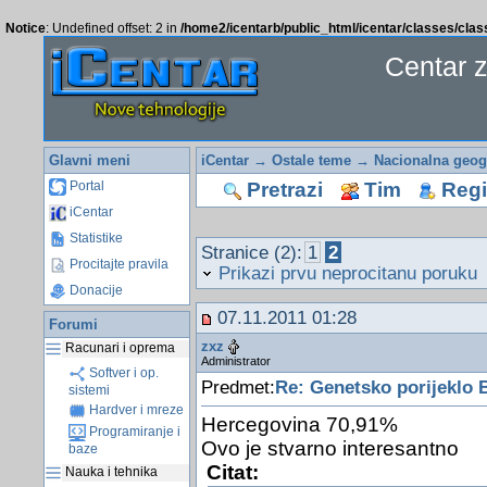
Notice
: Undefined offset: 2 in
/home2/icentarb/public_html/icentar/classes/cla
Centar 
Glavni meni
iCentar
→
Ostale teme
→
Nacionalna geogr
Pretrazi
Tim
Regis
Portal
iCentar
Statistike
Stranice (2):
1
2
Procitajte pravila
Prikazi prvu neprocitanu poruku
Donacije
07.11.2011 01:28
Forumi
zxz
Racunari i oprema
Administrator
Softver i op.
Predmet:
Re: Genetsko porijeklo 
sistemi
Hardver i mreze
Hercegovina 70,91%
Programiranje i
Ovo je stvarno interesantno
baze
Citat:
Nauka i tehnika