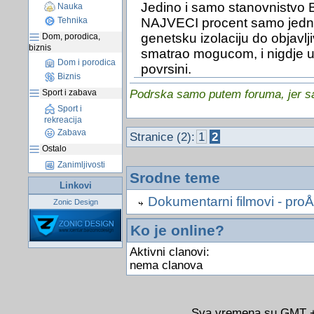
Jedino i samo stanovnistvo Bi
Nauka
Tehnika
NAJVECI procent samo jedne 
genetsku izolaciju do objavlji
Dom, porodica,
biznis
smatrao mogucom, i nigdje u 
Dom i porodica
povrsini.
Biznis
Sport i zabava
Podrska samo putem foruma, jer sam
Sport i
rekreacija
Zabava
Stranice (2):
1
2
Ostalo
Zanimljivosti
Srodne teme
Linkovi
Dokumentarni filmovi - pro
Zonic Design
Ko je online?
Aktivni clanovi:
nema clanova
Sva vremena su GMT +0