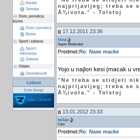
Nauka
najprljavijeg; treba se 
Tehnika
Å¾ivota." - Tolstoj
Dom, porodica,
biznis
Dom i porodica
17.12.2011 23:36
Biznis
roza
Sport i zabava
Super Moderator
Sport i
Predmet:
Re: Nase macke
rekreacija
Zabava
Ostalo
Yojo u najlon kesi (macak u vre
Zanimljivosti
"Ne treba se stidjeti ni
Linkovi
najprljavijeg; treba se 
Zonic Design
Å¾ivota." - Tolstoj
13.01.2012 23:33
milan
Clan
Predmet:
Re: Nase macke