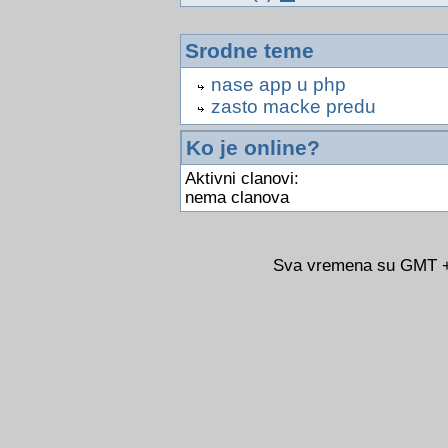
Srodne teme
nase app u php
zasto macke predu
Ko je online?
Aktivni clanovi:
nema clanova
Sva vremena su GMT +0