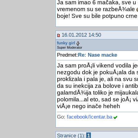
Ja sam imao 6 mačaka, sve u d
vremenom su se razbeÅ¾ale
boje! Sve su bile potpuno crne 
16.01.2012 14:50
funky girl
Super Moderator
Predmet:
Re: Nase macke
Ja sam proÅ¡li vikend vodila j
nezgodu dok je pokuÅ¡ala da sk
proklizala i pala je, ali na svu 
da su inekcija za bolove i antibi
galamdÅ¾ija toliko je mijaukal
polomila...al eto, sad se joÅ¡ v
viÅ¡e nego inače heheh
Go:
facebook/Icentar.ba
Stranice (1):
1