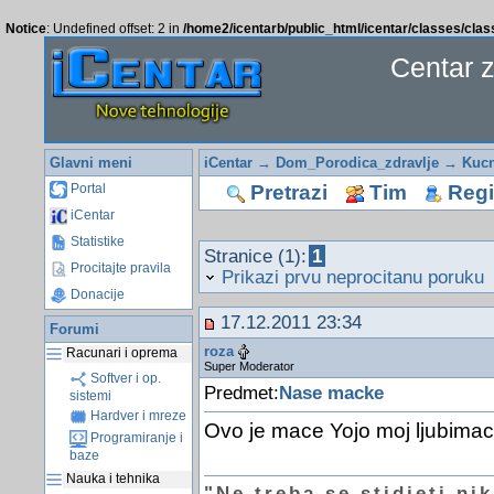
Notice
: Undefined offset: 2 in
/home2/icentarb/public_html/icentar/classes/cla
Centar 
Glavni meni
iCentar
→
Dom_Porodica_zdravlje
→
Kucn
Pretrazi
Tim
Regis
Portal
iCentar
Statistike
Stranice (1):
1
Procitajte pravila
Prikazi prvu neprocitanu poruku
Donacije
17.12.2011 23:34
Forumi
roza
Racunari i oprema
Super Moderator
Softver i op.
Predmet:
Nase macke
sistemi
Hardver i mreze
Ovo je mace Yojo moj ljubimac
Programiranje i
baze
Nauka i tehnika
"Ne treba se stidjeti ni