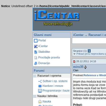
Notice
: Undefined offset: 2 in
/home2/icentarb/public_html/icentar/classes/cla
Glavni meni
iCentar
→
Racunari i 
Portal
iCentar
Stranice (1):
1
Statistike
Prikazi prvu neprocitanu 
Procitajte pravila
28.12.2011 14:16
Donacije
miro35
Clan
Forumi
Predmet:
Reference u Win
Racunari i oprema
Softver i op. sistemi
Imam dva modula koji moÅ¾
jednu formu koja se zove 
Hardver i mreze
to nema veze.Kad se forma 
Programiranje i baze
WindowsXp ali na Windows
referencama postavljati n
Nauka i tehnika
trebaju neki drugi parame
Nauka
Prilozi: