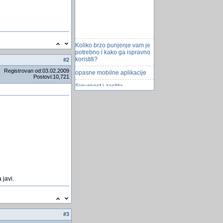
Koliko brzo punjenje vam je
potrebno i kako ga ispravno
koristiti?
#
2
opasne mobilne aplikacije
Registrovan od:03.02.2009
Postovi:10,721
Sigurnost i zastita
Vlookup funkcije
Trigeri-okidaci (triggers)
Napadi na WhatsApp-u
ViÅ¡e od milion korisnika
preuzelo Appleov OS Lion
Facebook - Najgori prekid u
4 godine
Hvatajne Greske
 javi.
SQL Petlja
Otkrivena opasna greÅ¡ka u
Windowsu
#
3