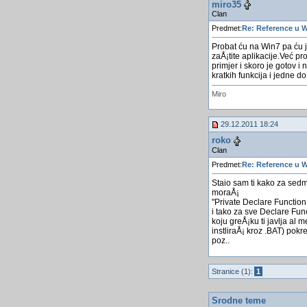
miro35
Clan
Predmet:
Re: Reference u 
Probat ću na Win7 pa ću j
zaÅ¡tite aplikacije.Već p
primjer i skoro je gotov 
kratkih funkcija i jedne do
Miro
29.12.2011 18:24
roko
Clan
Predmet:
Re: Reference u 
Staio sam ti kako za sedmi
moraÅ¡
"Private Declare Function
i tako za sve Declare Fun
koju greÅ¡ku ti javlja al m
instliraÅ¡ kroz .BAT) pokre
poz..
Stranice (1):
1
Srodne teme