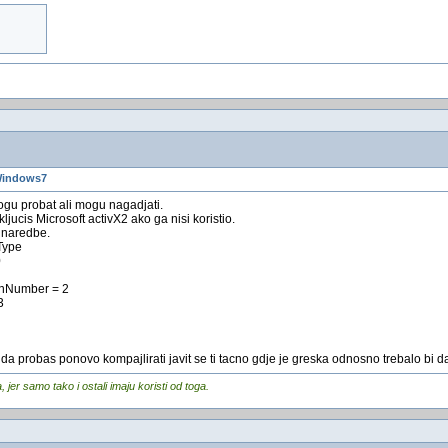
Windows7
 probat ali mogu nagadjati.
kljucis Microsoft activX2 ako ga nisi koristio.
 naredbe.
Type
0
onNumber = 2
3
da probas ponovo kompajlirati javit se ti tacno gdje je greska odnosno trebalo bi da
er samo tako i ostali imaju koristi od toga.