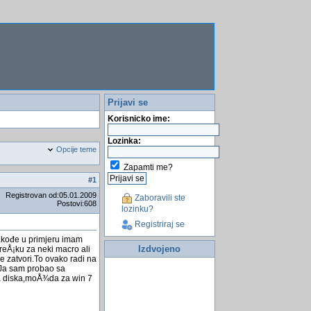
Prijavi se
Korisnicko ime:
Lozinka:
Opcije teme
Zapamti me?
#
1
Registrovan od:05.01.2009
Zaboravili ste
Postovi:608
lozinku?
Registriraj se
Takođe u primjeru imam
Izdvojeno
reÅ¡ku za neki macro ali
se zatvori.To ovako radi na
.Ja sam probao sa
oja diska,moÅ¾da za win 7