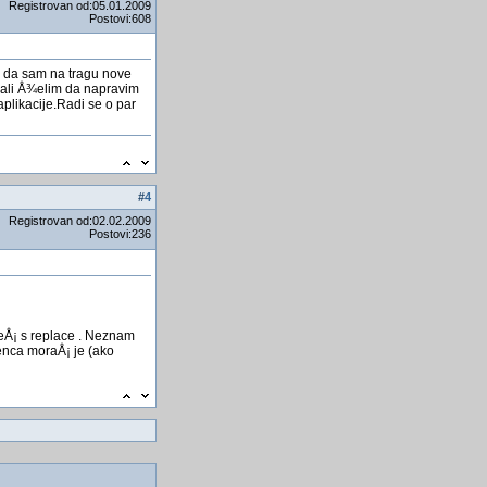
Nexus 5 je konačno
Registrovan od:05.01.2009
dostupan na trÅ¾iÅ¡tu
Postovi:608
Å ta sve vaÅ¡ browser zna o
vama
da da sam na tragu nove
u ali Å¾elim da napravim
začin protiv zubobolje
aplikacije.Radi se o par
##### 2019 #####
Prednosti Google+ nad
Facebook-om
povuklo licni meni u u donji
#
4
desni ćoÅ¡ak
Registrovan od:02.02.2009
Postovi:236
Polje iz comboboxa prikazati
u polju iz subforme
Defragmentacija diska
Izvodi_funkcija(II dio)
¾eÅ¡ s replace . Neznam
erenca moraÅ¡ je (ako