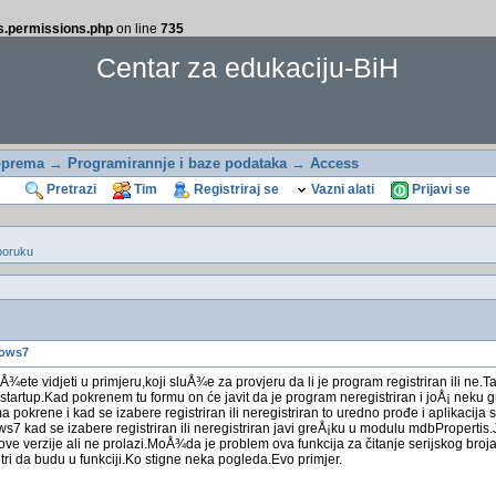
ss.permissions.php
on line
735
Centar za edukaciju-BiH
oprema
→
Programirannje i baze podataka
→
Access
Pretrazi
Tim
Registriraj se
Vazni alati
Prijavi se
poruku
dows7
ete vidjeti u primjeru,koji sluÅ¾e za provjeru da li je program registriran ili ne.
startup.Kad pokrenem tu formu on će javit da je program neregistriran i joÅ¡ neku g
pokrene i kad se izabere registriran ili neregistriran to uredno prođe i aplikacija 
7 kad se izabere registriran ili neregistriran javi greÅ¡ku u modulu mdbPropertis
ove verzije ali ne prolazi.MoÅ¾da je problem ova funkcija za čitanje serijskog br
tri da budu u funkciji.Ko stigne neka pogleda.Evo primjer.