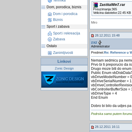
Tehnika
ZastitaWin7.rar
Dom, porodica, biznis
Preuzimanja:365
Velicina datoteke:22.45 KB
Dom i porodica
Biznis
Miro
Sport i zabava
Sport i rekreacija
28.12.2011 15:48
Zabava
zxz
Ostalo
Administrator
Zanimljivosti
Predmet:
Re: Reference u 
Nemam sedmicu pa nemogu
Linkovi
Prvo bi ti preporucio da is
Zonic Design
Drugo moze biti do enum
Public Enum vbDiskData
vbDriveModelNumber = 
vbDriveSerialNumber = 1
vbDriveControllerRevisi
vbControllerBufferSize = 
vbDriveType = 4
End Enum
Dobro bi bilo da udjes pa 
Podrska samo putem foruma, j
28.12.2011 16:11