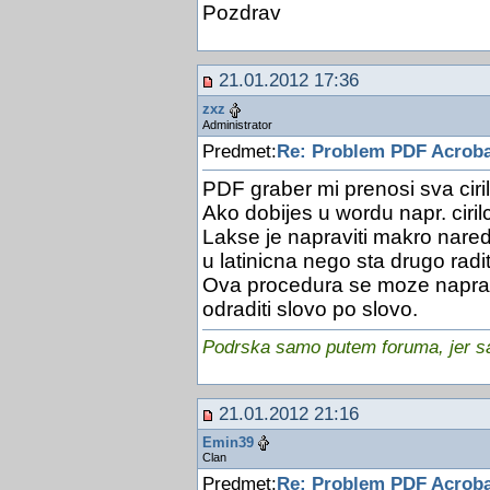
Pozdrav
21.01.2012 17:36
zxz
Administrator
Predmet:
Re: Problem PDF Acroba
PDF graber mi prenosi sva ciri
Ako dobijes u wordu napr. ciri
Lakse je napraviti makro naredb
u latinicna nego sta drugo radit
Ova procedura se moze napravi
odraditi slovo po slovo.
Podrska samo putem foruma, jer sam
21.01.2012 21:16
Emin39
Clan
Predmet:
Re: Problem PDF Acroba