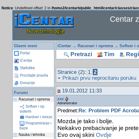
Notice
: Undefined offset: 2 in
/home2/icentarb/public_html/icentar/classes/cla
Centar 
Glavni meni
iCentar
→
Racunari i oprema
→
Softver i 
Pretrazi
Tim
Regis
Portal
iCentar
Statistike
Stranice (2):
1
2
Procitajte pravila
Prikazi prvu neprocitanu poruku
Donacije
19.01.2012 11:33
Forumi
zxz
Racunari i oprema
Administrator
Softver i op.
Predmet:
Re: Problem PDF Acroba
sistemi
Hardver i mreze
Mozda je tako i bolje.
Programiranje i
Nekakvo prebacivanje je pretesko
baze
Evo ovaj skini
Ovdje
Nauka i tehnika