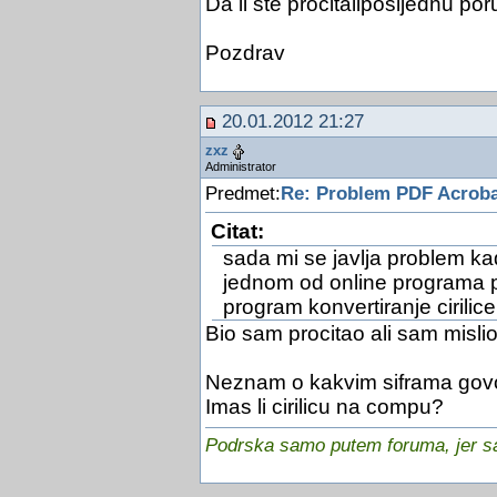
Da li ste procitaliposljednu p
Pozdrav
20.01.2012 21:27
zxz
Administrator
Predmet:
Re: Problem PDF Acroba
Citat:
sada mi se javlja problem ka
jednom od online programa po
program konvertiranje cirilice 
Bio sam procitao ali sam misli
Neznam o kakvim siframa govo
Imas li cirilicu na compu?
Podrska samo putem foruma, jer sam