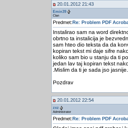
20.01.2012 21:43
Emin39
Clan
Predmet:
Re: Problem PDF Acroba
Instalirao sam na word direktno p
obrtno ta instalicija je bezvre
sam hteo dio teksta da da kon
kopiran tekst mi daje sifre na
koliko sam bio u stanju da ti p
jedan lav taj kopiran tekst na
.Mislim da ti je sada jso jasnije.
Pozdrav
20.01.2012 22:54
zxz
Administrator
Predmet:
Re: Problem PDF Acroba