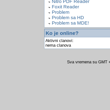
Nitro PDF Reader
Foxit Reader
Problem
Problem sa HD
Problem sa MDE!
Ko je online?
Aktivni clanovi:
nema clanova
Sva vremena su GMT +0