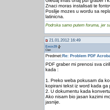
Gledaj imas onaj pdf graber i k
Znaci moras instalisati te fontov
Poslije mozes u wordu sa replace
latinicna.
Podrska samo putem foruma, jer sam
21.01.2012 16:49
Emin39
Clan
Predmet:
Re: Problem PDF Acroba
PDF graber mi prenosi sva ciri
kada :
1. Preko weba pokusam da konve
kopirani tekst iz word kada ga 
2. U dokumentu kada konvertuje
Ako nisam bio jasan kazimi mo
jasnije.