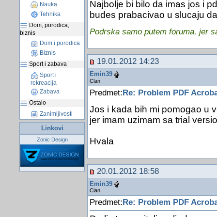
Najbolje bi bilo da imas jos i pd
Nauka
budes prabacivao u slucaju d
Tehnika
Dom, porodica,
Podrska samo putem foruma, jer sam
biznis
Dom i porodica
Biznis
19.01.2012 14:23
Sport i zabava
Emin39
Sport i
Clan
rekreacija
Predmet:
Re: Problem PDF Acroba
Zabava
Ostalo
Jos i kada bih mi pomogao u ve
Zanimljivosti
jer imam uzimam sa trial versio
Linkovi
Hvala
Zonic Design
20.01.2012 18:58
Emin39
Clan
Predmet:
Re: Problem PDF Acroba