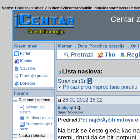
Notice
: Undefined offset: 2 in
/home2/icentarb/public_html/icentar/classes/cla
Centar 
Glavni meni
iCentar
→
Dom_Porodica_zdravlje
→
On i
Pretrazi
Tim
Regis
Portal
iCentar
Statistike
Lista naslova:
Procitajte pravila
Stranice (1):
1
Donacije
Prikazi prvu neprocitanu poruku
Forumi
26.01.2012 16:22
Racunari i oprema
Softver i op.
funky girl
sistemi
Super Moderator
Hardver i mreze
Predmet:
Pet najčeÅ¡ćih mitova 
Programiranje i
baze
Na brak se često gleda kao na 
Nauka i tehnika
sretni, drugi da će biti potpuni,