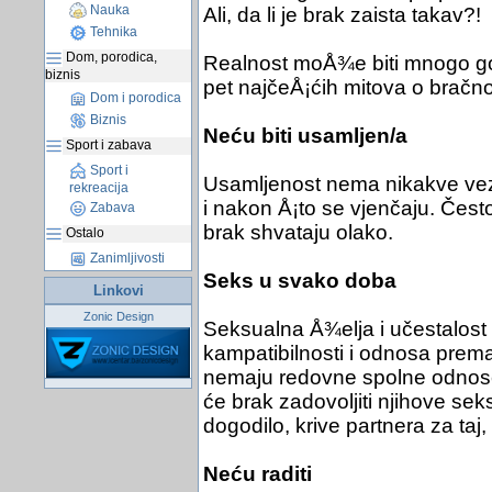
Nauka
Ali, da li je brak zaista takav?!
Tehnika
Dom, porodica,
Realnost moÅ¾e biti mnogo g
biznis
pet najčeÅ¡ćih mitova o bračn
Dom i porodica
Biznis
Neću biti usamljen/a
Sport i zabava
Sport i
Usamljenost nema nikakve veze
rekreacija
i nakon Å¡to se vjenčaju. Često 
Zabava
brak shvataju olako.
Ostalo
Zanimljivosti
Seks u svako doba
Linkovi
Zonic Design
Seksualna Å¾elja i učestalost 
kampatibilnosti i odnosa prema
nemaju redovne spolne odnose
će brak zadovoljiti njihove sek
dogodilo, krive partnera za taj,
Neću raditi