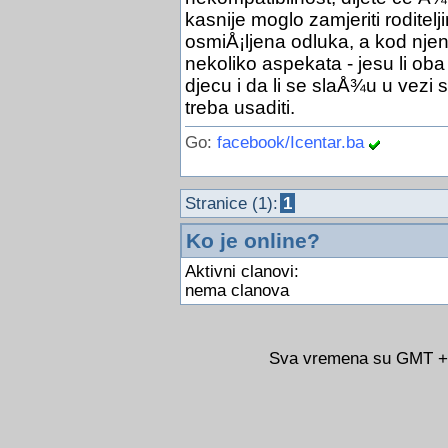
kasnije moglo zamjeriti roditelj
osmiÅ¡ljena odluka, a kod nje
nekoliko aspekata - jesu li ob
djecu i da li se slaÅ¾u u vezi 
treba usaditi.
Go:
facebook/Icentar.ba
Stranice (1):
1
Ko je online?
Aktivni clanovi:
nema clanova
Sva vremena su GMT +02