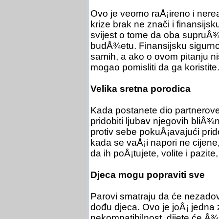
Ovo je veomo raÅ¡ireno i nerea
krize brak ne znači i finansijs
svijest o tome da oba supruÅ¾
budÅ¾etu. Finansijsku sigurnos
samih, a ako o ovom pitanju nis
mogao pomisliti da ga koristite
Velika sretna porodica
Kada postanete dio partnerove
pridobiti ljubav njegovih bliÅ¾n
protiv sebe pokuÅ¡avajući prido
kada se vaÅ¡i napori ne cijene,
da ih poÅ¡tujete, volite i pazit
Djeca mogu popraviti sve
Parovi smatraju da će nezadovo
dođu djeca. Ovo je joÅ¡ jedna 
nekompatibilnost, dijete će Å¾i