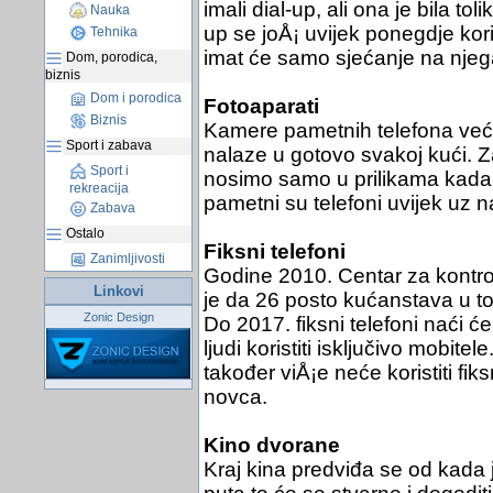
imali dial-up, ali ona je bila t
Nauka
up se joÅ¡ uvijek ponegdje kori
Tehnika
imat će samo sjećanje na njeg
Dom, porodica,
biznis
Dom i porodica
Fotoaparati
Biznis
Kamere pametnih telefona već 
Sport i zabava
nalaze u gotovo svakoj kući. Z
Sport i
nosimo samo u prilikama kada m
rekreacija
pametni su telefoni uvijek uz n
Zabava
Ostalo
Fiksni telefoni
Zanimljivosti
Godine 2010. Centar za kontrolu
Linkovi
je da 26 posto kućanstava u to
Zonic Design
Do 2017. fiksni telefoni naći ć
ljudi koristiti isključivo mobite
također viÅ¡e neće koristiti fik
novca.
Kino dvorane
Kraj kina predviđa se od kada j