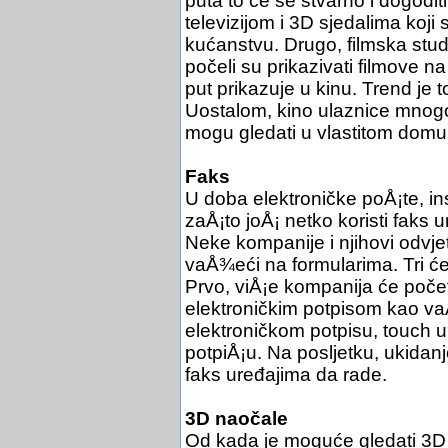
puta to će se stvarno i dogodit
televizijom i 3D sjedalima koj
kućanstvu. Drugo, filmska studij
počeli su prikazivati filmove na
put prikazuje u kinu. Trend je to
Uostalom, kino ulaznice mnogo 
mogu gledati u vlastitom domu
Faks
U doba elektroničke poÅ¡te, in
zaÅ¡to joÅ¡ netko koristi faks 
Neke kompanije i njihovi odvje
vaÅ¾eći na formularima. Tri će 
Prvo, viÅ¡e kompanija će početi
elektroničkim potpisom kao vaÅ
elektroničkom potpisu, touch u
potpiÅ¡u. Na posljetku, ukidanj
faks uređajima da rade.
3D naočale
Od kada je moguće gledati 3D f