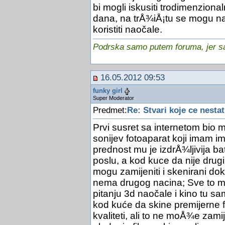
bi mogli iskusiti trodimenziona
dana, na trÅ¾iÅ¡tu se mogu nać
koristiti naočale.
Podrska samo putem foruma, jer sam
16.05.2012 09:53
funky girl
Super Moderator
Predmet:
Re: Stvari koje ce nestat
Prvi susret sa internetom bio m
sonijev fotoaparat koji imam i
prednost mu je izdrÅ¾ljivija bat
poslu, a kod kuce da nije drug
mogu zamijeniti i skenirani d
nema drugog nacina; Sve to m
pitanju 3d naočale i kino tu 
kod kuće da skine premijerne f
kvaliteti, ali to ne moÅ¾e zamij