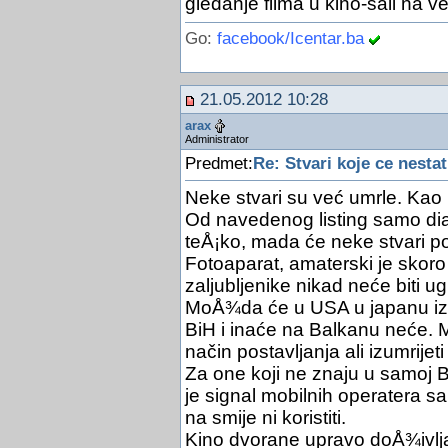
gledanje filma u kino-sali na v
Go:
facebook/Icentar.ba
21.05.2012 10:28
arax
Administrator
Predmet:
Re: Stvari koje ce nestat
Neke stvari su već umrle. Kao 
Od navedenog listing samo dial
teÅ¡ko, mada će neke stvari post
Fotoaparat, amaterski je skoro i
zaljubljenike nikad neće biti
MoÅ¾da će u USA u japanu izumr
BiH i inaće na Balkanu neće. 
način postavljanja ali izumrijet
Za one koji ne znaju u samoj B
je signal mobilnih operatera sa
na smije ni koristiti.
Kino dvorane upravo doÅ¾ivlj