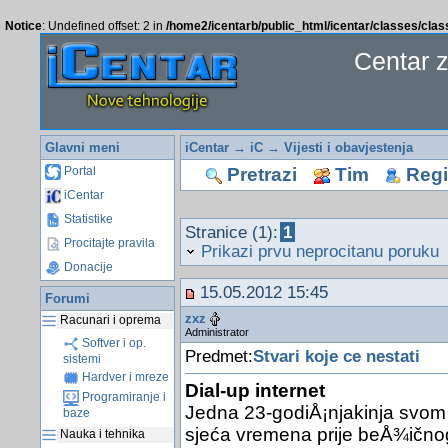
Notice
: Undefined offset: 2 in
/home2/icentarb/public_html/icentar/classes/cla
Centar 
Glavni meni
iCentar
→
iC
→
Vijesti i obavjestenja
Pretrazi
Tim
Regis
Portal
iCentar
Statistike
Stranice (1):
1
Procitajte pravila
Prikazi prvu neprocitanu poruku
Donacije
15.05.2012 15:45
Forumi
zxz
Racunari i oprema
Administrator
Softver i op.
Predmet:
Stvari koje ce nestati
sistemi
Hardver i mreze
Dial-up internet
Programiranje i
Jedna 23-godiÅ¡njakinja svom 
baze
sjeća vremena prije beÅ¾ičnog i
Nauka i tehnika