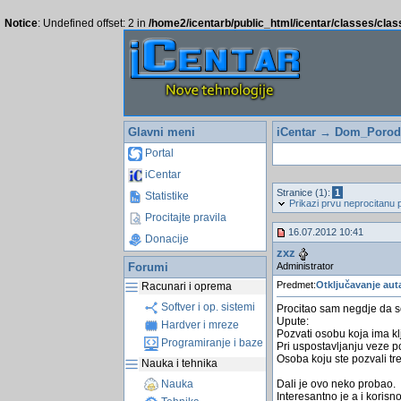
Notice
: Undefined offset: 2 in
/home2/icentarb/public_html/icentar/classes/cla
Glavni meni
iCentar
→
Dom_Porodi
Portal
iCentar
Stranice (1):
1
Statistike
Prikazi prvu neprocitanu 
Procitajte pravila
16.07.2012 10:41
Donacije
zxz
Administrator
Forumi
Predmet:
Otključavanje aut
Racunari i oprema
Softver i op. sistemi
Procitao sam negdje da se
Upute:
Hardver i mreze
Pozvati osobu koja ima kl
Programiranje i baze
Pri uspostavljanju veze po
Osoba koju ste pozvali tr
Nauka i tehnika
Dali je ovo neko probao.
Nauka
Interesantno je a i korisn