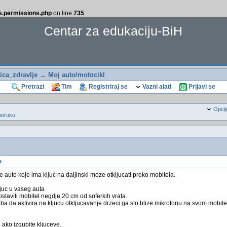
ss.permissions.php
on line
735
Centar za edukaciju-BiH
ca_zdravlje
→
Moj auto/motocikl
Pretrazi
Tim
Registriraj se
Vazni alati
Prijavi se
Opcij
poruku
a
 auto koje ima kljuc na daljinski moze otkljucati preko mobitela.
juc u vaseg auta
staviti mobitel negdje 20 cm od soferkih vrata.
eba da aktivira na kljucu otkljucavanje drzeci ga sto blize mikrofonu na svom mobite
o ako izgubite kljuceve.