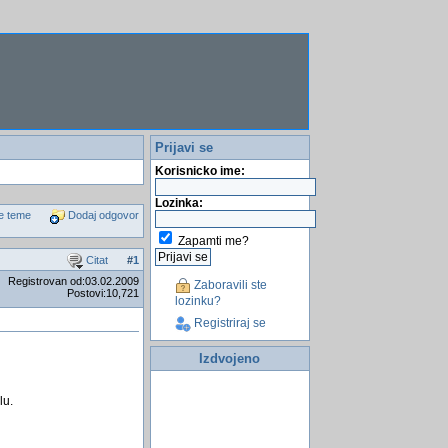
Prijavi se
Korisnicko ime:
Lozinka:
e teme
Dodaj odgovor
Zapamti me?
Citat
#
1
Registrovan od:03.02.2009
Zaboravili ste
Postovi:10,721
lozinku?
Registriraj se
Izdvojeno
lu.