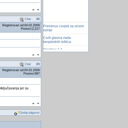
Citat
#
2
Preminuo covjek sa srcem
Registrovan od:04.02.2009
svinje
Postovi:2,217
Civili glavna meta
bespilotnih letilica
Dropbox 2.4
Posao-Kompjuterski grafičar
Bill Gates razvija sigurniji
Citat
#
3
nuklearni reaktor
Registrovan od:04.02.2009
Postovi:987
Brisanje zapisa u bazi
Trčanje
tključavanja jer su
Kako funkcionira WormGPT,
AI alat koji hakeri koriste za
sve sofisticiranij...
Na Antarktiku -93 stepena
Celzija
Dodaj odgovor
Pomračenje Sunca
Garmin priprema iPhone