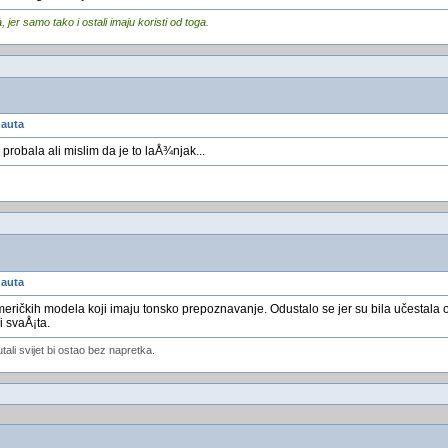
er samo tako i ostali imaju koristi od toga.
 auta
 probala ali mislim da je to laÅ¾njak...
 auta
ičkih modela koji imaju tonsko prepoznavanje. Odustalo se jer su bila učestala o
i svaÅ¡ta.
utali svijet bi ostao bez napretka.