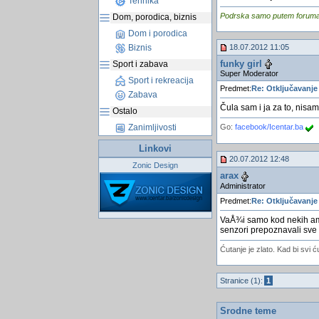
Tehnika
Podrska samo putem foruma, j
Dom, porodica, biznis
Dom i porodica
18.07.2012 11:05
Biznis
funky girl
Sport i zabava
Super Moderator
Sport i rekreacija
Predmet:
Re: Otključavanje
Zabava
Čula sam i ja za to, nisam
Ostalo
Zanimljivosti
Go:
facebook/Icentar.ba
Linkovi
20.07.2012 12:48
Zonic Design
arax
Administrator
Predmet:
Re: Otključavanje
VaÅ¾i samo kod nekih amer
senzori prepoznavali sve 
Ćutanje je zlato. Kad bi svi ć
Stranice (1):
1
Srodne teme