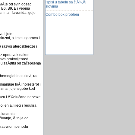
slovima
jviÅ¡e od svih dosad
, B6, B9, E i veoma
Combo box problem
anina i flavonida, gdje
a i jetre
plazmi, a time usporava i
 razvoj ateroskleroze i
brz oporavak nakon
¡ava prokrvljenost
nu zaÅ¡titu od začepljenja
 hemoglobina u krvi, rad
 smanjuje loÅ¡ holesterol i
 i smanjuje tegobe kod
lucu i Å¾elučane nervoze
jenja, liječi i regulira
k katarakte
ivanje, Å¡to je od
perativnom periodu