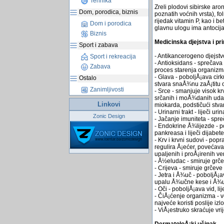
Tehnika
Zreli plodovi sibirske aro
Dom, porodica, biznis
poznatih voćnih vrsta), f
rijedak vitamin P, kao i b
Dom i porodica
glavnu ulogu ima antocija
Biznis
Medicinska djejstva i pr
Sport i zabava
- Antikancerogeno djejstv
Sport i rekreacija
- Antioksidans - sprečava 
Zabava
proces starenja organiz
- Glava - poboljÅ¡ava cir
Ostalo
stvara snaÅ¾nu zaÅ¡titu o
Zanimljivosti
- Srce - smanjuje visok k
srčanih i moÅ¾danih udara
Linkovi
miokarda, podstičući stva
- Urinarni trakt - liječi u
Zonic Design
- Jačanje imuniteta - spre
- Endokrine Å¾lijezde - p
pankreasa i liječi dijabe
- Krv i krvni sudovi - popr
regulira Å¡ećer, povećava
upaljenih i proÅ¡irenih v
- Å½eludac - smiruje grč
- Crijeva - smiruje grčeve 
- Jetra i Å¾uč - poboljÅ¡av
upalu Å¾učne kese i Å¾u
- Oči - poboljÅ¡ava vid, l
- ČiÅ¡ćenje organizma - v
najveće koristi poslije i
- ViÅ¡estruko skraćuje vr
DermatoloÅ¡ki učinak