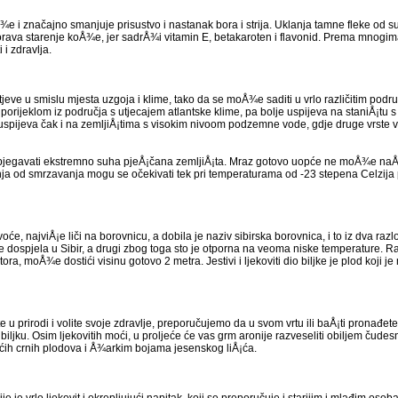
e i značajno smanjuje prisustvo i nastanak bora i strija. Uklanja tamne fleke od su
va starenje koÅ¾e, jer sadrÅ¾i vitamin E, betakaroten i flavonid. Prema mnogima, 
 i zdravlja.
jeve u smislu mjesta uzgoja i klime, tako da se moÅ¾e saditi u vrlo različitim podru
ja porijeklom iz područja s utjecajem atlantske klime, pa bolje uspijeva na staniÅ¡t
 uspijeva čak i na zemljiÅ¡tima s visokim nivoom podzemne vode, gdje druge vrste v
izbjegavati ekstremno suha pjeÅ¡čana zemljiÅ¡ta. Mraz gotovo uopće ne moÅ¾e naÅ¡kod
nja od smrzavanja mogu se očekivati tek pri temperaturama od -23 stepena Celzija
voće, najviÅ¡e liči na borovnicu, a dobila je naziv sibirska borovnica, i to iz dva razlo
 dospjela u Sibir, a drugi zbog toga sto je otporna na veoma niske temperature. Ras
ora, moÅ¾e dostići visinu gotovo 2 metra. Jestivi i ljekoviti dio biljke je plod koji 
u prirodi i volite svoje zdravlje, preporučujemo da u svom vrtu ili baÅ¡ti pronađete
biljku. Osim ljekovitih moći, u proljeće će vas grm aronije razveseliti obiljem čudes
ećih crnih plodova i Å¾arkim bojama jesenskog liÅ¡ća.
e je vrlo ljekovit i okrepljujući napitak, koji se preporučuje i starijim i mlađim o