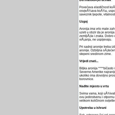
Povećava elastičnost koÅ¾
osvjeÅ¾ava koÅ¾u, uspora
saveznik ljepote, vitalnosti
Uzgoj
Aronija ima vrlo male zaht
uzeti u obzir da je aroni
zemljiÅ¡ta i zraka. Dobro
viÅ¡anja, ne uspijevaju.
Pri sadnji aronije treba 
aronije. Ozbiljna oÅ¡teće
stepeni sredinom zime.
Vrijedi znati...
Biljka aronija ****bičasto 
Severne Amerike najranije
ukoliko ima dovoljno prost
borovnice.
Nađite mjesto u vrtu
Svima vama, koji uÅ¾ivate 
ovu jedinstvenu i otpornu 
velikom količinom svijetl
Upotreba u ishrani
Sok, odnosno čaj od aronij