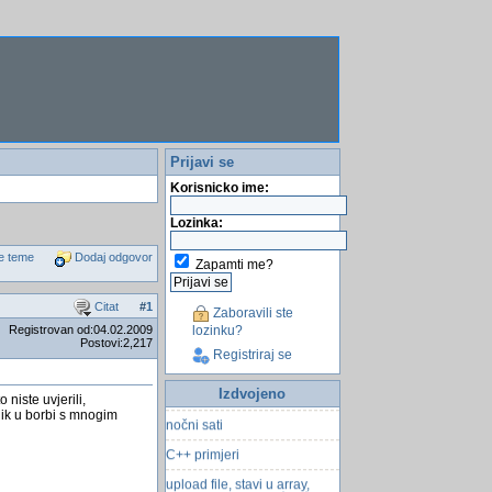
smijesne izreke
problem sa datumom u vba
Je li vrijeme za Linux?
Direktor, Dopisnik
KLS Mail Backup
Prijavi se
Otkrili rimsku grobnicu iz 2.
Korisnicko ime:
stoljeća
Umrla legendarna glumica
Lozinka:
Elizabeth Taylor
e teme
Dodaj odgovor
Zapamti me?
ZagorTeNej
Jedanaest zlatnih
Citat
#
1
finansijskih pravila!
Zaboravili ste
lozinku?
Registrovan od:04.02.2009
svekrve i snahe
Postovi:2,217
Registriraj se
Otvaranje fajla iz access
databaze
Izdvojeno
niste uvjerili,
nik u borbi s mnogim
nočni sati
C++ primjeri
upload file, stavi u array,
ispisi u tabelu sa č,Å¾,Å¡