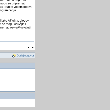
 mogu se pripremati
ja s drugim voćem dobiva
 ograničenja.
ji lako Å¾elira, plodovi
 se mogu osuÅ¡iti i
ripremati osvjeÅ¾avajući
Dodaj odgovor