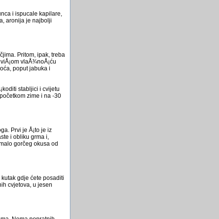
nca i ispucale kapilare,
aronija je najbolji
čjima. Pritom, ipak, treba
u s viÅ¡om vlaÅ¾noÅ¡ću
oća, poput jabuka i
iti stabljici i cvijetu
 početkom zime i na -30
ga. Prvi je Å¡to je iz
te i obliku grma i,
je malo gorčeg okusa od
 kutak gdje ćete posaditi
nih cvjetova, u jesen
sobama. Nema popratnih