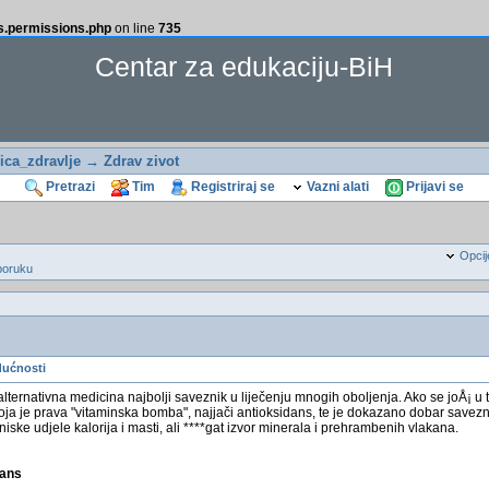
ss.permissions.php
on line
735
Centar za edukaciju-BiH
ca_zdravlje
→
Zdrav zivot
Pretrazi
Tim
Registriraj se
Vazni alati
Prijavi se
Opcij
poruku
dućnosti
ternativna medicina najbolji saveznik u liječenju mnogih oboljenja. Ako se joÅ¡ u to 
koja je prava "vitaminska bomba", najjači antioksidans, te je dokazano dobar savez
iske udjele kalorija i masti, ali ****gat izvor minerala i prehrambenih vlakana.
dans