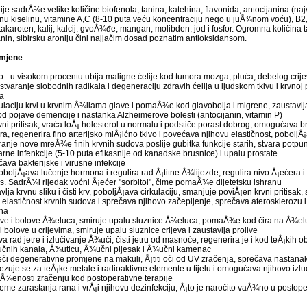
nije sadrÅ¾e velike količine biofenola, tanina, katehina, flavonida, antocijanina (na
olnu kiselinu, vitamine A,C (8-10 puta veću koncentraciju nego u juÅ¾nom voću), B2
etakaroten, kalij, kalcij, gvoÅ¾đe, mangan, molibden, jod i fosfor. Ogromna količina t
nin, sibirsku aroniju čini najjačim dosad poznatim antioksidansom.
imjene
o - u visokom procentu ubija maligne ćelije kod tumora mozga, pluća, debelog crijev
stvaranje slobodnih radikala i degeneraciju zdravih ćelija u ljudskom tkivu i krvnoj 
ma
kulaciju krvi u krvnim Å¾ilama glave i pomaÅ¾e kod glavobolja i migrene, zaustavlja
d pojave demencije i nastanka Alzheimerove bolesti (antocijanin, vitamin P)
rvni pritisak, vraća loÅ¡ holesterol u normalu i podstiče porast dobrog, omogućava 
, regenerira fino arterijsko miÅ¡ićno tkivo i povećava njihovu elastičnost, poboljÅ
ranje nove mreÅ¾e finih krvnih sudova poslije gubitka funkcije starih, stvara potpu
rinarne infenkcije (5-10 puta efikasnije od kanadske brusnice) i upalu prostate
čava bakterijske i virusne infekcije
oboljÅ¡ava lučenje hormona i regulira rad Å¡titne Å¾lijezde, regulira nivo Å¡ećera i
tes. SadrÅ¾i rijedak voćni Å¡ećer "sorbitol", čime pomaÅ¾e dijetetsku ishranu
avlja krvnu sliku i čisti krv, poboljÅ¡ava cirkulaciju, smanjuje poviÅ¡en krvni pritisak,
 elastičnost krvnih sudova i sprečava njihovo začepljenje, sprečava aterosklerozu
ena
eve i bolove Å¾eluca, smiruje upalu sluznice Å¾eluca, pomaÅ¾e kod čira na Å¾e
i bolove u crijevima, smiruje upalu sluznice crijeva i zaustavlja prolive
a rad jetre i izlučivanje Å¾uči, čisti jetru od masnoće, regenerira je i kod teÅ¡kih obol
čnih kanala, Å¾uticu, Å¾učni pijesak i Å¾učni kamenac
iječi degenerativne promjene na makuli, Å¡titi oči od UV zračenja, sprečava nastana
ezuje se za teÅ¡ke metale i radioaktivne elemente u tijelu i omogućava njihovo izluč
zloÅ¾enosti zračenju kod postoperativne terapije
ijeme zarastanja rana i vrÅ¡i njihovu dezinfekciju, Å¡to je naročito vaÅ¾no u posto