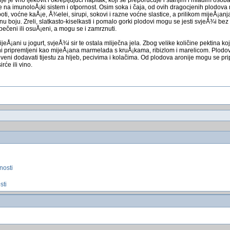
je na imunoloÅ¡ki sistem i otpornost. Osim soka i čaja, od ovih dragocjenih plodova
, voćne kaÅ¡e, Å¾elei, sirupi, sokovi i razne voćne slastice, a prilikom mijeÅ¡an
u boju. Zreli, slatkasto-kiselkasti i pomalo gorki plodovi mogu se jesti svjeÅ¾i bez
pečeni ili osuÅ¡eni, a mogu se i zamrznuti.
jeÅ¡ani u jogurt, svjeÅ¾i sir te ostala mliječna jela. Zbog velike količine pektina ko
i pripremljeni kao mijeÅ¡ana marmelada s kruÅ¡kama, ribizlom i marelicom. Plodovi
mljeveni dodavati tijestu za hljeb, pecivima i kolačima. Od plodova aronije mogu se p
irće ili vino.
nosti
sti