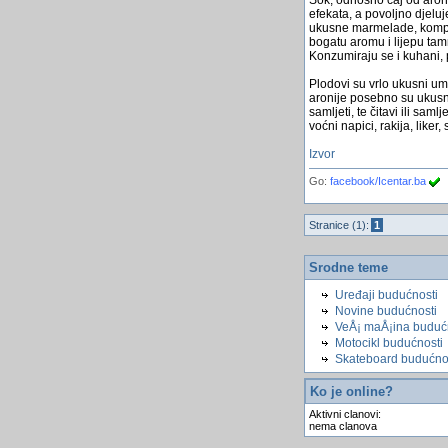
efekata, a povoljno djelu
ukusne marmelade, kompoti
bogatu aromu i lijepu tamn
Konzumiraju se i kuhani, 
Plodovi su vrlo ukusni umi
aronije posebno su ukusn
samljeti, te čitavi ili sa
voćni napici, rakija, liker, s
Izvor
Go:
facebook/Icentar.ba
Stranice (1):
1
Srodne teme
Uređaji budućnosti
Novine budućnosti
VeÅ¡ maÅ¡ina buduć
Motocikl budućnosti
Skateboard budućno
Ko je online?
Aktivni clanovi:
nema clanova