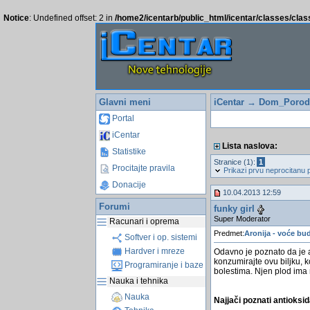
Notice
: Undefined offset: 2 in
/home2/icentarb/public_html/icentar/classes/cla
Glavni meni
iCentar
→
Dom_Porodi
Portal
iCentar
Lista naslova:
Statistike
Stranice (1):
1
Procitajte pravila
Prikazi prvu neprocitanu 
Donacije
10.04.2013 12:59
Forumi
funky girl
Super Moderator
Racunari i oprema
Predmet:
Aronija - voće bu
Softver i op. sistemi
Hardver i mreze
Odavno je poznato da je al
konzumirajte ovu biljku, 
Programiranje i baze
bolestima. Njen plod ima n
Nauka i tehnika
Nauka
Najjači poznati antioksi