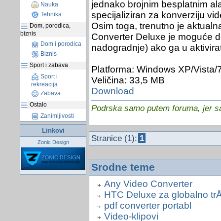
jednako brojnim besplatnim ala
Nauka
specijaliziran za konverziju vi
Tehnika
Osim toga, trenutno je aktual
Dom, porodica,
biznis
Converter Deluxe je moguće do
Dom i porodica
nadogradnje) ako ga u aktivira
Biznis
Sport i zabava
Platforma: Windows XP/Vista/
Sport i
Veličina: 33,5 MB
rekreacija
Download
Zabava
Ostalo
Podrska samo putem foruma, jer sam
Zanimljivosti
Linkovi
Stranice (1):
1
Zonic Design
Srodne teme
Any Video Converter
HTC Deluxe za globalno tr
pdf converter portabl
Video-klipovi