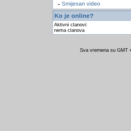
Smijesan video
Ko je online?
Aktivni clanovi:
nema clanova
Sva vremena su GMT +0