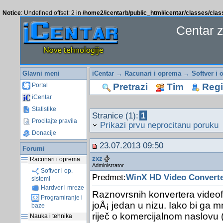
Notice
: Undefined offset: 2 in
/home2/icentarb/public_html/icentar/classes/cla
Centar 
Glavni meni
iCentar
→
Racunari i oprema
→
Softver i 
Pretrazi
Tim
Regis
Portal
iCentar
Statistike
Stranice (1):
1
Procitajte pravila
Prikazi prvu neprocitanu poruku
Donacije
23.07.2013 09:50
Forumi
zxz
Racunari i oprema
Administrator
Softver i op.
Predmet:
WinX HD Video Converter
sistemi
Hardver i mreze
Raznovrsnih konvertera videof
Programiranje i
joÅ¡ jedan u nizu. Iako bi ga m
baze
riječ o komercijalnom naslovu 
Nauka i tehnika