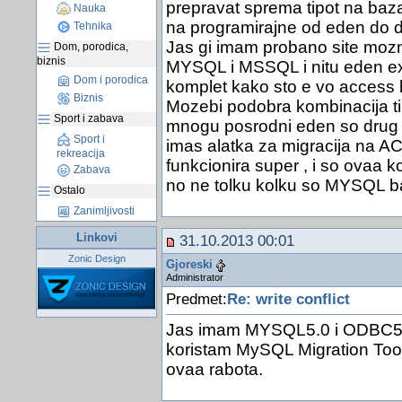
prepravat sprema tipot na bazat
Nauka
na programirajne od eden do d
Tehnika
Jas gi imam probano site moz
Dom, porodica,
biznis
MYSQL i MSSQL i nitu eden expo
Dom i porodica
komplet kako sto e vo access 
Biznis
Mozebi podobra kombinacija t
Sport i zabava
mnogu posrodni eden so drug 
Sport i
imas alatka za migracija na 
rekreacija
funkcionira super , i so ovaa k
Zabava
no ne tolku kolku so MYSQL b
Ostalo
Zanimljivosti
Linkovi
31.10.2013 00:01
Zonic Design
Gjoreski
Administrator
Predmet:
Re: write conflict
Jas imam MYSQL5.0 i ODBC5.1
koristam MySQL Migration Toolk
ovaa rabota.