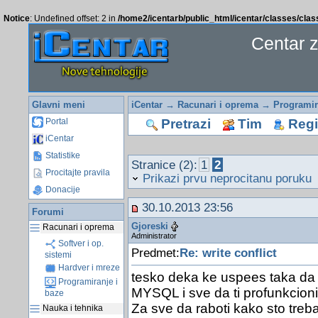
Notice
: Undefined offset: 2 in
/home2/icentarb/public_html/icentar/classes/cla
Centar 
Glavni meni
iCentar
→
Racunari i oprema
→
Programir
Pretrazi
Tim
Regis
Portal
iCentar
Statistike
Stranice (2):
1
2
Procitajte pravila
Prikazi prvu neprocitanu poruku
Donacije
30.10.2013 23:56
Forumi
Gjoreski
Racunari i oprema
Administrator
Softver i op.
Predmet:
Re: write conflict
sistemi
Hardver i mreze
tesko deka ke uspees taka da 
Programiranje i
MYSQL i sve da ti profunkcioni
baze
Za sve da raboti kako sto tre
Nauka i tehnika