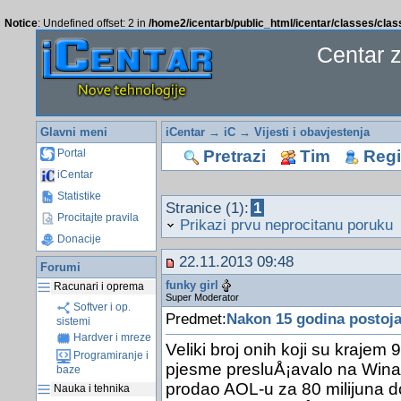
Notice
: Undefined offset: 2 in
/home2/icentarb/public_html/icentar/classes/cla
Centar 
Glavni meni
iCentar
→
iC
→
Vijesti i obavjestenja
Pretrazi
Tim
Regis
Portal
iCentar
Statistike
Stranice (1):
1
Procitajte pravila
Prikazi prvu neprocitanu poruku
Donacije
22.11.2013 09:48
Forumi
funky girl
Racunari i oprema
Super Moderator
Softver i op.
Predmet:
Nakon 15 godina postoja
sistemi
Hardver i mreze
Veliki broj onih koji su krajem
Programiranje i
pjesme presluÅ¡avalo na Winam
baze
prodao AOL-u za 80 milijuna d
Nauka i tehnika