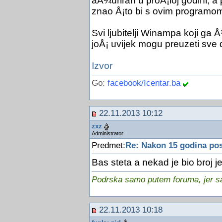
aÅ¾uriran u proÅ¡loj godini, a
znao Å¡to bi s ovim programo
Svi ljubitelji Winampa koji g
joÅ¡ uvijek mogu preuzeti sve 
Izvor
Go:
facebook/Icentar.ba
22.11.2013 10:12
zxz
Administrator
Predmet:
Re: Nakon 15 godina pos
Bas steta a nekad je bio broj j
Podrska samo putem foruma, jer sam
22.11.2013 10:18