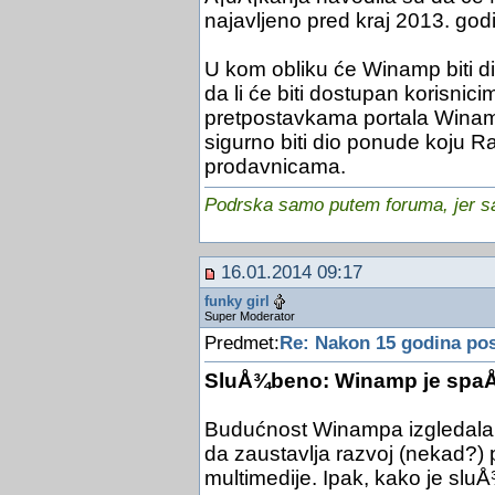
najavljeno pred kraj 2013. godi
U kom obliku će Winamp biti di
da li će biti dostupan korisnic
pretpostavkama portala Winam
sigurno biti dio ponude koju 
prodavnicama.
Podrska samo putem foruma, jer sam
16.01.2014 09:17
funky girl
Super Moderator
Predmet:
Re: Nakon 15 godina pos
SluÅ¾beno: Winamp je spa
Budućnost Winampa izgledala j
da zaustavlja razvoj (nekad?)
multimedije. Ipak, kako je sl