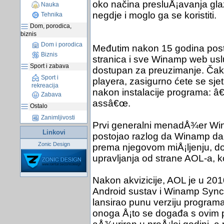
oko načina presluÅ¡avanja glaz
Nauka
negdje i moglo ga se koristiti.
Tehnika
Dom, porodica,
biznis
Dom i porodica
Međutim nakon 15 godina posto
Biznis
stranica i sve Winamp web uslu
Sport i zabava
dostupan za preuzimanje. Čak
Sport i
playera, zasigurno ćete se sje
rekreacija
nakon instalacije programa: â€
Zabava
assâ€œ.
Ostalo
Zanimljivosti
Prvi generalni menadÅ¾er Wina
Linkovi
postojao razlog da Winamp dan
Zonic Design
prema njegovom miÅ¡ljenju, do 
upravljanja od strane AOL-a, k
Nakon akvizicije, AOL je u 201
Android sustav i Winamp Sync 
lansirao punu verziju programa,
onoga Å¡to se događa s ovim 