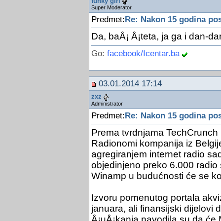
funky girl
Super Moderator
Predmet:
Re: Nakon 15 godina pos
Da, baÅ¡ Å¡teta, ja ga i dan-da
Go:
facebook/Icentar.ba
03.01.2014 17:14
zxz
Administrator
Predmet:
Re: Nakon 15 godina pos
Prema tvrdnjama TechCrunch p
Radionomi kompanija iz Belgije 
agregiranjem internet radio sa
objedinjeno preko 6.000 radio st
Winamp u budućnosti će se kori
Izvoru pomenutog portala akvizi
januara, ali finansijski dijelov
Å¡uÅ¡kanja navodila su da će M