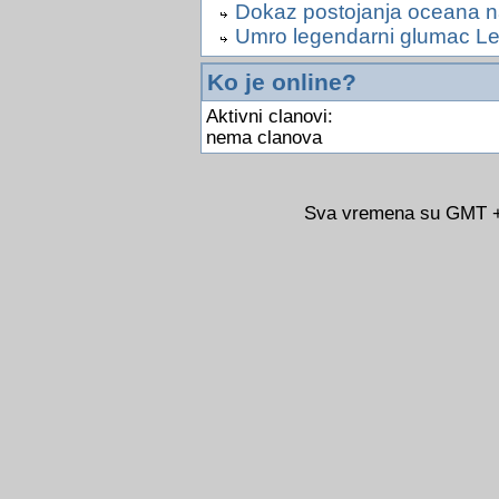
Dokaz postojanja oceana 
Umro legendarni glumac Les
Ko je online?
Aktivni clanovi:
nema clanova
Sva vremena su GMT +0