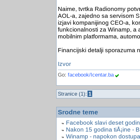
Naime, tvrtka Radionomy potvr
AOL-a, zajedno sa servisom S
izjavi kompanijinog CEO-a, kom
funkcionalnosti za Winamp, a a
mobilnim platformama, automob
Financijski detalji sporazuma n
Izvor
Go:
facebook/Icentar.ba
Stranice (1):
1
Srodne teme
Facebook slavi deset godin
Nakon 15 godina tiÅ¡ine - B
Winamp - napokon dostupan 