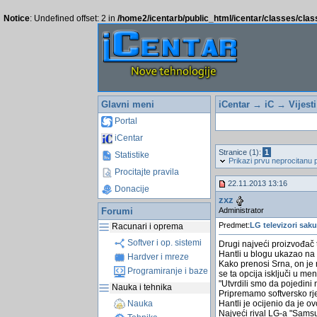
Notice
: Undefined offset: 2 in
/home2/icentarb/public_html/icentar/classes/cla
Glavni meni
iCentar
→
iC
→
Vijest
Portal
iCentar
Stranice (1):
1
Statistike
Prikazi prvu neprocitanu 
Procitajte pravila
22.11.2013 13:16
Donacije
zxz
Administrator
Forumi
Predmet:
LG televizori sak
Racunari i oprema
Softver i op. sistemi
Drugi najveći proizvođač t
Hantli u blogu ukazao na
Hardver i mreze
Kako prenosi Srna, on je r
Programiranje i baze
se ta opcija isključi u men
"Utvrdili smo da pojedini 
Nauka i tehnika
Pripremamo softversko rjeÅ
Hantli je ocijenio da je ov
Nauka
Najveći rival LG-a "Samsu