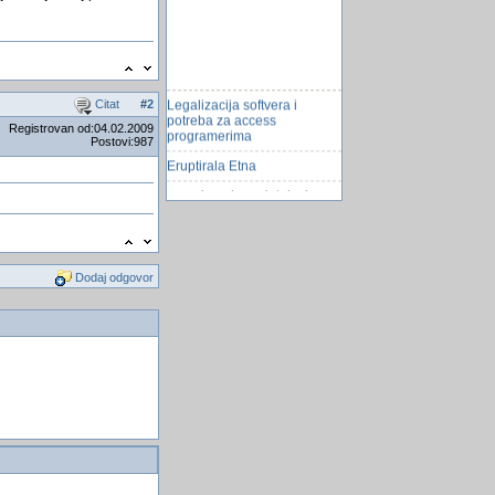
Legalizacija softvera i
Citat
#
2
potreba za access
Registrovan od:04.02.2009
programerima
Postovi:987
Eruptirala Etna
preuzimanje podataka iz
jednog exel file-a u drugi
putem VBE-a
Trigeri-okidaci (triggers)
Dodaj odgovor
Upravljanje Joomla 1.5
modulima - tutorial
Igrica veci manji
Registracija SZR firme
Kyocera Rafre, mobitel koji
mozete oprati
Grobno mesto
StraÅ¡ne posljedice
američke okupacije Iraka