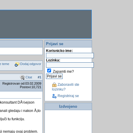
Prijavi se
Korisnicko ime:
Lozinka:
e teme
Dodaj odgovor
Zapamti me?
Citat
#
1
Registrovan od:03.02.2009
Zaboravili ste
Postovi:10,721
lozinku?
Registriraj se
IT konsultant DÅ½ejson
Izdvojeno
anali gledaju i nakon Å¡to
juči tu funkciju.
aji nemaju ovaj problem.