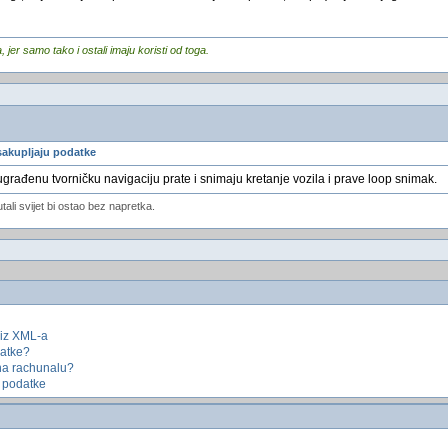
er samo tako i ostali imaju koristi od toga.
 sakupljaju podatke
ugrađenu tvorničku navigaciju prate i snimaju kretanje vozila i prave loop snimak.
utali svijet bi ostao bez napretka.
 iz XML-a
atke?
 na rachunalu?
u podatke