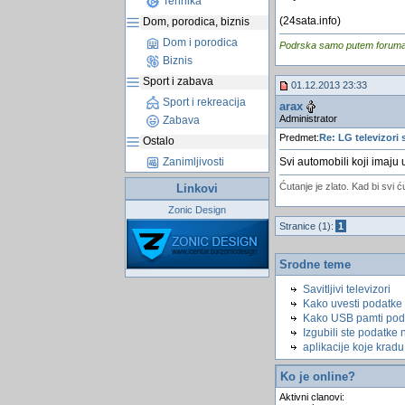
Tehnika
(24sata.info)
Dom, porodica, biznis
Dom i porodica
Podrska samo putem foruma, j
Biznis
Sport i zabava
01.12.2013 23:33
Sport i rekreacija
arax
Administrator
Zabava
Predmet:
Re: LG televizori
Ostalo
Zanimljivosti
Svi automobili koji imaju 
Ćutanje je zlato. Kad bi svi ć
Linkovi
Zonic Design
Stranice (1):
1
Srodne teme
Savitljivi televizori
Kako uvesti podatke
Kako USB pamti pod
Izgubili ste podatke
aplikacije koje krad
Ko je online?
Aktivni clanovi: