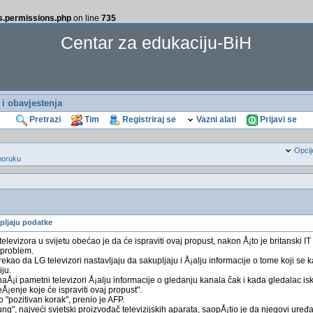
ss.permissions.php
on line
735
Centar za edukaciju-BiH
i i obavjestenja
Pretrazi
Tim
Registriraj se
Vazni alati
Prijavi se
Opcij
poruku
upljaju podatke
elevizora u svijetu obećao je da će ispraviti ovaj propust, nakon Å¡to je britanski 
 problem.
ekao da LG televizori nastavljaju da sakupljaju i Å¡alju informacije o tome koji se k
iju.
naÅ¡i pametni televizori Å¡alju informacije o gledanju kanala čak i kada gledalac iskl
¡enje koje će ispraviti ovaj propust".
o "pozitivan korak", prenio je AFP.
ng", najveći svjetski proizvođač televizijskih aparata, saopÅ¡tio je da njegovi uređ