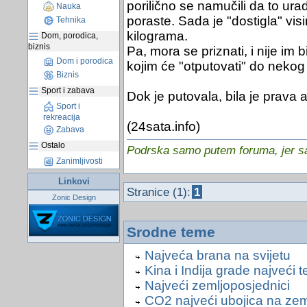
porilično se namučili da to ur
Nauka
poraste. Sada je "dostigla" vi
Tehnika
kilograma.
Dom, porodica,
biznis
Pa, mora se priznati, i nije im 
Dom i porodica
kojim će "otputovati" do nekog 
Biznis
Sport i zabava
Dok je putovala, bila je prava a
Sport i
rekreacija
(24sata.info)
Zabava
Ostalo
Podrska samo putem foruma, jer sam
Zanimljivosti
Linkovi
Stranice (1):
1
Zonic Design
Srodne teme
Najveća brana na svijetu
Kina i Indija grade najveći 
Najveći zemljoposjednici
CO2 najveći ubojica na zeml