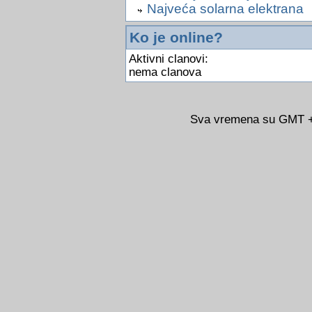
Najveća solarna elektrana
Ko je online?
Aktivni clanovi:
nema clanova
Sva vremena su GMT +0