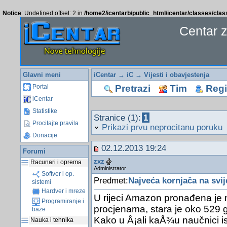
Notice
: Undefined offset: 2 in
/home2/icentarb/public_html/icentar/classes/cla
Centar 
Glavni meni
iCentar
→
iC
→
Vijesti i obavjestenja
Pretrazi
Tim
Regis
Portal
iCentar
Statistike
Stranice (1):
1
Procitajte pravila
Prikazi prvu neprocitanu poruku
Donacije
02.12.2013 19:24
Forumi
zxz
Racunari i oprema
Administrator
Softver i op.
Predmet:
Najveća kornjača na svij
sistemi
Hardver i mreze
U rijeci Amazon pronađena je 
Programiranje i
procjenama, stara je oko 529 g
baze
Kako u Å¡ali kaÅ¾u naučnici istr
Nauka i tehnika