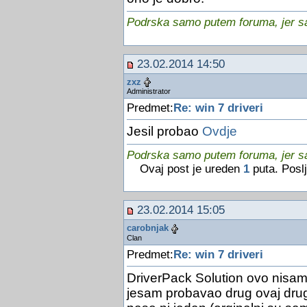
Podrska samo putem foruma, jer sam
23.02.2014 14:50
zxz
Administrator
Predmet:
Re: win 7 driveri
Jesil probao
Ovdje
Podrska samo putem foruma, jer sam
Ovaj post je ureden
1
puta. Posl
23.02.2014 15:05
carobnjak
Clan
Predmet:
Re: win 7 driveri
DriverPack Solution ovo nisam 
jesam probavao drug ovaj drugi 