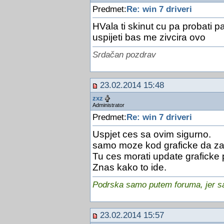
Predmet:
Re: win 7 driveri
HVala ti skinut cu pa probati p
uspijeti bas me zivcira ovo
Srdačan pozdrav
23.02.2014 15:48
zxz
Administrator
Predmet:
Re: win 7 driveri
Uspjet ces sa ovim sigurno.
samo moze kod graficke da z
Tu ces morati update graficke
Znas kako to ide.
Podrska samo putem foruma, jer sam
23.02.2014 15:57