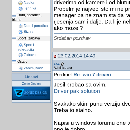
driverima od kamere i od blutu
Nauka
Probelm je najveci sto mi ne p
Tehnika
menager pa ne znam sta da r
Dom, porodica,
biznis
rjesenja sam i dalje. Da li je 
Dom i porodica
ako moze ?
Biznis
Srdačan pozdrav
Sport i zabava
Sport i
rekreacija
Zabava
23.02.2014 14:49
Ostalo
zxz
Administrator
Zanimljivosti
Predmet:
Re: win 7 driveri
Linkovi
Jesil probao sa ovim,
Zonic Design
Driver pak solution
Svakako skini punu verziju dvd 
Treba to stalno.
Napisi u windovs forumu one t
ono je dobro.