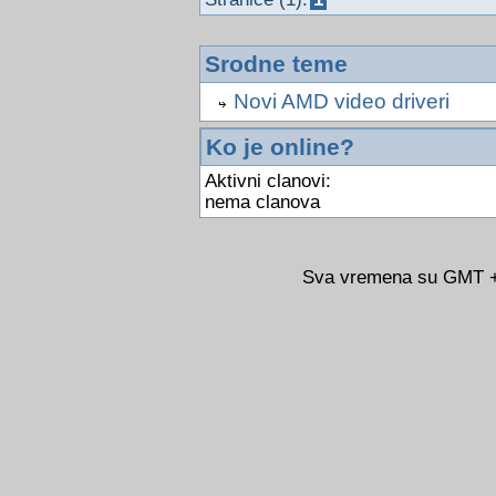
Srodne teme
Novi AMD video driveri
Ko je online?
Aktivni clanovi:
nema clanova
Sva vremena su GMT +0