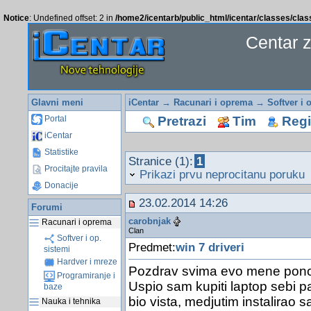
Notice
: Undefined offset: 2 in
/home2/icentarb/public_html/icentar/classes/cla
Centar 
Glavni meni
iCentar
→
Racunari i oprema
→
Softver i 
Pretrazi
Tim
Regis
Portal
iCentar
Statistike
Stranice (1):
1
Procitajte pravila
Prikazi prvu neprocitanu poruku
Donacije
23.02.2014 14:26
Forumi
carobnjak
Racunari i oprema
Clan
Softver i op.
Predmet:
win 7 driveri
sistemi
Hardver i mreze
Pozdrav svima evo mene pon
Programiranje i
Uspio sam kupiti laptop sebi p
baze
bio vista, medjutim instalirao
Nauka i tehnika