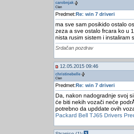
carobnjak
Clan
Predmet:
Re: win 7 driveri
ma sve sam posikido ostalo os
zeza a sve ostalo frcara ko u 
nista rusim sistem i instaliram 
Srdačan pozdrav
12.05.2015 09:46
christinebelle
Clan
Predmet:
Re: win 7 driveri
Da, nakon nadogradnje svoj s
će biti nekih vozači neće podr
potrebno da upddate ovih voz
Packard Bell TJ65 Drivers Pr
Stranice (1):
1