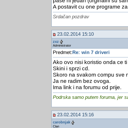
pase ni jedan (orginalni su sam
A postavit cu one programe za
Srdačan pozdrav
23.02.2014 15:10
zxz
Administrator
Predmet:
Re: win 7 driveri
Ako ovo nisi koristio onda ce t
Skini i sprzi cd.
Skoro na svakom compu sve n
Ja ne radim bez ovoga.
Ima link i na forumu od prije.
Podrska samo putem foruma, jer sam
23.02.2014 15:16
carobnjak
Clan