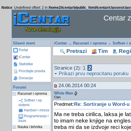
Notice
: Undefined offset: 2 in
/home2/icentarb/public_html/icentar/classes/cla
Centar 
Glavni meni
iCentar
→
Racunari i oprema
→
Softver i 
Pretrazi
Tim
Regis
Portal
iCentar
Statistike
Stranice (2):
1
2
Procitajte pravila
Prikazi prvu neprocitanu poruku
Donacije
24.06.2014 00:24
Forumi
White Man
Racunari i oprema
Clan
Softver i op.
Predmet:
Re: Sortiranje u Word-u
sistemi
Hardver i mreze
Ma ne treba cirilica, laksa je 
Programiranje i
to imam neke knjige na engles
baze
treba mi da se izdvoje reci ko
Nauka i tehnika