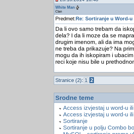
White Man
Clan
Predmet:
Re: Sortiranje u Word-u
Da li ovo samo trebam da isko
dela? I da li moze da se mapravi
drugim imenom, ali da ima mog
ne treba da prikazuje? Na prime
mogu da ih iskopiram i ubacim
reci koje nisu bile u prethodn
Stranice (2):
1
2
Srodne teme
Access izvjestaj u word-u i
Access izvjestaj u word-u i
Sortiranje
Sortiranje u polju Combo b