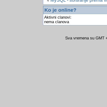
MySQL - sortiranje prema v
Ko je online?
Aktivni clanovi:
nema clanova
Sva vremena su GMT +0