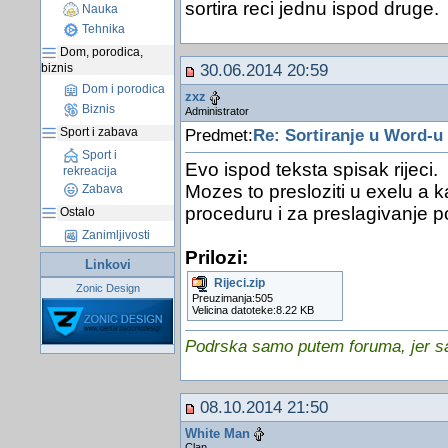
sortira reci jednu ispod druge.
Nauka
Tehnika
Dom, porodica,
biznis
30.06.2014 20:59
Dom i porodica
zxz
Biznis
Administrator
Sport i zabava
Predmet:
Re: Sortiranje u Word-u
Sport i
Evo ispod teksta spisak rijeci.
rekreacija
Mozes to presloziti u exelu a
Zabava
proceduru i za preslagivanje 
Ostalo
Zanimljivosti
Prilozi:
Linkovi
Rijeci.zip
Zonic Design
Preuzimanja:505
Velicina datoteke:8.22 KB
Podrska samo putem foruma, jer sam
08.10.2014 21:50
White Man
Clan