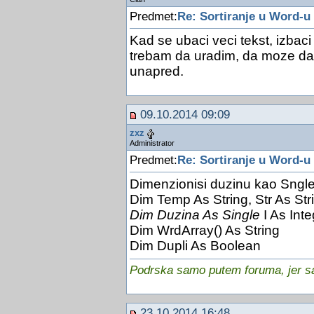
Predmet:
Re: Sortiranje u Word-u
Kad se ubaci veci tekst, izbac
trebam da uradim, da moze da 
unapred.
09.10.2014 09:09
zxz
Administrator
Predmet:
Re: Sortiranje u Word-u
Dimenzionisi duzinu kao Sngle,
Dim Temp As String, Str As Str
Dim Duzina As Single
I As Inte
Dim WrdArray() As String
Dim Dupli As Boolean
Podrska samo putem foruma, jer sam
23.10.2014 16:48