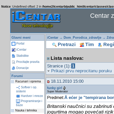
Notice
: Undefined offset: 2 in
/home2/icentarb/public_html/icentar/classes/cla
Centar 
Glavni meni
iCentar
→
Dom_Porodica_zdravlje
→
Zdra
Pretrazi
Tim
Regis
Portal
iCentar
Statistike
Lista naslova:
Procitajte pravila
Stranice (1):
1
Donacije
Prikazi prvu neprocitanu poruku
Forumi
18.11.2010 15:00
Racunari i oprema
Softver i op.
funky girl
sistemi
Super Moderator
Hardver i mreze
Predmet:
Å ećer je "tempirana b
Programiranje i
baze
Britanski naučnici su zabrinuti
Nauka i tehnika
jogurtima mogao povećati rizik 