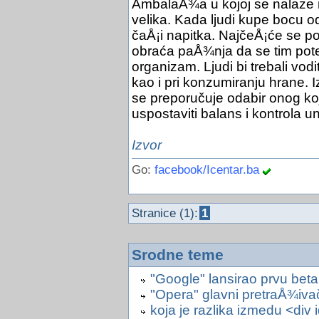
AmbalaÅ¾a u kojoj se nalaze 
velika. Kada ljudi kupe bocu od
čaÅ¡i napitka. NajčeÅ¡će se pop
obraća paÅ¾nja da se tim pot
organizam. Ljudi bi trebali vod
kao i pri konzumiranju hrane. I
se preporučuje odabir onog ko
uspostaviti balans i kontrola 
Izvor
Go:
facebook/Icentar.ba
Stranice (1):
1
Srodne teme
"Google" lansirao prvu beta
"Opera" glavni pretraÅ¾ivač
koja je razlika izmedu <div 