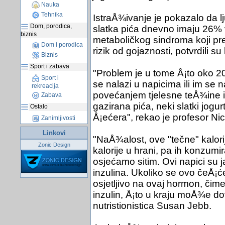
Nauka
Tehnika
IstraÅ¾ivanje je pokazalo da lj
Dom, porodica,
slatka pića dnevno imaju 26% 
biznis
metaboličkog sindroma koji pret
Dom i porodica
rizik od gojaznosti, potvrdili su
Biznis
Sport i zabava
"Problem je u tome Å¡to oko 20
Sport i
se nalazi u napicima ili im se
rekreacija
povećanjem tjelesne teÅ¾ine i
Zabava
gazirana pića, neki slatki jogu
Ostalo
Å¡ećera", rekao je profesor Nic
Zanimljivosti
Linkovi
"NaÅ¾alost, ove "tečne" kalorij
Zonic Design
kalorije u hrani, pa ih konzum
osjećamo sitim. Ovi napici su j
inzulina. Ukoliko se ovo čeÅ¡ć
osjetljivo na ovaj hormon, čim
inzulin, Å¡to u kraju moÅ¾e dov
nutristionistica Susan Jebb.