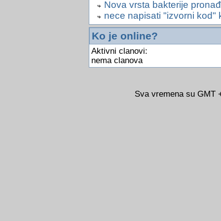
Nova vrsta bakterije pronađ
nece napisati "izvorni kod" 
Ko je online?
Aktivni clanovi:
nema clanova
Sva vremena su GMT +0