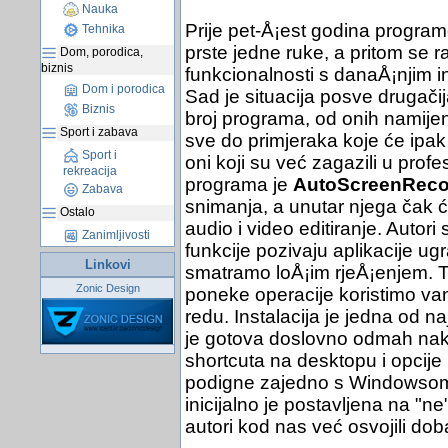
Nauka
Prije pet-Å¡est godina program
Tehnika
prste jedne ruke, a pritom se r
Dom, porodica,
biznis
funkcionalnosti s danaÅ¡njim 
Dom i porodica
Sad je situacija posve drugačij
Biznis
broj programa, od onih namije
Sport i zabava
sve do primjeraka koje će ipak na
Sport i
oni koji su već zagazili u prof
rekreacija
programa je
AutoScreenReco
Zabava
snimanja, a unutar njega čak 
Ostalo
audio i video editiranje. Autori 
Zanimljivosti
funkcije pozivaju aplikacije 
Linkovi
smatramo loÅ¡im rjeÅ¡enjem. T
Zonic Design
poneke operacije koristimo vanj
redu. Instalacija je jedna od n
je gotova doslovno odmah nakon
shortcuta na desktopu i opcije 
podigne zajedno s Windowsom.
inicijalno je postavljena na "ne
autori kod nas već osvojili dob