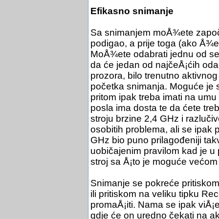
Efikasno snimanje
Sa snimanjem moÅ¾ete započe
podigao, a prije toga (ako Å¾e
MoÅ¾ete odabrati jednu od se
da će jedan od najčeÅ¡ćih oda
prozora, bilo trenutno aktivnog
početka snimanja. Moguće je s
pritom ipak treba imati na umu
posla ima dosta te da ćete treb
stroju brzine 2,4 GHz i razluči
osobitih problema, ali se ipak p
GHz bio puno prilagođeniji ta
uobičajenim pravilom kad je u 
stroj sa Å¡to je moguće većom 
Snimanje se pokreće pritiskom 
ili pritiskom na veliku tipku 
promaÅ¡iti. Nama se ipak viÅ¡
gdje će on uredno čekati na ak