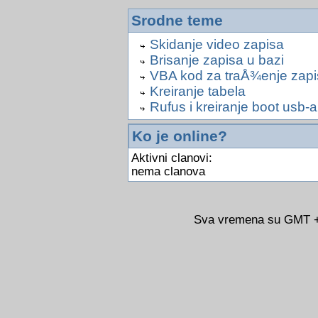
Srodne teme
Skidanje video zapisa
Brisanje zapisa u bazi
VBA kod za traÅ¾enje zapis
Kreiranje tabela
Rufus i kreiranje boot usb-a
Ko je online?
Aktivni clanovi:
nema clanova
Sva vremena su GMT +0