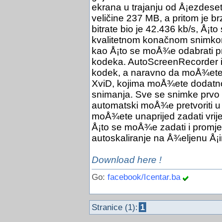
ekrana u trajanju od Å¡ezdeset 
veličine 237 MB, a pritom je brz
bitrate bio je 42.436 kb/s, Å¡to 
kvalitetnom konačnom snimkom
kao Å¡to se moÅ¾e odabrati pra
kodeka. AutoScreenRecorder ini
kodek, a naravno da moÅ¾ete ko
XviD, kojima moÅ¾ete dodatno 
snimanja. Sve se snimke prvo 
automatski moÅ¾e pretvoriti u
moÅ¾ete unaprijed zadati vrije
Å¡to se moÅ¾e zadati i promjen
autoskaliranje na Å¾eljenu Å¡
Download here !
Go:
facebook/Icentar.ba
Stranice (1):
1