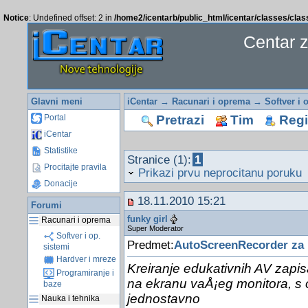
Notice
: Undefined offset: 2 in
/home2/icentarb/public_html/icentar/classes/cla
Centar 
Glavni meni
iCentar
→
Racunari i oprema
→
Softver i 
Pretrazi
Tim
Regis
Portal
iCentar
Statistike
Stranice (1):
1
Procitajte pravila
Prikazi prvu neprocitanu poruku
Donacije
18.11.2010 15:21
Forumi
funky girl
Racunari i oprema
Super Moderator
Softver i op.
Predmet:
AutoScreenRecorder za k
sistemi
Hardver i mreze
Kreiranje edukativnih AV zapis
Programiranje i
na ekranu vaÅ¡eg monitora, s o
baze
jednostavno
Nauka i tehnika