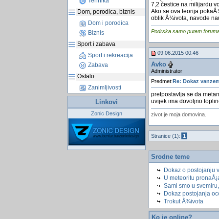
Tehnika
7,2 čestice na milijardu v
Ako se ova teorija pokaÅ¾e
Dom, porodica, biznis
oblik Å¾ivota, navode nau
Dom i porodica
Podrska samo putem foruma, j
Biznis
Sport i zabava
09.06.2015 00:46
Sport i rekreacija
Avko
Zabava
Administrator
Ostalo
Predmet:
Re: Dokaz vanzem
Zanimljivosti
pretpostavlja se da meta
uvijek ima dovoljno topli
Linkovi
Zonic Design
zivot je moja domovina.
Stranice (1):
1
Srodne teme
Dokaz o postojanju 
U meteoritu pronaÅ
Sami smo u svemiru
Dokaz postojanja o
Trokut Å¾ivota
Ko je online?