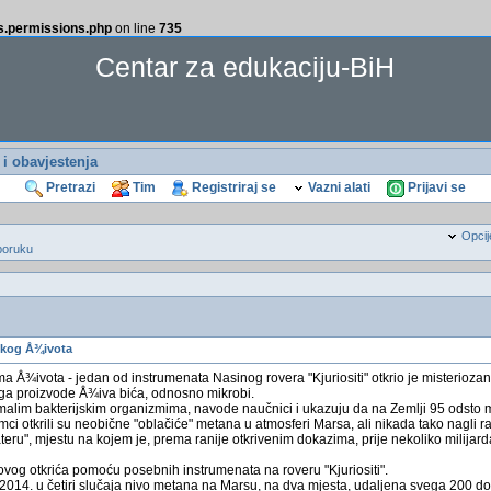
ss.permissions.php
on line
735
Centar za edukaciju-BiH
i i obavjestenja
Pretrazi
Tim
Registriraj se
Vazni alati
Prijavi se
Opcij
poruku
skog Å¾ivota
 Å¾ivota - jedan od instrumenata Nasinog rovera "Kjuriositi" otkrio je misteriozan
ega proizvode Å¾iva bića, odnosno mikrobi.
 malim bakterijskim organizmima, navode naučnici i ukazuju da na Zemlji 95 odsto 
mci otkrili su neobične "oblačiće" metana u atmosferi Marsa, ali nikada tako nagli r
eru", mjestu na kojem je, prema ranije otkrivenim dokazima, prije nekoliko milijard
ovog otkrića pomoću posebnih instrumenata na roveru "Kjuriositi".
014. u četiri slučaja nivo metana na Marsu, na dva mjesta, udaljena svega 200 do