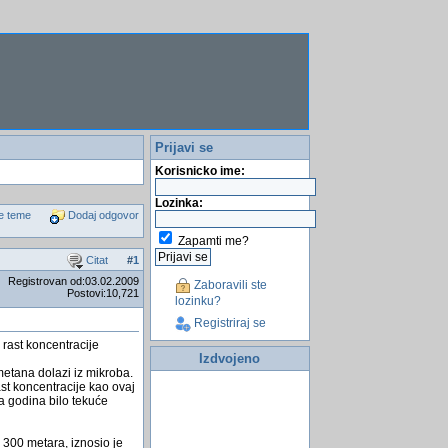
Prijavi se
Korisnicko ime:
Lozinka:
e teme
Dodaj odgovor
Zapamti me?
Citat
#
1
Registrovan od:03.02.2009
Zaboravili ste
Postovi:10,721
lozinku?
Registriraj se
 rast koncentracije
Izdvojeno
metana dolazi iz mikroba.
ast koncentracije kao ovaj
a godina bilo tekuće
 300 metara, iznosio je