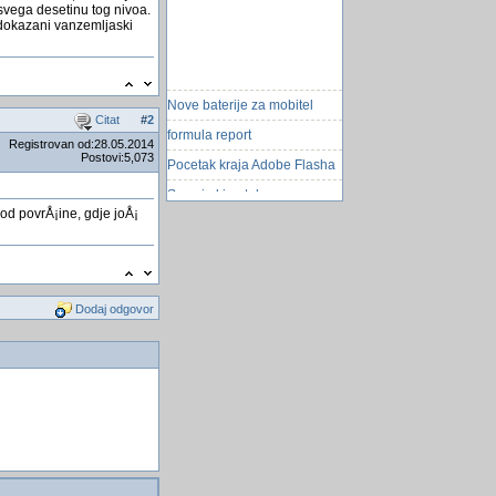
 svega desetinu tog nivoa.
i dokazani vanzemljaski
Nove baterije za mobitel
Citat
#
2
formula report
Registrovan od:28.05.2014
Postovi:5,073
Pocetak kraja Adobe Flasha
Svemirski autobus
od povrÅ¡ine, gdje joÅ¡
SnaÅ¾an zemljotres
pogodio Meksiko
"Elektrana" za proizvodnju
elektronske muzike
Dodaj odgovor
Intermediate Quality
Insurance (QA)
SAD i Evropa poslali satelite
u svemir
FriÅ¾ider je najveći rasadnik
bakterija!
reality na ruski nacin
Priprema za Windows 11:
Kako promijeniti