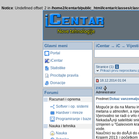
Notice
: Undefined offset: 2 in
/home2/icentarb/public_html/icentar/classes/cla
Glavni meni
iCentar
→
iC
→
Vijest
Portal
iCentar
Stranice (1):
1
Statistike
Prikazi prvu neprocitanu 
Procitajte pravila
18.12.2014 01:04
Donacije
zxz
Administrator
Forumi
Predmet:
Dokaz vanzemalj
Racunari i oprema
Softver i op. sistemi
Moguće je da na Marsu ima
metana u atmosferi, a nj
Hardver i mreze
Vjerovatno se radi o vrlo
Programiranje i baze
NekadaÅ¡nji satelitski sni
izmjeren u "Galeovom krat
Nauka i tehnika
vode.
Naučnici su do doÅ¡li do 
Nauka
Krajem 2013. i početkom 2