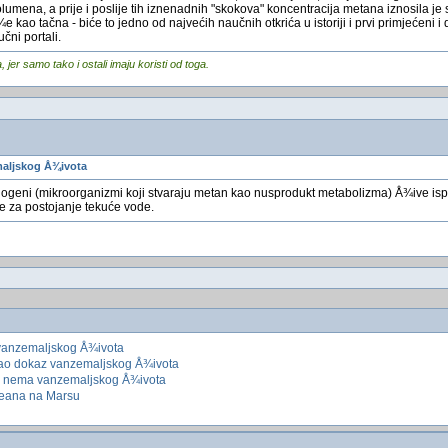
olumena, a prije i poslije tih iznenadnih "skokova" koncentracija metana iznosila je
 kao tačna - biće to jedno od najvećih naučnih otkrića u istoriji i prvi primjećeni 
čni portali.
er samo tako i ostali imaju koristi od toga.
aljskog Å¾ivota
nogeni (mikroorganizmi koji stvaraju metan kao nusprodukt metabolizma) Å¾ive isp
ne za postojanje tekuće vode.
vanzemaljskog Å¾ivota
¡ao dokaz vanzemaljskog Å¾ivota
, nema vanzemaljskog Å¾ivota
ceana na Marsu