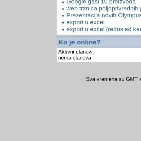
Google gasi 10 proizvoda
web trznica poljoprivrednih
Prezentacija novih Olympu
export u excel
export u excel (redosled ka
Ko je online?
Aktivni clanovi:
nema clanova
Sva vremena su GMT +0