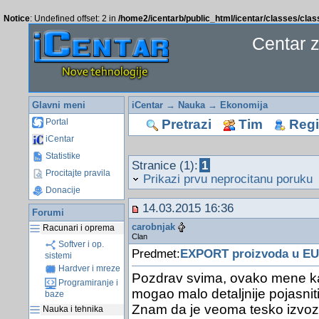
Notice
: Undefined offset: 2 in
/home2/icentarb/public_html/icentar/classes/cla
Centar 
Glavni meni
iCentar
→
Nauka
→
Ekonomija
Pretrazi
Tim
Regis
Portal
iCentar
Statistike
Stranice (1):
1
Procitajte pravila
Prikazi prvu neprocitanu poruku
Donacije
14.03.2015 16:36
Forumi
carobnjak
Racunari i oprema
Clan
Softver i op.
Predmet:
EXPORT proizvoda u EU
sistemi
Hardver i mreze
Pozdrav svima, ovako mene kao 
Programiranje i
mogao malo detaljnije pojasniti
baze
Znam da je veoma tesko izvoziti
Nauka i tehnika