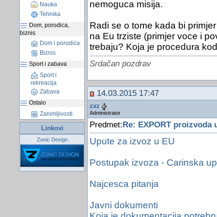
nemoguca misija.
Nauka
Tehnika
Radi se o tome kada bi primjer
Dom, porodica,
biznis
na Eu trziste (primjer voce i pov
Dom i porodica
trebaju? Koja je procedura kod 
Biznis
Srdačan pozdrav
Sport i zabava
Sport i
rekreacija
Zabava
14.03.2015 17:47
Ostalo
zxz
Administrator
Zanimljivosti
Predmet:
Re: EXPORT proizvoda 
Linkovi
Upute za izvoz u EU
Zonic Design
Postupak izvoza - Carinska u
Najcesca pitanja
Javni dokumenti
Koja je dokumentacija potreb