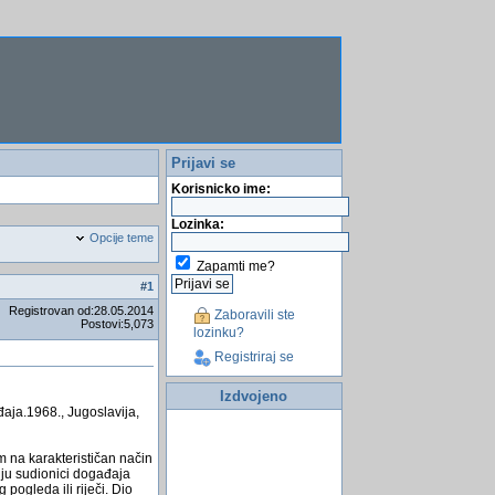
Prijavi se
Korisnicko ime:
Lozinka:
Opcije teme
Zapamti me?
#
1
Registrovan od:28.05.2014
Zaboravili ste
Postovi:5,073
lozinku?
Registriraj se
Izdvojeno
aja.1968., Jugoslavija,
m na karakterističan način
uju sudionici događaja
pogleda ili riječi. Dio