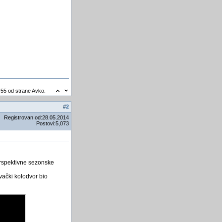
:55 od strane Avko.
#
2
Registrovan od:28.05.2014
Postovi:5,073
erspektivne sezonske
vački kolodvor bio