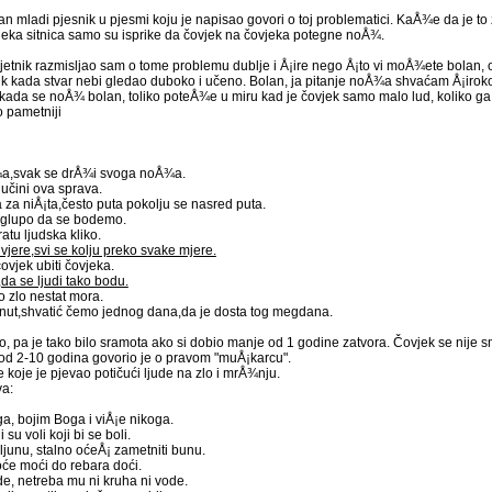
n mladi pjesnik u pjesmi koju je napisao govori o toj problematici. KaÅ¾e da je t
l neka sitnica samo su isprike da čovjek na čovjeka potegne noÅ¾.
mjetnik razmisljao sam o tome problemu dublje i Å¡ire nego Å¡to vi moÅ¾ete bolan, o
nik kada stvar nebi gledao duboko i učeno. Bolan, ja pitanje noÅ¾a shvaćam Å¡irok
r kada se noÅ¾ bolan, toliko poteÅ¾e u miru kad je čovjek samo malo lud, koliko g
o pametniji
¾a,svak se drÅ¾i svoga noÅ¾a.
 učini ova sprava.
a za niÅ¡ta,često puta pokolju se nasred puta.
,glupo da se bodemo.
ratu ljudska kliko.
vjere,svi se kolju preko svake mjere.
čovjek ubiti čovjeka.
,da se ljudi tako bodu.
 zlo nestat mora.
nut,shvatić čemo jednog dana,da je dosta tog megdana.
o, pa je tako bilo sramota ako si dobio manje od 1 godine zatvora. Čovjek se nije smi
od 2-10 godina govorio je o pravom "muÅ¡karcu".
 koje je pjevao potičući ljude na zlo i mrÅ¾nju.
va:
ga, bojim Boga i viÅ¡e nikoga.
 su voli koji bi se boli.
ljunu, stalno oćeÅ¡ zametniti bunu.
 oće moći do rebara doći.
, netreba mu ni kruha ni vode.