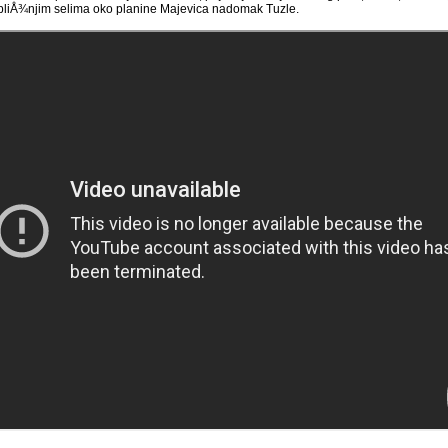
 obliÅ¾njim selima oko planine Majevica nadomak Tuzle.