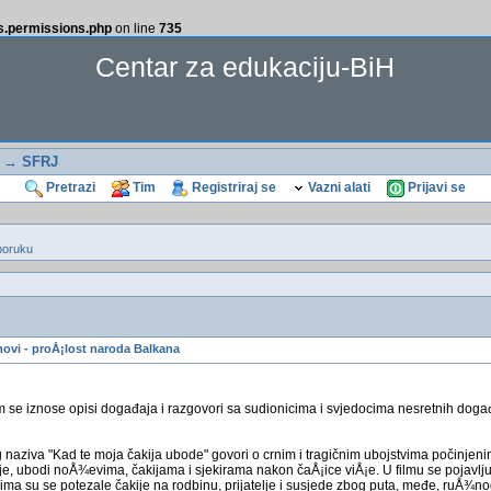
ss.permissions.php
on line
735
Centar za edukaciju-BiH
→
SFRJ
Pretrazi
Tim
Registriraj se
Vazni alati
Prijavi se
poruku
ovi - proÅ¡lost naroda Balkana
m se iznose opisi događaja i razgovori sa sudionicima i svjedocima nesretnih događ
 naziva "Kad te moja čakija ubode" govori o crnim i tragičnim ubojstvima počinjeni
je, ubodi noÅ¾evima, čakijama i sjekirama nakon čaÅ¡ice viÅ¡e. U filmu se pojavlj
ojima su se potezale čakije na rodbinu, prijatelje i susjede zbog puta, međe, ruÅ¾nog 