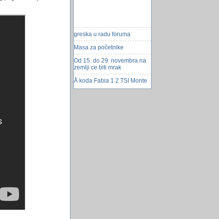
greska u radu foruma
Masa za početnike
Od 15. do 29. novembra na
zemlji ce biti mrak
Å koda Fabia 1.2 TSI Monte
Carlo
Skrivena blaga mističnog
Butana
Zaustavite prehladu prije
nego Å¡to vas savlada
Problem sa linkanom
tablicom
Tesla ispravlja Alberta
AjnÅ¡tajna
Topljenje leda na Arktiku
Električni bicikl
Kompjuter i poremećaji vida
Bootrstrap , sta je to?