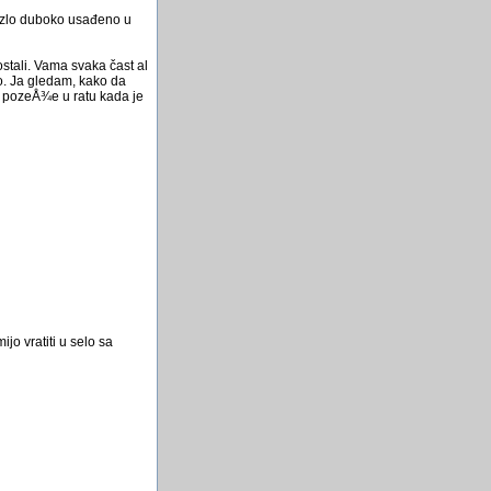
o zlo duboko usađeno u
run time error
-2147417848(800101)
stali. Vama svaka čast al
Bill Gates će izumiti WC
o. Ja gledam, kako da
Kvadriranje korjenovanje
a pozeÅ¾e u ratu kada je
Acad lisp virus
Deset najvaznijih linux
komandi
prelaz sa accessa2003 na
2013
Racunari sa novim cipom
28. godiÅ¡njica smrti
Emerika Bluma
jo vratiti u selo sa