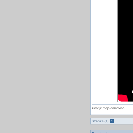
zivot je moja domovina.
Stranice (1):
1