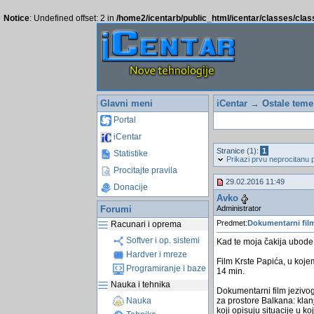
Notice
: Undefined offset: 2 in
/home2/icentarb/public_html/icentar/classes/cla
Glavni meni
iCentar
→
Ostale teme
Portal
iCentar
Stranice (1):
1
Statistike
Prikazi prvu neprocitanu 
Procitajte pravila
29.02.2016 11:49
Donacije
Avko
Administrator
Forumi
Predmet:
Dokumentarni film
Racunari i oprema
Softver i op. sistemi
Kad te moja čakija ubode
Hardver i mreze
Film Krste Papića, u koje
Programiranje i baze
14 min.
Nauka i tehnika
Dokumentarni film jezivog
za prostore Balkana: klan
Nauka
koji opisuju situacije u k