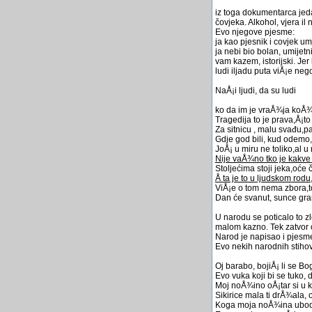
iz toga dokumentarca jeda
čovjeka. Alkohol, vjera i
Evo njegove pjesme:
ja kao pjesnik i covjek u
ja nebi bio bolan, umijet
vam kazem, istorijski. Je
ludi iljadu puta viÅ¡e neg
NaÅ¡i ljudi, da su ludi
ko da im je vraÅ¾ja koÅ
Tragedija to je prava,Å¡to
Za sitnicu , malu svađu,p
Gdje god bili, kud odemo
JoÅ¡ u miru ne toliko,al u 
Nije vaÅ¾no tko je kakve 
Stoljećima stoji jeka,oće 
Å ta je to u ljudskom rodu
ViÅ¡e o tom nema zbora,to
Dan će svanut, sunce gra
U narodu se poticalo to zl
malom kazno. Tek zatvor 
Narod je napisao i pjesme
Evo nekih narodnih stiho
Oj barabo, bojiÅ¡ li se Bo
Evo vuka koji bi se tuko, di
Moj noÅ¾ino oÅ¡tar si u k
Sikirice mala ti drÅ¾ala,
Koga moja noÅ¾ina ubode