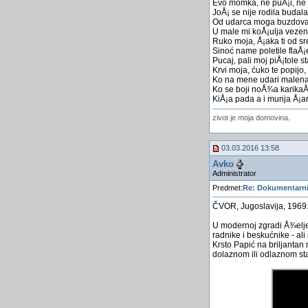
Evo momka, ne puÅ¡i, ne pi
JoÅ¡ se nije rodila budala
Od udarca moga buzdovana
U male mi koÅ¡ulja veze
Ruko moja, Å¡aka ti od sre
Sinoć name poletile flaÅ¡
Pucaj, pali moj piÅ¡tole s
Krvi moja, ćuko te popijo, 
Ko na mene udari malena
Ko se boji noÅ¾a karikaÅ
KiÅ¡a pada a i munja Å¡a
zivot je moja domovina.
03.03.2016 13:58
Avko
Administrator
Predmet:
Re: Dokumentarni 
ČVOR, Jugoslavija, 1969.
U modernoj zgradi Å¾elje
radnike i beskućnike - ali 
Krsto Papić na briljantan
dolaznom ili odlaznom st