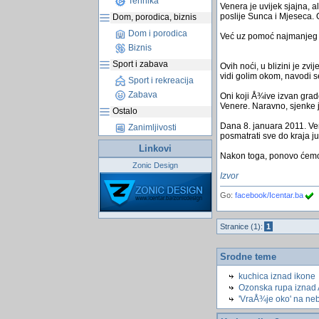
Tehnika
Venera je uvijek sjajna, a
poslije Sunca i Mjeseca. 
Dom, porodica, biznis
Dom i porodica
Već uz pomoć najmanjeg t
Biznis
Sport i zabava
Ovih noći, u blizini je zv
vidi golim okom, navodi 
Sport i rekreacija
Zabava
Oni koji Å¾ive izvan grado
Venere. Naravno, sjenke j
Ostalo
Dana 8. januara 2011. Vene
Zanimljivosti
posmatrati sve do kraja ju
Linkovi
Nakon toga, ponovo ćemo 
Zonic Design
Izvor
Go:
facebook/Icentar.ba
Stranice (1):
1
Srodne teme
kuchica iznad ikone
Ozonska rupa iznad 
'VraÅ¾je oko' na ne