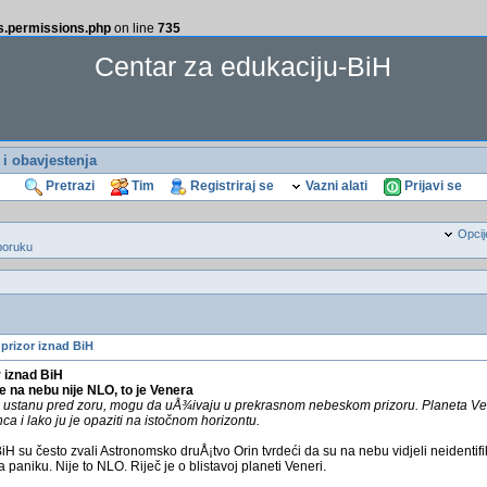
ss.permissions.php
on line
735
Centar za edukaciju-BiH
i i obavjestenja
Pretrazi
Tim
Registriraj se
Vazni alati
Prijavi se
Opcij
poruku
 prizor iznad BiH
 iznad BiH
ite na nebu nije NLO, to je Venera
da ustanu pred zoru, mogu da uÅ¾ivaju u prekrasnom nebeskom prizoru. Planeta Ve
unca i lako ju je opaziti na istočnom horizontu.
H su često zvali Astronomsko druÅ¡tvo Orin tvrdeći da su na nebu vidjeli neidentifik
paniku. Nije to NLO. Riječ je o blistavoj planeti Veneri.