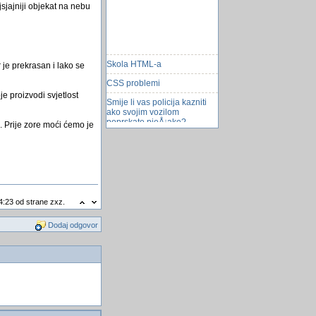
jsjajniji objekat na nebu
Skola HTML-a
r je prekrasan i lako se
CSS problemi
e proizvodi svjetlost
Smije li vas policija kazniti
ako svojim vozilom
poprskate pjeÅ¡ake?
. Prije zore moći ćemo je
Nova prevara preko Gmaila
NASA otkrila plinovitog diva
VBA kod za traÅ¾enje
zapisa po tablicama i
promjenu vrijednosti
4:23 od strane zxz.
Kako odrÅ¾ati romantiku u
vezi
Dodaj odgovor
Ponovo FACEBOOK virus
Preminuo LjubiÅ¡a
SamardÅ¾ić
Pitanje za konekciju na
server