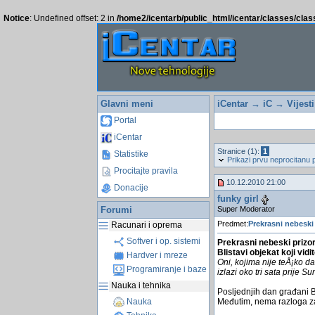
Notice
: Undefined offset: 2 in
/home2/icentarb/public_html/icentar/classes/cla
Glavni meni
iCentar
→
iC
→
Vijest
Portal
iCentar
Stranice (1):
1
Statistike
Prikazi prvu neprocitanu 
Procitajte pravila
10.12.2010 21:00
Donacije
funky girl
Super Moderator
Forumi
Predmet:
Prekrasni nebeski
Racunari i oprema
Softver i op. sistemi
Prekrasni nebeski prizor
Blistavi objekat koji vid
Hardver i mreze
Oni, kojima nije teÅ¡ko 
Programiranje i baze
izlazi oko tri sata prije S
Nauka i tehnika
Posljednjih dan građani Bi
Međutim, nema razloga za 
Nauka