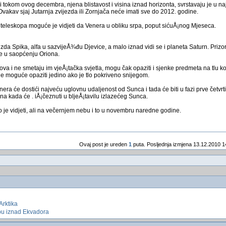
li tokom ovog decembra, njena blistavost i visina iznad horizonta, svrstavaju je u na
Ovakav sjaj Jutarnja zvijezda ili Zornjača neće imati sve do 2012. godine.
eleskopa moguće je vidjeti da Venera u obliku srpa, poput sićuÅ¡nog Mjeseca.
ijezda Spika, alfa u sazvijeÅ¾đu Djevice, a malo iznad vidi se i planeta Saturn. Prizo
se u saopćenju Oriona.
va i ne smetaju im vjeÅ¡tačka svjetla, mogu čak opaziti i sjenke predmeta na tlu koj
e moguće opaziti jedino ako je tlo pokriveno snijegom.
ra će dostići najveću uglovnu udaljenost od Sunca i tada će biti u fazi prve četvrti
na kada će . iÅ¡čeznuti u bljeÅ¡tavilu izlazećeg Sunca.
je vidjeti, ali na večernjem nebu i to u novembru naredne godine.
Ovaj post je ureden
1
puta. Posljednja izmjena 13.12.2010 1
Arktika
bu iznad Ekvadora