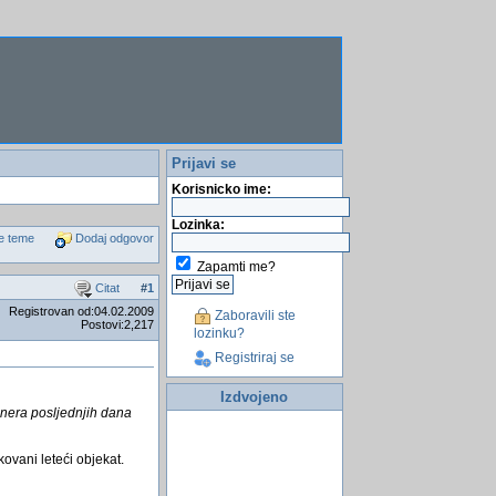
Prijavi se
Korisnicko ime:
Lozinka:
e teme
Dodaj odgovor
Zapamti me?
Citat
#
1
Registrovan od:04.02.2009
Zaboravili ste
Postovi:2,217
lozinku?
Registriraj se
Izdvojeno
nera posljednjih dana
ovani leteći objekat.