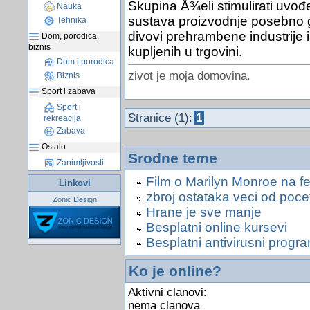
Skupina Å¾eli stimulirati uvođ
Nauka
sustava proizvodnje posebno g
Tehnika
divovi prehrambene industrije 
Dom, porodica,
biznis
kupljenih u trgovini.
Dom i porodica
zivot je moja domovina.
Biznis
Sport i zabava
Sport i
Stranice (1):
1
rekreacija
Zabava
Ostalo
Srodne teme
Zanimljivosti
Film o Marilyn Monroe na f
Linkovi
zbroj ostataka veci od pocet
Zonic Design
Hrane je sve manje
Besplatni online kursevi
Besplatni antivirusni progr
Ko je online?
Aktivni clanovi:
nema clanova