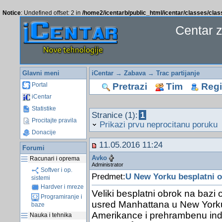
Notice
: Undefined offset: 2 in
/home2/icentarb/public_html/icentar/classes/cla
Centar 
Glavni meni
iCentar
→
Zabava
→
Trac partijanje
Pretrazi
Tim
Regis
Portal
iCentar
Statistike
Stranice (1):
1
Procitajte pravila
Prikazi prvu neprocitanu poruku
Donacije
11.05.2016 11:24
Forumi
Avko
Racunari i oprema
Administrator
Softver i op.
Predmet:
U New Yorku besplatni o
sistemi
Hardver i mreze
Veliki besplatni obrok na bazi 
Programiranje i
usred Manhattana u New Yorku
baze
Amerikance i prehrambenu indu
Nauka i tehnika