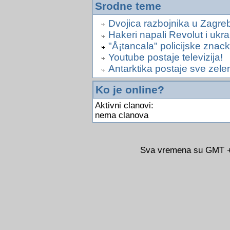
Srodne teme
Dvojica razbojnika u Zagre
Hakeri napali Revolut i ukra
"Å¡tancala" policijske znacke
Youtube postaje televizija!
Antarktika postaje sve zelen
Ko je online?
Aktivni clanovi:
nema clanova
Sva vremena su GMT +0