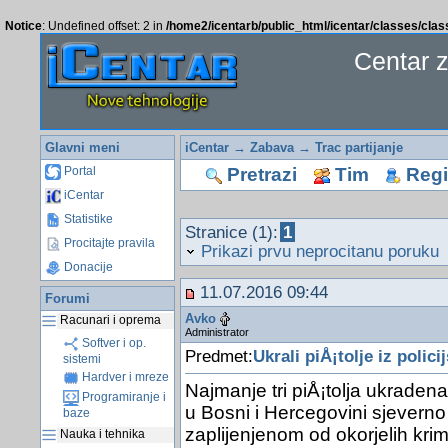
Notice
: Undefined offset: 2 in
/home2/icentarb/public_html/icentar/classes/cla
Centar 
Glavni meni
iCentar
→
Zabava
→
Trac partijanje
Pretrazi
Tim
Regis
Portal
iCentar
Statistike
Stranice (1):
1
Procitajte pravila
Prikazi prvu neprocitanu poruku
Donacije
11.07.2016 09:44
Forumi
Avko
Racunari i oprema
Administrator
Softver i op.
Predmet:
Ukrali piÅ¡tolje iz polici
sistemi
Hardver i mreze
Najmanje tri piÅ¡tolja ukradena
Programiranje i
u Bosni i Hercegovini sjeverno 
baze
zaplijenjenom od okorjelih krimin
Nauka i tehnika