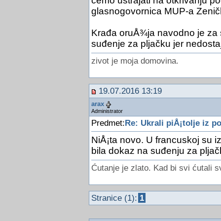
ćemo ustrajati na otkrivanju poči
glasnogovornica MUP-a Zenič
Krađa oruÅ¾ja navodno je za 
suđenje za pljačku jer nedostaj
zivot je moja domovina.
19.07.2016 13:19
arax
Administrator
Predmet:
Re: Ukrali piÅ¡tolje iz po
NiÅ¡ta novo. U francuskoj su iz
bila dokaz na suđenju za pljač
Ćutanje je zlato. Kad bi svi ćutali s
Stranice (1):
1