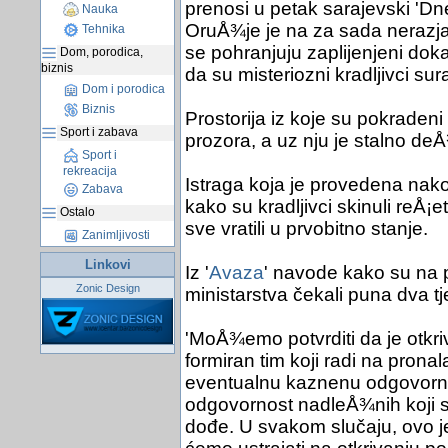
prenosi u petak sarajevski 'Dn
Nauka
OruÅ¾je je na za sada nerazja
Tehnika
se pohranjuju zaplijenjeni dokaz
Dom, porodica,
biznis
da su misteriozni kradljivci sura
Dom i porodica
Biznis
Prostorija iz koje su pokradeni
Sport i zabava
prozora, a uz nju je stalno deÅ
Sport i
rekreacija
Istraga koja je provedena nako
Zabava
kako su kradljivci skinuli reÅ¡e
Ostalo
sve vratili u prvobitno stanje.
Zanimljivosti
Linkovi
Iz '
Avaza
' navode kako su na 
Zonic Design
ministarstva čekali puna dva t
'MoÅ¾emo potvrditi da je otkri
formiran tim koji radi na pro
eventualnu kaznenu odgovornos
odgovornost nadleÅ¾nih koji su 
dođe. U svakom slučaju, ovo je