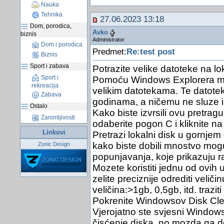
Nauka
Tehnika
27.06.2023 13:18
Dom, porodica,
Avko
biznis
Administrator
Dom i porodica
Predmet:
Re:test post
Biznis
Sport i zabava
Potrazite velike datoteke na l
Sport i
Pomoću Windows Explorera moze
rekreacija
velikim datotekama. Te datot
Zabava
godinama, a ničemu ne sluze i
Ostalo
Kako biste izvrsili ovu pretrag
Zanimljivosti
odaberite pogon C i kliknite na 
Linkovi
Pretrazi lokalni disk u gornjem
kako biste dobili mnostvo mog
Zonic Design
popunjavanja, koje prikazuju razl
Mozete koristiti jednu od ovih u
zelite preciznije odrediti veliči
veličina:>1gb, 0,5gb, itd. trazi
Pokrenite Windowsov Disk Cle
Vjerojatno ste svjesni Windo
čisćenje diska, no mozda ga dos