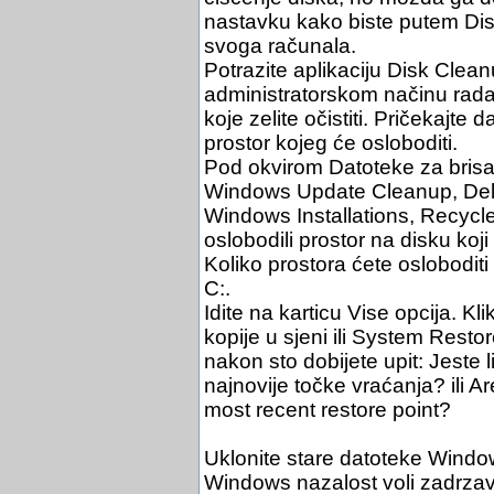
nastavku kako biste putem Disk 
svoga računala.
Potrazite aplikaciju Disk Cleanu
administratorskom načinu rad
koje zelite očistiti. Pričekajte
prostor kojeg će osloboditi.
Pod okvirom Datoteke za brisan
Windows Update Cleanup, Deliv
Windows Installations, Recycle 
oslobodili prostor na disku ko
Koliko prostora ćete osloboditi
C:.
Idite na karticu Vise opcija. Kl
kopije u sjeni ili System Resto
nakon sto dobijete upit: Jeste li
najnovije točke vraćanja? ili Ar
most recent restore point?
Uklonite stare datoteke Window
Windows nazalost voli zadrzav