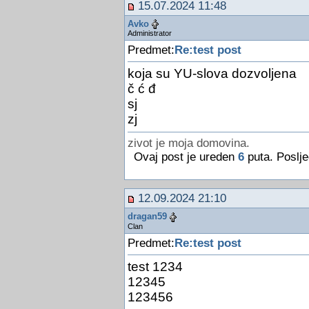
15.07.2024 11:48
Avko
Administrator
Predmet:
Re:test post
koja su YU-slova dozvoljena
č ć đ
sj
zj
zivot je moja domovina.
Ovaj post je ureden
6
puta. Poslje
12.09.2024 21:10
dragan59
Clan
Predmet:
Re:test post
test 1234
12345
123456