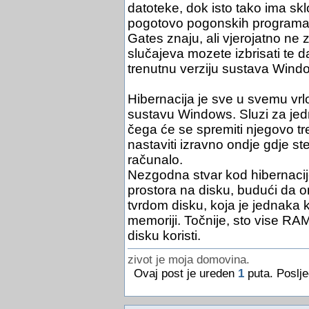
datoteke, dok isto tako ima sk
pogotovo pogonskih programa. 
Gates znaju, ali vjerojatno ne z
slučajeva mozete izbrisati te da
trenutnu verziju sustava Windo
Hibernacija je sve u svemu vrl
sustavu Windows. Sluzi za jed
čega će se spremiti njegovo tr
nastaviti izravno ondje gdje st
računalo.
Nezgodna stvar kod hibernacije
prostora na disku, budući da o
tvrdom disku, koja je jednaka k
memoriji. Točnije, sto vise RAM
disku koristi.
zivot je moja domovina.
Ovaj post je ureden
1
puta. Poslje