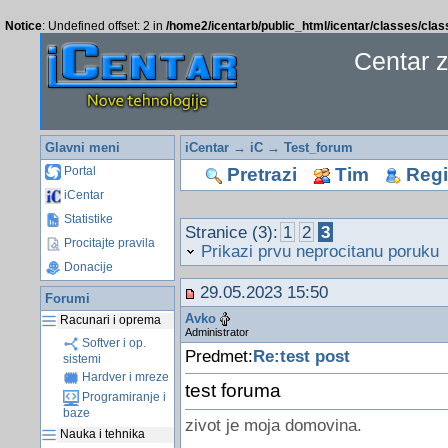
Notice
: Undefined offset: 2 in
/home2/icentarb/public_html/icentar/classes/cla
Centar 
Glavni meni
iCentar
→
iC
→
Test_forum
Pretrazi
Tim
Regis
Portal
iCentar
Statistike
Stranice (3):
1
2
3
Procitajte pravila
Prikazi prvu neprocitanu poruku
Donacije
29.05.2023 15:50
Forumi
Avko
Racunari i oprema
Administrator
Softver i op.
Predmet:
Re:test post
sistemi
Hardver i mreze
test foruma
Programiranje i
baze
zivot je moja domovina.
Nauka i tehnika