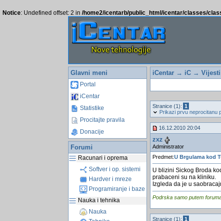
Notice
: Undefined offset: 2 in
/home2/icentarb/public_html/icentar/classes/cla
Glavni meni
iCentar
→
iC
→
Vijest
Portal
iCentar
Stranice (1):
1
Statistike
Prikazi prvu neprocitanu 
Procitajte pravila
16.12.2010 20:04
Donacije
zxz
Administrator
Forumi
Predmet:
U Brgulama kod Tu
Racunari i oprema
Softver i op. sistemi
U blizini Sickog Broda k
prabaceni su na kliniku.
Hardver i mreze
Izgleda da je u saobracaj
Programiranje i baze
Podrska samo putem foruma, j
Nauka i tehnika
Nauka
Stranice (1):
1