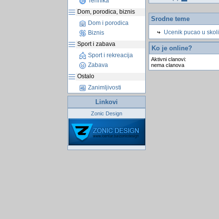
Tehnika
Dom, porodica, biznis
Srodne teme
Dom i porodica
Ucenik pucao u skoli
Biznis
Sport i zabava
Ko je online?
Sport i rekreacija
Aktivni clanovi:
Zabava
nema clanova
Ostalo
Zanimljivosti
Linkovi
Zonic Design