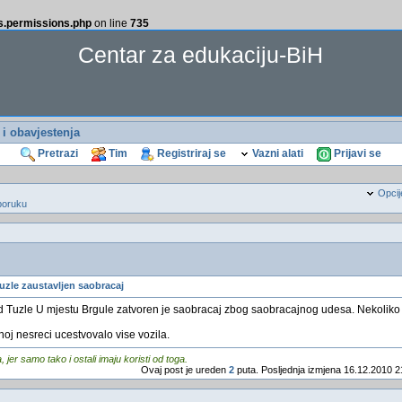
ss.permissions.php
on line
735
Centar za edukaciju-BiH
i i obavjestenja
Pretrazi
Tim
Registriraj se
Vazni alati
Prijavi se
Opcij
poruku
zle zaustavljen saobracaj
od Tuzle U mjestu Brgule zatvoren je saobracaj zbog saobracajnog udesa. Nekoliko 
noj nesreci ucestvovalo vise vozila.
er samo tako i ostali imaju koristi od toga.
Ovaj post je ureden
2
puta. Posljednja izmjena 16.12.2010 2