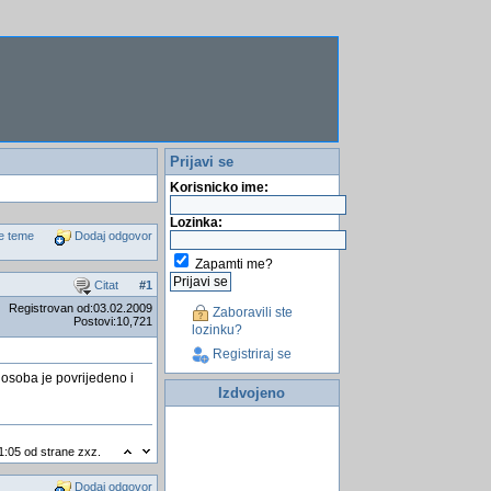
Prijavi se
Korisnicko ime:
Lozinka:
e teme
Dodaj odgovor
Zapamti me?
Citat
#
1
Registrovan od:03.02.2009
Zaboravili ste
Postovi:10,721
lozinku?
Registriraj se
osoba je povrijedeno i
Izdvojeno
1:05 od strane zxz.
Dodaj odgovor