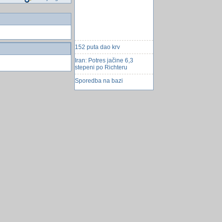
152 puta dao krv
Iran: Potres jačine 6,3
stepeni po Richteru
Sporedba na bazi
Linkovi u vezi biznisa
Print report 2007
NASA objavila fotografiju
Zemlje visoke rezolucije
Umro pisac i reditelj Fadil
HadÅ¾ić
gipko 1022
Besplatne alternativa!
krada krave
5. BHRTF uÅ¾ivo na OBN-u
WD40 kao lijek