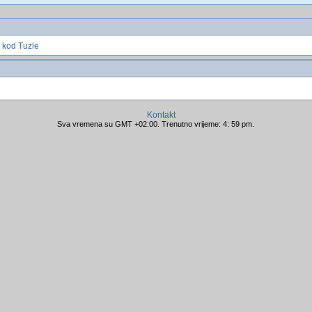
 kod Tuzle
Kontakt
Sva vremena su GMT +02:00. Trenutno vrijeme: 4: 59 pm.