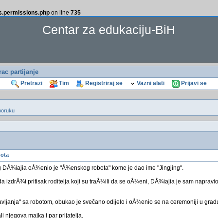
ss.permissions.php
on line
735
Centar za edukaciju-BiH
rac partijanje
Pretrazi
Tim
Registriraj se
Vazni alati
Prijavi se
poruku
ota
DÅ¾iajia oÅ¾enio je "Å¾enskog robota" kome je dao ime "Jingjing".
a izdrÅ¾i pritisak roditelja koji su traÅ¾ili da se oÅ¾eni, DÅ¾iajia je sam napravio
ljanja" sa robotom, obukao je svečano odijelo i oÅ¾enio se na ceremoniji u gr
i njegova majka i par prijatelja.