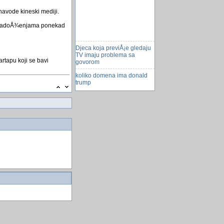
navode kineski mediji.
e mladoÅ¾enjama ponekad
Djeca koja previÅ¡e gledaju
TV imaju problema sa
govorom
artapu koji se bavi
koliko domena ima donald
trump
Trigonometrija
PayPal i bankovni račun
problem?
Zemlji prijeti nikad viđeni
asteroid!
sigurniji google crome
Merkur između Zemlje i
Sunca
kuda ide moda
Defragmentacija diska
Preminuo Prle (Dragan
Nikolic) iz otpisanih