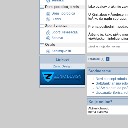
Tehnika
Iako ovakav brak nije zak
Dom, porodica, biznis
Dom i porodica
U Kini, zbog viÅ¡edeceni
teÅ¡ko da nađu suprugu.
Biznis
Sport i zabava
Prema posljednjim podaci
Sport i rekreacija
Å½eng je, kako piÅ¡u medij
Zabava
vjeÅ¡tačkom inteligencijo
Ostalo
zivot je moja domovina.
Zanimljivosti
Stranice (1):
1
Linkovi
Zonic Design
Srodne teme
Novi koncept robota
SoftBank lansira ro
NASA planira da poÅ
Upoznajte Borisa, r
Ko je online?
Aktivni clanovi:
nema clanova