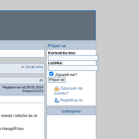
Prijavi se
Korisnicko ime:
Lozinka:
Opcije teme
Zapamti me?
#
1
Registrovan od:28.05.2014
Zaboravili ste
Postovi:5,073
lozinku?
Registriraj se
Izdvojeno
 robota i odlučio da će
adu HangdÅ¾ou.