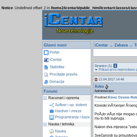
Notice
: Undefined offset: 2 in
/home2/icentarb/public_html/icentar/classes/cla
Glavni meni
iCentar
→
Zabava
→
T
Portal
iCentar
Stranice (1):
1
Statistike
Prikazi prvu neprocitanu 
Procitajte pravila
12.04.2017 14:46
Donacije
Avko
Administrator
Forumi
Predmet:
Kinez Ozenio Rob
Racunari i oprema
Softver i op. sistemi
Kineski inÅ¾enjer Å½eng 
Hardver i mreze
PoÅ¡to viÅ¡e nije mogao d
Programiranje i baze
mu to biti supruga.
Nauka i tehnika
Nakon dva mjeseca "zabav
Nauka
Svečanosti su prisustvoval