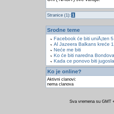
Stranice (1):
1
Srodne teme
Facebook će biti uniÅ¡ten 
Al Jazeera Balkans kreće 1
Neće me biti
Ko će biti naredna Bondov
Kada ce ponovo biti jugosla
Ko je online?
Aktivni clanovi:
nema clanova
Sva vremena su GMT +0