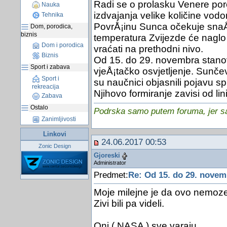
Radi se o prolasku Venere pore
Nauka
izdvajanja velike količine vodo
Tehnika
PovrÅ¡inu Sunca očekuje snaÅ¾
Dom, porodica,
biznis
temperatura Zvijezde će naglo
Dom i porodica
vraćati na prethodni nivo.
Biznis
Od 15. do 29. novembra stanov
Sport i zabava
vjeÅ¡tačko osvjetljenje. Sunčev
Sport i
su naučnici objasnili pojavu sp
rekreacija
Njihovo formiranje zavisi od li
Zabava
Ostalo
Podrska samo putem foruma, jer sam
Zanimljivosti
Linkovi
24.06.2017 00:53
Zonic Design
Gjoreski
Administrator
Predmet:
Re: Od 15. do 29. novemb
Moje milejne je da ovo nemoze s
Zivi bili pa videli.
Oni ( NASA ) sve varaju.