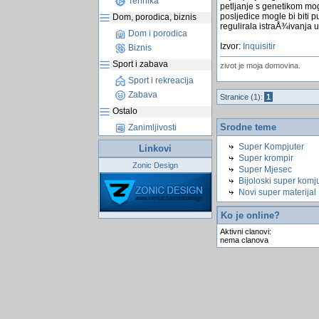
Tehnika
petljanje s genetikom moglo
posljedice mogle bi biti
Dom, porodica, biznis
regulirala istraÅ¾ivanja u
Dom i porodica
Izvor:
Inquisitir
Biznis
Sport i zabava
zivot je moja domovina.
Sport i rekreacija
Zabava
Stranice (1):
1
Ostalo
Srodne teme
Zanimljivosti
Super Kompjuter
Linkovi
Super krompir
Zonic Design
Super Mjesec
Bijoloski super komj
Novi super materijal
Ko je online?
Aktivni clanovi:
nema clanova