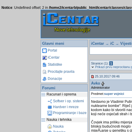
Notice
: Undefined offset: 2 in
/home2/icentarb/public_html/icentar/classes/cla
Glavni meni
iCentar
→
iC
→
Vijest
Portal
iCentar
Stranice (1):
1
Statistike
Prikazi prvu neprocitanu 
Procitajte pravila
25.10.2017 09:46
Donacije
Avko
Administrator
Forumi
Predmet:
super vojnici
Racunari i oprema
Softver i op. sistemi
Nedavno je Vladimir Putin 
nuklearne bombe". Riječ j
Hardver i mreze
kodom kako bi stvorili nad
Programiranje i baze
koji neće osjećati strah i 
Nauka i tehnika
Čovjek ima priliku mijenjat
bliskoj budućnosti moglo 
Nauka
mijeÅ¡anje u genetiku s c