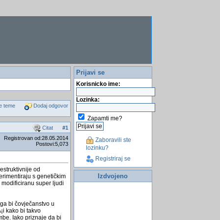
Prijavi se
Korisnicko ime:
Lozinka:
e teme
Dodaj odgovor
Zapamti me?
Citat
#
1
Registrovan od:28.05.2014
Zaboravili ste
Postovi:5,073
lozinku?
Registriraj se
estruktivnije od
Izdvojeno
erimentiraju s genetičkim
 modificiranu super ljudi
čega bi čovječanstvo u
¡i kako bi takvo
be. Iako priznaje da bi