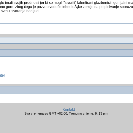
 imati svojih prednosti jer bi se mogli "stvoriti" talentirani glazbenici i genijalni 
 puno gore, zbog čega je pozvao vodeće tehnoloÅ¡ke zemlje na potpisivanje sporazu
 svrhu stvaranja nadljudi.
uter
Kontakt
Sva vremena su GMT +02:00. Trenutno vrijeme: 9: 13 pm.