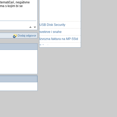
matematičari, negativne
ma s kojim bi se
USB Disk Security
svekrve i snahe
Dodaj odgovor
Izvozna faktura na MP-55ld
Trčanje
Hakeri upozorili BH
TELECOM
OCX ili u Grid kako
JuÅ¾nokorejski softverski
inÅ¾enjer podigao
spomenik Internet Exploreru
Hakeri kompromitirali
proshirenja za Chrome
Kako zaključati podformu?
Diplomirani inzenjer
elektrotehnike
Umrla najstarija osoba na
svijetu