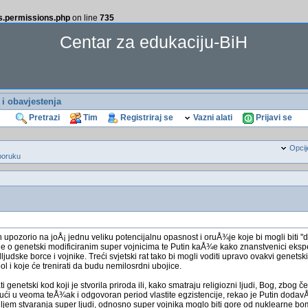
ss.permissions.php
on line
735
Centar za edukaciju-BiH
i i obavjestenja
Pretrazi
Tim
Registriraj se
Vazni alati
Prijavi se
Opcij
poruku
upozorio na joÅ¡ jednu veliku potencijalnu opasnost i oruÅ¾je koje bi mogli biti "d
e o genetski modificiranim super vojnicima te Putin kaÅ¾e kako znanstvenici eksp
ljudske borce i vojnike. Treći svjetski rat tako bi mogli voditi upravo ovakvi genetski
bol i koje će trenirati da budu nemilosrdni ubojice.
i genetski kod koji je stvorila priroda ili, kako smatraju religiozni ljudi, Bog, zbog 
ući u veoma teÅ¾ak i odgovoran period vlastite egzistencije, rekao je Putin dodavÅ
iljem stvaranja super ljudi, odnosno super vojnika moglo biti gore od nuklearne bom