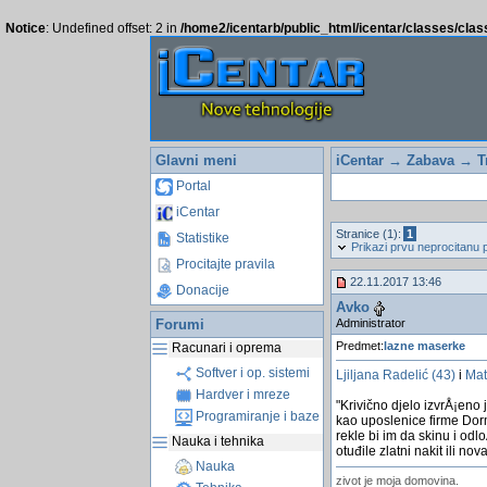
Notice
: Undefined offset: 2 in
/home2/icentarb/public_html/icentar/classes/cla
Glavni meni
iCentar
→
Zabava
→
T
Portal
iCentar
Stranice (1):
1
Statistike
Prikazi prvu neprocitanu 
Procitajte pravila
22.11.2017 13:46
Donacije
Avko
Administrator
Forumi
Predmet:
lazne maserke
Racunari i oprema
Softver i op. sistemi
Ljiljana Radelić (43)
i
Mat
Hardver i mreze
"Krivično djelo izvrÅ¡eno
Programiranje i baze
kao uposlenice firme Dor
rekle bi im da skinu i od
Nauka i tehnika
otuđile zlatni nakit ili nov
Nauka
zivot je moja domovina.