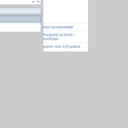
mp3 cut automatski
Parametri za forme i
izveÅ¡taje
aspirin slavi 120 godina
Access i Regional settings
Zlonamjerni softver >perfctl<
zarazio je tisuće Linux
posluzitelja i rad...
Selma iz pjesme bijelog
dugmeta
Instant prevoditelj za Skype
Psihologija deja vu osjećaja
slaganje korisničkih
podataka u accessovim
bazama po godinama
unosa.
Bitkoin se sve vise koristi