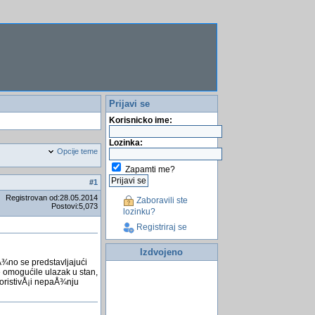
Prijavi se
Korisnicko ime:
Lozinka:
Opcije teme
Zapamti me?
#
1
Registrovan od:28.05.2014
Zaboravili ste
Postovi:5,073
lozinku?
Registriraj se
Izdvojeno
Å¾no se predstavljajući
 omogućile ulazak u stan,
koristivÅ¡i nepaÅ¾nju