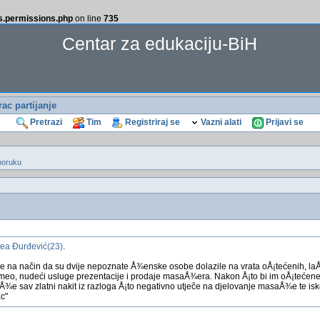
ss.permissions.php
on line
735
Centar za edukaciju-BiH
rac partijanje
Pretrazi
Tim
Registriraj se
Vazni alati
Prijavi se
poruku
ea Đurđević(23)
.
 je na način da su dvije nepoznate Å¾enske osobe dolazile na vrata oÅ¡tećenih, la
meo, nudeći usluge prezentacije i prodaje masaÅ¾era. Nakon Å¡to bi im oÅ¡tećene
loÅ¾e sav zlatni nakit iz razloga Å¡to negativno utječe na djelovanje masaÅ¾e te is
ac"