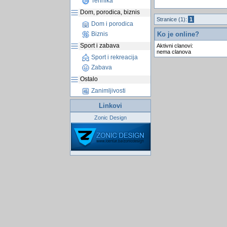
Tehnika
Dom, porodica, biznis
Stranice (1):
1
Dom i porodica
Ko je online?
Biznis
Sport i zabava
Aktivni clanovi:
nema clanova
Sport i rekreacija
Zabava
Ostalo
Zanimljivosti
Linkovi
Zonic Design