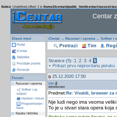
Notice
: Undefined offset: 2 in
/home2/icentarb/public_html/icentar/classes/cla
Centar 
Glavni meni
iCentar
→
Racunari i oprema
→
Softver i 
Pretrazi
Tim
Regis
Portal
iCentar
Statistike
Stranice (5):
1
2
3
4
5
Procitajte pravila
Prikazi prvu neprocitanu poruku
Donacije
25.12.2020 17:50
Forumi
zxz
Racunari i oprema
Administrator
Softver i op.
Predmet:
Re: Vivaldi, browser za
sistemi
Hardver i mreze
Nje ludi nego ima veoma velik
Programiranje i
To je u stvari stara opera koja
baze
Nauka i tehnika
Podrska samo putem foruma, jer sam