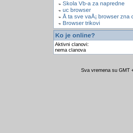
Skola Vb-a za napredne
uc browser
Å ta sve vaÅ¡ browser zna
Browser trikovi
Ko je online?
Aktivni clanovi:
nema clanova
Sva vremena su GMT +0