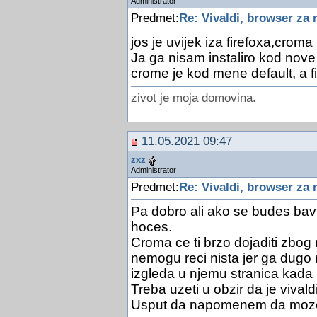
Administrator
Predmet:
Re: Vivaldi, browser za
jos je uvijek iza firefoxa,croma
Ja ga nisam instaliro kod nove
crome je kod mene default, a f
zivot je moja domovina.
11.05.2021 09:47
zxz
Administrator
Predmet:
Re: Vivaldi, browser za
Pa dobro ali ako se budes ba
hoces.
Croma ce ti brzo dojaditi zbog r
nemogu reci nista jer ga dugo
izgleda u njemu stranica kada
Treba uzeti u obzir da je vival
Usput da napomenem da moze k