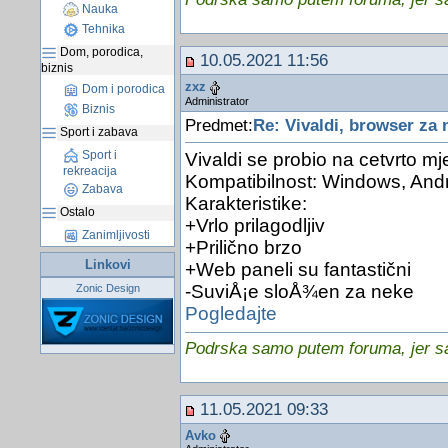
Nauka
Tehnika
Dom, porodica,
10.05.2021 11:56
biznis
zxz
Dom i porodica
Administrator
Biznis
Predmet:
Re: Vivaldi, browser za
Sport i zabava
Sport i
Vivaldi se probio na cetvrto m
rekreacija
Kompatibilnost: Windows, And
Zabava
Karakteristike:
Ostalo
+Vrlo prilagodljiv
Zanimljivosti
+Prilično brzo
Linkovi
+Web paneli su fantastični
-SuviÅ¡e sloÅ¾en za neke
Zonic Design
Pogledajte
Podrska samo putem foruma, jer sam
11.05.2021 09:33
Avko