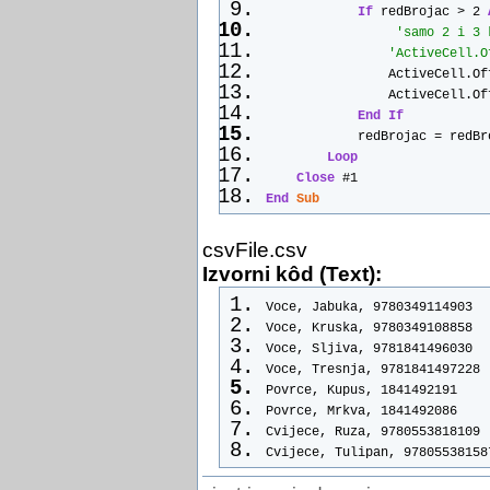
If
 redBrojac > 2 
Dim
 Putanja 
As
String
, SQL(1)
'samo 2 i 3 
Dim
 I 
As
Integer
, Poz(3) 
As
I
'ActiveCell.O
                ActiveCell.Of
                ActiveCell.Of
Set
 Db = CurrentDb
End
If
 Putanja = Db_Putanja
            redBrojac = redBr
 KreirajTabelu 
"Prva"
Loop
 KreirajPolje 
"Prva"
, 
"Red4"
,
Close
 #1
 KreirajPolje 
"Prva"
, 
"Red5"
,
End
Sub
 KreirajTabelu 
"Druga"
 SQL(0) = 
"SELECT * FROM Prva
csvFile.csv
 SQL(1) = 
"SELECT * FROM Drug
Close
 #1
Izvorni kôd (Text):
Open
 Putanja & ImeCsv 
For
In
Voce, Jabuka, 9780349114903
While
Not
 EOF(1)
Voce, Kruska, 9780349108858
If
 I = 5 
Then
Voce, Sljiva, 9781841496030
Set
 Rs1 = Db.OpenRecordse
Voce, Tresnja, 9781841497228
End
If
Povrce, Kupus, 1841492191
    Poz(1) = 1
Povrce, Mrkva, 1841492086
    Poz(0) = 1
Cvijece, Ruza, 9780553818109
    Poz(2) = 1
Cvijece, Tulipan, 97805538158
    Poz(3) = 1
    BrojPolja = 0