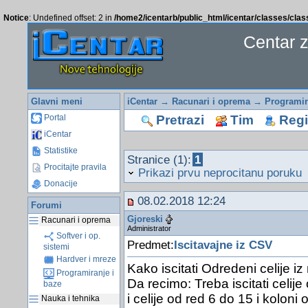
Notice
: Undefined offset: 2 in
/home2/icentarb/public_html/icentar/classes/cla
Centar 
Glavni meni
iCentar
→
Racunari i oprema
→
Programir
Pretrazi
Tim
Regis
Portal
iCentar
Statistike
Stranice (1):
1
Procitajte pravila
Prikazi prvu neprocitanu poruku
Donacije
08.02.2018 12:24
Forumi
Gjoreski
Racunari i oprema
Administrator
Softver i op.
Predmet:
Iscitavajne iz CSV
sistemi
Hardver i mreze
Kako iscitati Odredeni celije iz
Programiranje i
Da recimo: Treba iscitati celij
baze
i celije od red 6 do 15 i koloni 
Nauka i tehnika