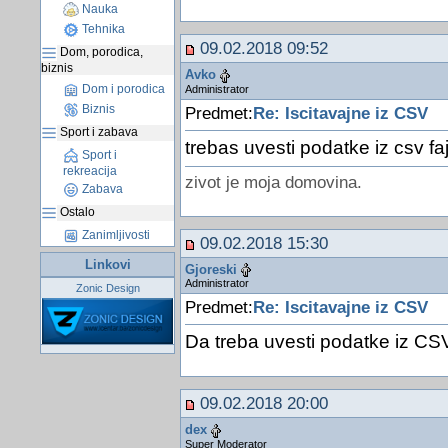
Nauka
Tehnika
09.02.2018 09:52
Dom, porodica,
biznis
Avko
Dom i porodica
Administrator
Biznis
Predmet:
Re: Iscitavajne iz CSV
Sport i zabava
trebas uvesti podatke iz csv fa
Sport i
rekreacija
zivot je moja domovina.
Zabava
Ostalo
Zanimljivosti
09.02.2018 15:30
Linkovi
Gjoreski
Administrator
Zonic Design
Predmet:
Re: Iscitavajne iz CSV
Da treba uvesti podatke iz CSV
09.02.2018 20:00
dex
Super Moderator