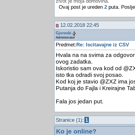
zivot je moja domovina.
    I = I + 1
Ovaj post je ureden
2
puta. Poslje
Line
Input
 #1, temp(0)
 temp(0) = temp(0) & 
";"
12.02.2018 22:45
If
 I = 4 
Then
Gjoreski
Set
 Rs0 = Db.OpenRecords
Administrator
Line
Input
 #1, temp(1)
Predmet:
Re: Iscitavajne iz CSV
     temp(1) = temp(1) & 
";"
Do
While
 Len(temp(0)) 
Hvala na na svima za odgovori
       Poz(1) = InStr(Poz(0),
ovog zadatka.
       tmp(0) = Mid(temp(0), 
Iskoristio sam ova kod od @ZX
       Poz(3) = InStr(Poz(2),
isto tka odradi svoj posao.
       tmp(1) = Mid(temp(1), 
Kod koj je stavio @ZXZ ima jos 
If
 tmp(0) <> 
""
T
Putanja do Fajla i Kreirajne Tabe
            Broj = Val(tmp(0)
If
 Broj > 0 
                   Rs0.AddNew
Fala jos jedan put.
                   Rs0.Fields
                   Rs0.Fields
                   Rs0.Update
Stranice (1):
1
End
If
End
If
Ko je online?
       Poz(0) = Poz(1) + 1