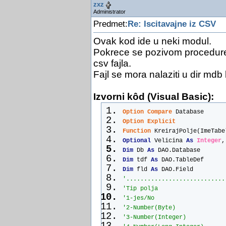
zxz
Administrator
Predmet:
Re: Iscitavajne iz CSV
Ovak kod ide u neki modul.
Pokrece se pozivom procedure 
csv fajla.
Fajl se mora nalaziti u dir mdb
Izvorni kôd (Visual Basic):
Option
Compare
 Database
Option
Explicit
Function
 KreirajPolje(ImeTabe
Optional
 Velicina 
As
Integer
,
Dim
 Db 
As
 DAO.Database
Dim
 tdf 
As
 DAO.TableDef
Dim
 fld 
As
 DAO.Field
'............................
'Tip polja
'1-jes/No
'2-Number(Byte)
'3-Number(Integer)