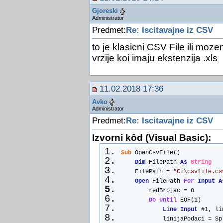
Gjoreski
Set
 Db = CurrentDb
Administrator
For
Each
 tdf 
In
 Db.TableDefs
Predmet:
Re: Iscitavajne iz CSV
If
 tdf.Name = ImeTabele 
Then
DoCmd.DeleteObject acTable, I
to je klasicni CSV File ili moz
End
If
vrzije koi imaju ekstenzija .xls
Next
 tdf
Set
 Db = CurrentDb
11.02.2018 17:36
Set
 tdf = Db.CreateTableDef(I
Set
 fld = tdf.CreateField(
"ID
Avko
fld.Attributes = dbAutoIncrFi
Administrator
With
 tdf.Fields
Predmet:
Re: Iscitavajne iz CSV
        .Append fld
Izvorni kôd (Visual Basic):
        .Refresh
End
With
Sub
 OpenCsvFile()
Db.TableDefs.Append tdf
Dim
 FilePath 
As
String
Set
 fld = 
Nothing
    FilePath = 
"C:\csvfile.cs
Set
 tdf = 
Nothing
Open
 FilePath 
For
Input
A
Set
 Db = 
Nothing
        redBrojac = 0
End
Function
Do
Until
 EOF(1)
Function
 ImportCSV(ImeCsv 
As
Line
Input
 #1, li
Dim
 Db 
As
 DAO.Database
            linijaPodaci = Sp
Dim
 Rs0 
As
 DAO.Recordset, Rs1