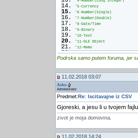
'4-Number(Long Integer)
'5-Currency
'6-Number(Single)
'7-Number(Double)
'8-Date/Time
'9-Binary
'10-Text
'11-OLE Object
'12-Memo
'............................
Podrska samo putem foruma, jer sam
Set
 Db = CurrentDb()
Set
 tdf = Db.TableDefs(ImeTab
Set
 fld = tdf.CreateField(Ime
11.02.2018 03:07
tdf.Fields.Append fld
Avko
Set
 tdf = 
Nothing
Administrator
Set
 fld = 
Nothing
Predmet:
Re: Iscitavajne iz CSV
Set
 Db = 
Nothing
End
Function
Gjoreski, a jesu li u tvojem fa
Function
 KreirajTabelu(ImeTab
zivot je moja domovina.
Dim
 Db 
As
 DAO.Database
Dim
 fld 
As
 DAO.Field
Dim
 tdf 
As
 DAO.TableDef
11.02.2018 14:24