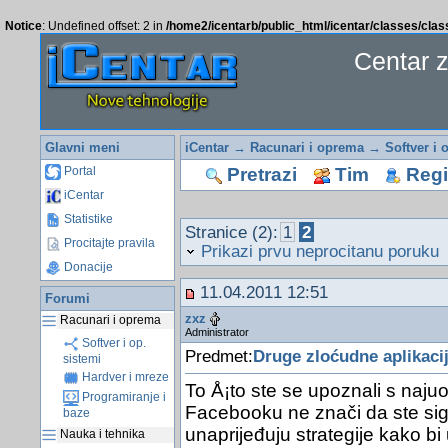
Notice
: Undefined offset: 2 in
/home2/icentarb/public_html/icentar/classes/cla
Centar 
Glavni meni
iCentar
→
Racunari i oprema
→
Softver i 
Pretrazi
Tim
Regis
Portal
iCentar
Statistike
Stranice (2):
1
2
Procitajte pravila
Prikazi prvu neprocitanu poruku
Donacije
11.04.2011 12:51
Forumi
zxz
Racunari i oprema
Administrator
Softver i op.
Predmet:
Druge zloćudne aplikacije
sistemi
Hardver i mreze
To Å¡to ste se upoznali s najuo
Programiranje i
Facebooku ne znači da ste sigu
baze
unaprijeđuju strategije kako bi 
Nauka i tehnika