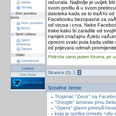
računala. Najbolje je uvijek bi
Nauka
svom profilu ili u svom pretincu
Tehnika
datoteka kada se to traÅ¾i od
Dom, porodica,
biznis
Facebooku bezopasne za vaÅ¡e
Dom i porodica
od virusa i crva. Neke Faceboo
Biznis
trake kako bi zaradile od svoji
Sport i zabava
nanijeti značajnu Å¡tetu vaÅ¡e
Sport i
oprezni svaki puta kada vidit
rekreacija
od prijevara odmah promijenit
Zabava
Ostalo
Podrska samo putem foruma, jer sam
Zanimljivosti
Linkovi
Stranice (2):
1
2
Zonic Design
Srodne teme
Trojanac "Zeus" na Faceb
"Google" lansirao prvu beta
"Opera" glavni pretraÅ¾ivač
koja je razlika izmedu <div 