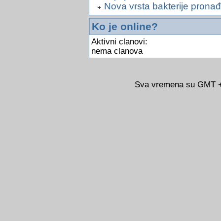
Nova vrsta bakterije pronađ
Ko je online?
Aktivni clanovi:
nema clanova
Sva vremena su GMT +0