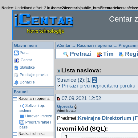
Notice
: Undefined offset: 2 in
/home2/icentarb/public_html/icentar/classes/cla
Centar 
Glavni meni
iCentar
→
Racunari i oprema
→
Programir
Pretrazi
Tim
Regis
Portal
iCentar
Statistike
Lista naslova:
Procitajte pravila
Stranice (2):
1
2
Donacije
Prikazi prvu neprocitanu poruku
Forumi
07.09.2021 12:52
Racunari i oprema
Softver i op.
Gjoreski
sistemi
Administrator
Hardver i mreze
Predmet:
Kreirajne Direktorium (F
Programiranje i
baze
Izvorni kôd (SQL):
Nauka i tehnika