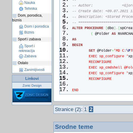
-- ==========================
Nauka
-- Author:              <Gjor
Tehnika
-- Create date: <09.07.2021 1
Dom, porodica,
-- Description: <Stored Proce
biznis
-- ==========================
Dom i porodica
ALTER
PROCEDURE
[
dbo
]
.
[
spCrea
Biznis
(
 @Folder 
AS
 NVARCHA
Sport i zabava
AS
BEGIN
Sport i
rekreacija
SET
 @Folder
=
'MD C:
\F
T
Zabava
        EXEC sp_configure '
xp
        RECONFIGURE
Ostalo
        EXEC xp_cmdshell @Fol
Zanimljivosti
        EXEC sp_configure '
xp
Linkovi
        RECONFIGURE
Zonic Design
END
Stranice (2):
1
2
Srodne teme