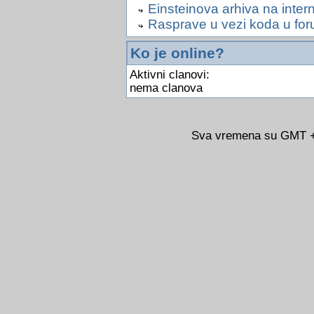
Einsteinova arhiva na inter
Rasprave u vezi koda u for
Ko je online?
Aktivni clanovi:
nema clanova
Sva vremena su GMT +0