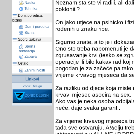
Neznam sta ste vi radili, ali dal
Nauka
pokloniti?
Tehnika
Dom, porodica,
biznis
On jako utjece na psihicko i fiz
Dom i porodica
rodenih u znaku ribe.
Biznis
Sport i zabava
Sigurno znate, a to je i dokaz
Sport i
Ono sto treba napomenuti je da
rekreacija
zgrusavanje krvi (tesko se zgru
Zabava
operacije ili bilo kakav rad ko
Ostalo
pogodan je za začeće pa tako
Zanimljivosti
vrijeme krvavog mjeseca da se 
Linkovi
Zonic Design
Za razliku od djece koja misle
krvavi mjesec asocira na sex.
Ako vas je neka osoba odbijal
neće, daje svaka garant .
Za vrijeme krvavog mjeseca tre
tada sve ostvaruju. Å½elju treba