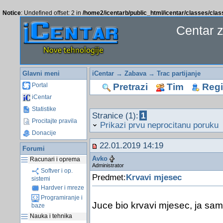
Notice
: Undefined offset: 2 in
/home2/icentarb/public_html/icentar/classes/cla
Centar 
Glavni meni
iCentar
→
Zabava
→
Trac partijanje
Pretrazi
Tim
Regis
Portal
iCentar
Statistike
Stranice (1):
1
Procitajte pravila
Prikazi prvu neprocitanu poruku
Donacije
22.01.2019 14:19
Forumi
Avko
Racunari i oprema
Administrator
Softver i op.
Predmet:
Krvavi mjesec
sistemi
Hardver i mreze
Programiranje i
Juce bio krvavi mjesec, ja sam
baze
Nauka i tehnika