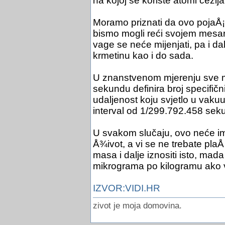
na kojoj se koriste atomi cezi
Moramo priznati da ovo pojaÅ¡n
bismo mogli reći svojem mesar
vage se neće mijenjati, pa i d
krmetinu kao i do sada.
U znanstvenom mjerenju sve mj
sekundu definira broj specifičn
udaljenost koju svjetlo u vaku
interval od 1/299.792.458 seku
U svakom slučaju, ovo neće im
Å¾ivot, a vi se ne trebate plaÅ¡
masa i dalje iznositi isto, ma
mikrograma po kilogramu ako va
IZVOR:VIDI.HR
zivot je moja domovina.