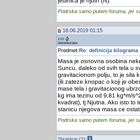
jedinica je njutn (N).
Podrska samo putem foruma, jer sam
18.06.2019 01:15
zxz
Administrator
Predmet:
Re: definicija kilograma
Masa je osnovna osobina nekog 
Suncu, daleko od svih tela u s
gravitacionom polju, to je sila 
(ili zateze knopac o koji je ob
mase tela i gravitacionog ubrz
kg ima tezinu od 9,81 kg*m/s^
kvadrat), tj Njutna. Ako isto t
stanicu njegova masa ce ostati
Podrska samo putem foruma, jer sam
Stranice (1):
1