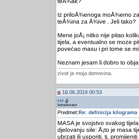
teÅ¾ak?
Iz priloÅ¾enoga moÅ¾emo zakl
teÅ¾ina za Å¾ive . Jeli tako?
Mene joÅ¡ nitko nije pitao kol
tijela, a eventualno se moze pi
povećao masu i pri tome se mi
Neznam jesam li dobro to obja
zivot je moja domovina.
18.06.2019 00:53
zxz
Administrator
Predmet:
Re: definicija kilograma
MASA je svojstvo svakog tijel
djelovanju sile: Å¡to je masa ti
ubrzati ili usporiti, tj. promijeni