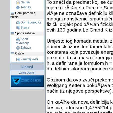
To znači da predmet koji se 
Nauka
mjere i teÅ¾ine u Parc de Sa
Tehnika
viÅ¡e ne označava definiciju k
Dom, porodica,
biznis
mnogi znanstvenici smatrajući d
Dom i porodica
fizički objekt podloÅ¾an fizič
Biznis
ovih 130 godina Le Grand K i
Sport i zabava
Sport i
Umjesto tog komada metala, za 
rekreacija
numerički iznos fundamentaln
Zabava
konstanta koja povezuje energi
Ostalo
poznato da su masa i energija
Zanimljivosti
h, a definirana je formulom h =
Linkovi
da definira kilogram pomoću se
Zonic Design
Obzirom da ovo zvuči prekompl
Wolfgang Ketterle pokuÅ¡ava to
način (iz njegove perspektive).
On kaÅ¾e da nova definicija k
čestica, odnosno 1,4755214 pu