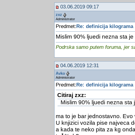
03.06.2019 09:17
zxz
Administrator
Predmet:
Re: definicija kilograma
Mislim 90% ljuedi nezna sta je
Podrska samo putem foruma, jer sam
04.06.2019 12:31
Avko
Administrator
Predmet:
Re: definicija kilograma
Citiraj zxz:
Mislim 90% ljuedi nezna sta 
ma to je bar jednostavno. Evo v
U knjizici vozila pise najveca
a kada te neko pita za kg onda t