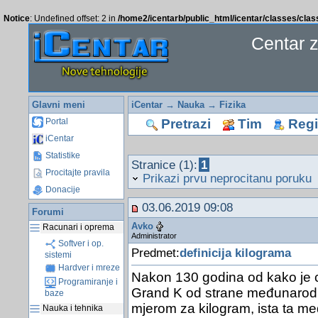
Notice
: Undefined offset: 2 in
/home2/icentarb/public_html/icentar/classes/cla
Centar 
Glavni meni
iCentar
→
Nauka
→
Fizika
Pretrazi
Tim
Regis
Portal
iCentar
Statistike
Stranice (1):
1
Procitajte pravila
Prikazi prvu neprocitanu poruku
Donacije
03.06.2019 09:08
Forumi
Avko
Racunari i oprema
Administrator
Softver i op.
Predmet:
definicija kilograma
sistemi
Hardver i mreze
Nakon 130 godina od kako je cil
Programiranje i
Grand K od strane međunarod
baze
mjerom za kilogram, ista ta m
Nauka i tehnika