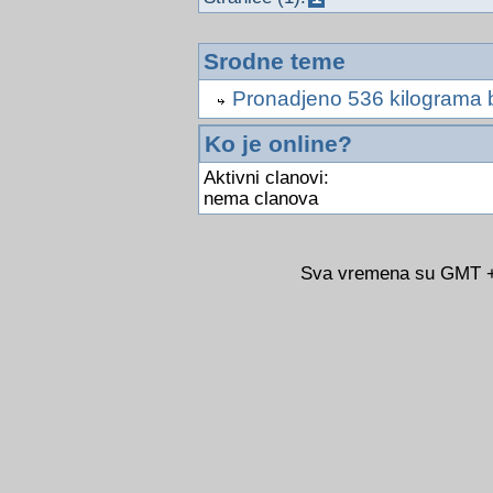
Srodne teme
Pronadjeno 536 kilograma 
Ko je online?
Aktivni clanovi:
nema clanova
Sva vremena su GMT +0