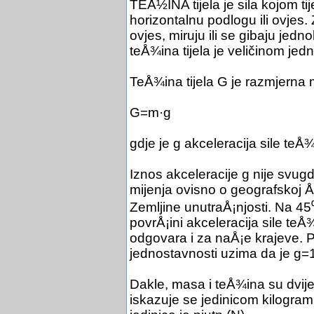
TEÅ½INA tijela je sila kojom ti
horizontalnu podlogu ili ovjes.
ovjes, miruju ili se gibaju jed
teÅ¾ina tijela je veličinom jedn
TeÅ¾ina tijela G je razmjerna m
G=m·g
gdje je g akceleracija sile teÅ
Iznos akceleracije g nije svug
mijenja ovisno o geografskoj Å¡
Zemljine unutraÅ¡njosti. Na 45
povrÅ¡ini akceleracija sile te
odgovara i za naÅ¡e krajeve. 
jednostavnosti uzima da je g=1
Dakle, masa i teÅ¾ina su dvije r
iskazuje se jedinicom kilogram 