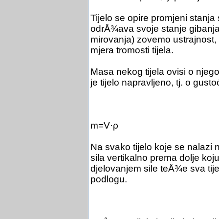
Tijelo se opire promjeni stanja
odrÅ¾ava svoje stanje gibanj
mirovanja) zovemo ustrajnost, tr
mjera tromosti tijela.
Masa nekog tijela ovisi o njeg
je tijelo napravljeno, tj. o gusto
m=V·ρ
Na svako tijelo koje se nalazi n
sila vertikalno prema dolje k
djelovanjem sile teÅ¾e sva tijel
podlogu.