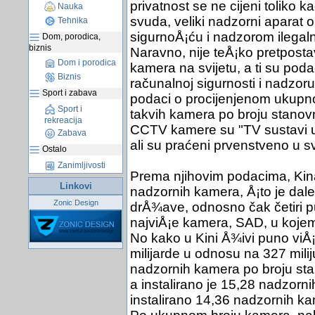
privatnost se ne cijeni toliko 
Nauka
svuda, veliki nadzorni aparat
Tehnika
sigurnoÅ¡ću i nadzorom ilegalni
Dom, porodica,
biznis
Naravno, nije teÅ¡ko pretpostav
Dom i porodica
kamera na svijetu, a ti su poda
Biznis
računalnoj sigurnosti i nadzoru
Sport i zabava
podaci o procijenjenom ukupno
Sport i
takvih kamera po broju stanovnik
rekreacija
CCTV kamere su "TV sustavi u k
Zabava
ali su praćeni prvenstveno u sv
Ostalo
Zanimljivosti
Prema njihovim podacima, Kina
Linkovi
nadzornih kamera, Å¡to je dal
Zonic Design
drÅ¾ave, odnosno čak četiri p
najviÅ¡e kamera, SAD, u kojemu
No kako u Kini Å¾ivi puno viÅ
milijarde u odnosu na 327 milij
nadzornih kamera po broju st
a instalirano je 15,28 nadzorn
instalirano 14,36 nadzornih k