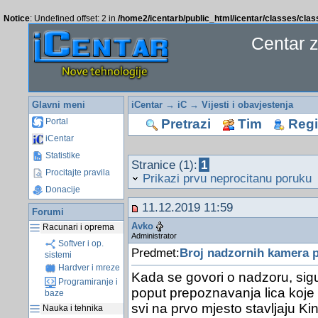
Notice
: Undefined offset: 2 in
/home2/icentarb/public_html/icentar/classes/cla
Centar 
Glavni meni
iCentar
→
iC
→
Vijesti i obavjestenja
Pretrazi
Tim
Regis
Portal
iCentar
Statistike
Stranice (1):
1
Procitajte pravila
Prikazi prvu neprocitanu poruku
Donacije
11.12.2019 11:59
Forumi
Avko
Racunari i oprema
Administrator
Softver i op.
Predmet:
Broj nadzornih kamera p
sistemi
Hardver i mreze
Kada se govori o nadzoru, si
Programiranje i
poput prepoznavanja lica koje 
baze
svi na prvo mjesto stavljaju Ki
Nauka i tehnika