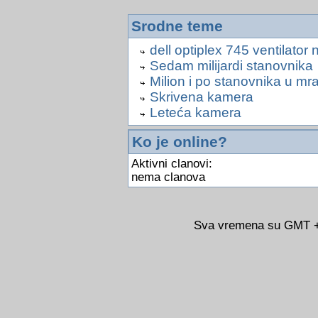
Srodne teme
dell optiplex 745 ventilator
Sedam milijardi stanovnika
Milion i po stanovnika u mr
Skrivena kamera
Leteća kamera
Ko je online?
Aktivni clanovi:
nema clanova
Sva vremena su GMT +0