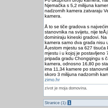
Po ukupnom broju kamera, na
Njemačka s 5,2 milijuna kamera
nadzornih kamera zatvaraju Veli
kamera.
Å to se tiče gradova s najveć
stanovnika na svijetu, nije teÅ¡
dominiraju kineski gradovi. Na
kamera samo dva grada nisu u 
Å¡estom mjestu sa 627 tisuća k
mjestu i u kojoj je postavljen
pripada gradu Chongqingu s ča
kamera, odnosno 16,80 po sta
ima 11,34 kamere po stanovnik
skoro 3 milijuna nadzornih ka
zimo.hr
zivot je moja domovina.
Stranice (1):
1