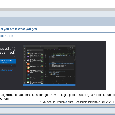
t you see is what you get)
udio Code
d, krenut ce automatsko skidanje. Provjeri koji ti je bitni sistem, da ne bi skinuo
ognem.
Ovaj post je ureden
2
puta. Posljednja izmjena 29.04.2020 1