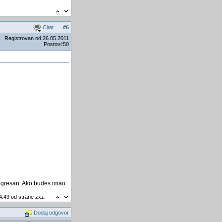
Citat
#
6
Registrovan od:26.05.2011
Postovi:50
 pogresan. Ako budes imao
4:49 od strane zxz.
Dodaj odgovor