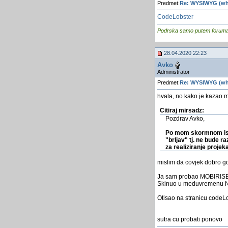
Predmet:
Re: WYSIWYG (wha
CodeLobster
Podrska samo putem foruma, j
28.04.2020 22:23
Avko
Administrator
Predmet:
Re: WYSIWYG (wha
hvala, no kako je kazao m
Citiraj mirsadz:
Pozdrav Avko,
Po mom skormnom iskus
"brljav" tj. ne bude r
za realiziranje projeka
mislim da covjek dobro go
Ja sam probao MOBIRISE no
Skinuo u meduvremenu NVU,
Otisao na stranicu codeLo
sutra cu probati ponovo