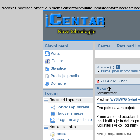
Notice
: Undefined offset: 2 in
/home2/icentarb/public_html/icentar/classes/cla
Glavni meni
iCentar
→
Racunari i 
Portal
iCentar
Stranice (1):
1
Statistike
Prikazi prvu neprocitanu 
Procitajte pravila
27.04.2020 21:27
Donacije
Avko
Administrator
Forumi
Predmet:
WYSIWYG (what yo
Racunari i oprema
Softver i op. sistemi
Evo pokusavam pojednostav
Hardver i mreze
Zanima me od besplatnih a
Programiranje i baze
css i koliko je to dobro pa
Koristitel i vi koji od njih?
Nauka i tehnika
zivot je moja domovina.
Nauka