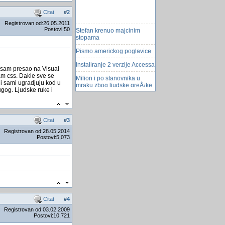
Citat
#
2
Registrovan od:26.05.2011
Stefan krenuo majcinim
Postovi:50
stopama
Pismo americkog poglavice
Instaliranje 2 verzije Accessa
a sam presao na Visual
Milion i po stanovnika u
sam css. Dakle sve se
mraku zbog ljudske greÅ¡ke
ji sami ugradjuju kod u
rugog. Ljudske ruke i
Gradovi s najviÅ¡e
dÅ¾eparoÅ¡a i savjeti kako
se odbraniti
Citat
#
3
Procesor Xeon E5-2699 V5
Registrovan od:28.05.2014
Problemi viÅ¡ekorisničkog
Postovi:5,073
rada
globalne public varijable
excel VBA
Larry Page postao novi
izvrÅ¡ni direktor Googlea
Baza za skladiÅ¡te
Citat
#
4
Registrovan od:03.02.2009
Upravljanje Joomla 1.5
Postovi:10,721
modulima - tutorial