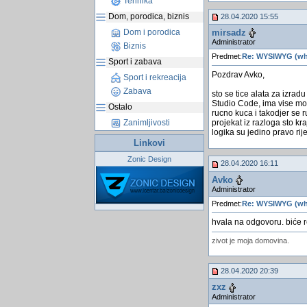
Tehnika
Dom, porodica, biznis
28.04.2020 15:55
mirsadz
Dom i porodica
Administrator
Biznis
Predmet:
Re: WYSIWYG (wha
Sport i zabava
Pozdrav Avko,
Sport i rekreacija
Zabava
sto se tice alata za izra
Studio Code, ima vise mogu
Ostalo
rucno kuca i takodjer se 
Zanimljivosti
projekat iz razloga sto kr
logika su jedino pravo rije
Linkovi
Zonic Design
28.04.2020 16:11
Avko
Administrator
Predmet:
Re: WYSIWYG (wha
hvala na odgovoru. biće re
zivot je moja domovina.
28.04.2020 20:39
zxz
Administrator