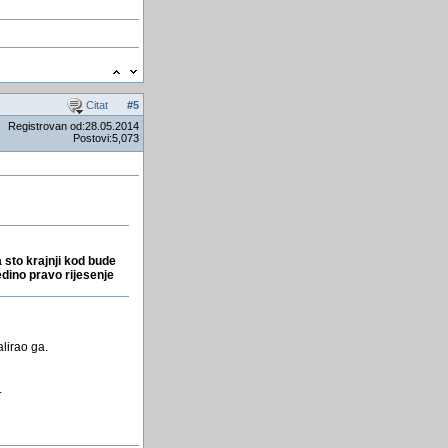
Kineski znanstvenici rijesili
kljucni problem optickog
racunalstva
Prizvodnja U Bosni i
Hercegovini? Sta nedostaje?
Citat
#
5
Alkohol i bodibilding
Registrovan od:28.05.2014
Turski Edison modernog
Postovi:5,073
doba
Å ukovi i zeze
Hakerima je dovoljan tek
jedan podatak o vama pa da
vas mogu pratiti po gra...
Upis iz padajuće liste
 sto krajnji kod bude
(combo)
edino pravo rijesenje
crv Stuxne napada Iransku
nuklearku
Mini Windows XP
lirao ga.
.