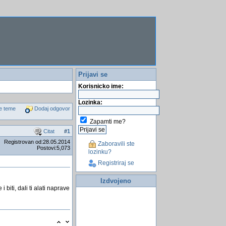
Prijavi se
Korisnicko ime:
Lozinka:
e teme
Dodaj odgovor
Zapamti me?
Citat
#
1
Registrovan od:28.05.2014
Zaboravili ste
Postovi:5,073
lozinku?
Registriraj se
Izdvojeno
iti, dali ti alati naprave