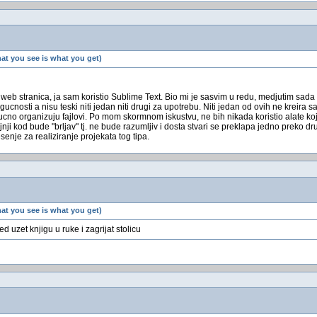
t you see is what you get)
du web stranica, ja sam koristio Sublime Text. Bio mi je sasvim u redu, medjutim sad
cnosti a nisu teski niti jedan niti drugi za upotrebu. Niti jedan od ovih ne kreira 
rucno organizuju fajlovi. Po mom skormnom iskustvu, ne bih nikada koristio alate ko
ajnji kod bude "brljav" tj. ne bude razumljiv i dosta stvari se preklapa jedno preko d
senje za realiziranje projekata tog tipa.
t you see is what you get)
d uzet knjigu u ruke i zagrijat stolicu