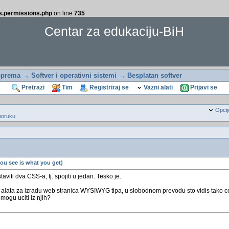
ss.permissions.php
on line
735
Centar za edukaciju-BiH
oprema
→
Softver i operativni sistemi
→
Besplatan softver
Pretrazi
Tim
Registriraj se
Vazni alati
Prijavi se
Opcij
poruku
u see is what you get)
iti dva CSS-a, tj. spojiti u jedan. Tesko je.
lata za izradu web stranica WYSIWYG tipa, u slobodnom prevodu sto vidis tako ce i b
 mogu uciti iz njih?