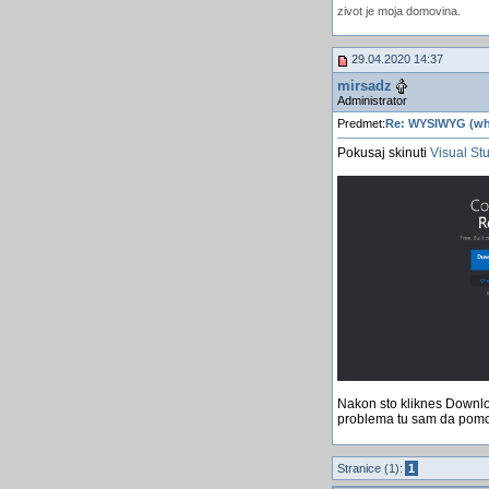
zivot je moja domovina.
29.04.2020 14:37
mirsadz
Administrator
Predmet:
Re: WYSIWYG (wha
Pokusaj skinuti
Visual St
Nakon sto kliknes Downloa
problema tu sam da pom
Stranice (1):
1