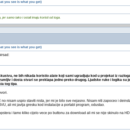
t you see is what you get)
er samo tako i ostali imaju koristi od toga.
t you see is what you get)
irsad:
tvu, ne bih nikada koristio alate koji sami ugradjuju kod u projekat iz razloga
azumljiv i dosta stvari se preklapa jedno preko drugog. Ljudske ruke i logika su j
ta tog tipa
.
vori.
 nisam uspio staviti nista, jer mi je bilo sve nejasno. Nisam niti zapoceo i deinsta
 ali mi javlja gresku kod instalacije a portabl program, odustao.
pstera i tamo kliko cijelo vece po buttonu za download ali mi se nije skinulo na HD