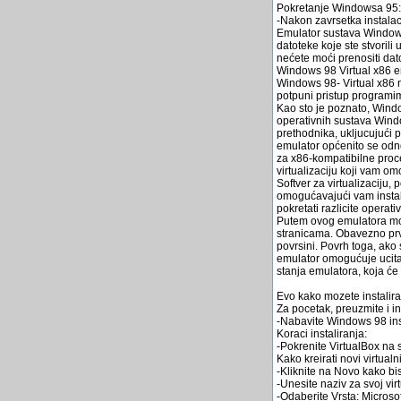
Pokretanje Windowsa 95:
-Nakon zavrsetka instala
Emulator sustava Windows
datoteke koje ste stvorili
nećete moći prenositi dato
Windows 98 Virtual x86 e
Windows 98- Virtual x86 
potpuni pristup programim
Kao sto je poznato, Windo
operativnih sustava Wind
prethodnika, ukljucujući 
emulator općenito se odno
za x86-kompatibilne proce
virtualizaciju koji vam 
Softver za virtualizaciju
omogućavajući vam instala
pokretati razlicite opera
Putem ovog emulatora moze
stranicama. Obavezno prvo
povrsini. Povrh toga, ako
emulator omogućuje ucita
stanja emulatora, koja će 
Evo kako mozete instalira
Za pocetak, preuzmite i ins
-Nabavite Windows 98 insta
Koraci instaliranja:
-Pokrenite VirtualBox na
Kako kreirati novi virtualni
-Kliknite na Novo kako biste
-Unesite naziv za svoj virt
-Odaberite Vrsta: Microso