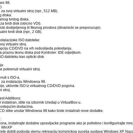
ows 98.
):
a svoj virtualni stroj (npr., 512 MB).
g diska:
alnog tvrdog diska.
za tvrdi disk (obicno VDI).
ki dodijeljenog ili fiksnog prostora (dinamicki se preporucuje).
ualni tvrdi disk (npr., 2 GB).
stalacijske ISO datoteke:
oj virtualni stroj.
opciju CD/DVD na vrh redoslijeda pokretanja.
na praznu ikonu diska pod Kontroler: IDE odjeljkom.
O datoteku kao opticki disk.
ja:
e pokrenuli virtualni stroj.
enuti s ISO-a.
u za instalaciju Windowsa 98.
ije, uklonite ISO iz virtualnog CD/DVD pogona.
 stroj.
est Additions:
nstaliran, idite na izbornik Uređaji u VirtualBox-u.
gostujućim dodacima.
 CD slike unutar Windowsa 98 kako biste instalirali nove dodatke.
:
lona, instalirajte dodatne upravljacke programe ako je potrebno i konfigurirajte m
: WinXP
e dobiti podosta vjernu rekreaciju korisnickog sucelja sustava Windows XP. Nazal