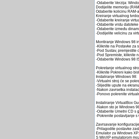
-Odaberite Verzija: Wind
Dodijelite memoriju (RAM
Odaberite kolicinu RAM-a z
Kreiranje virtualnog tvrdo
-Odaberite kreiranje virtu
-Odaberite vrstu datoteke 
-Odaberite između dinamic
-Dodijelite velicinu za virt
Montiranje Windows 98 in
-Kliknite na Postavke za sv
-Pod Sustav, premjestite 
-Pod Spremiste, kliknite 
-Odaberite Windows 98 IS
Pokretanje virtualnog stro
-Kliknite Pokreni kako bist
Instaliranje Windows 98:
-Virtualni stroj će se pokr
-Slijedite upute na ekran
-Nakon zavrsetka instalac
-Ponovo pokrenite virtualni
Instaliranje VirtualBox Gu
-Nakon sto je Windows 98 i
-Odaberite Umetni CD s 
-Pokrenite postavljanje s
Zavrsavanje konfiguracije
-Prilagodite postavke zas
Emulator za Windows XP
S WinXP emulatorom mozet