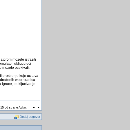
atorom mozete istraziti
emulator, ukljucujući
o mozete ocekivati.
i prosirenje koje ucitava
adređenih web stranica.
a igrace je ukljucivanje
:15 od strane Avko.
Dodaj odgovor