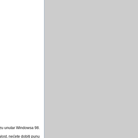
rezu unutar Windowsa 98.
ost, nećete dobiti punu