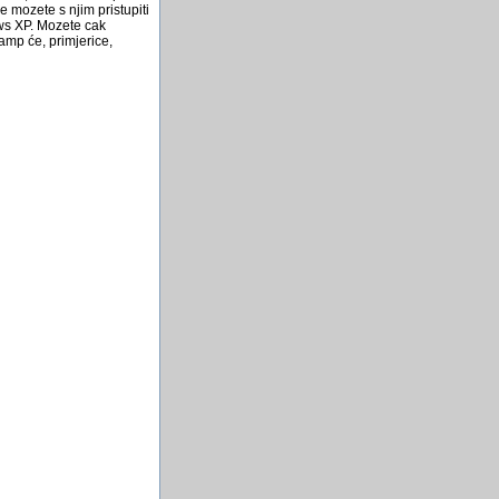
e mozete s njim pristupiti
ows XP. Mozete cak
amp će, primjerice,