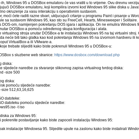
-ih, Windows 95 u DOSBox emulatoru će vas vratiti u to vrijeme. Ovu drevnu verzij
ujući DOSBox emulatoru, koji kompilira izvorni kod Windows 95 slike diska u JavaS
ualno okruzenje za vasu interakciju s operativnim sustavom.
, moći ćete raditi razne stvari, ukljucujući crtanje u programu Paint i pisanje u Wor
le sa sustavom Windows 95, kao sto su FreeCell, Hearts, Minesweeper i Solitaire.
 DOS-om, namijenjen pokretanju DOS igara i aplikacija. On ne emulira Windows 95 
nutar DOSBox-a pomoću određenog skupa konfiguracija i alata.
 virtualnog stroja unutar DOSBox-a te instalaciju Windows 95 na taj virtualni stroj.
zda neće biti tako glatka kao kod pokretanja Windows 95 na izvornom hardveru ili
 poput VirtualBox-a ili VMware-a.
 koje trebate slijediti kako biste pokrenuli Windows 95 u DOSBox-u:
 DOSBox s sluzbene web stranice:
https://www.dosbox.com/download.php
g diska:
ite sljedeće naredbe za stvaranje slikovnog zapisa virtualnog tvrdog diska:
hd -size 500
og diska:
i disk pomoću sljedeće naredbe:
-size 512,63,16,625
SO datoteke:
ISO datoteku pomoću sljedeće naredbe:
ws95.iso -t iso
g diska za Windows 95:
i pokrenite postavljanje kako biste zapoceli instalaciju Windows 95:
ak instalacije Windowsa 95. Slijedite upute na zaslonu kako biste instalirali Window