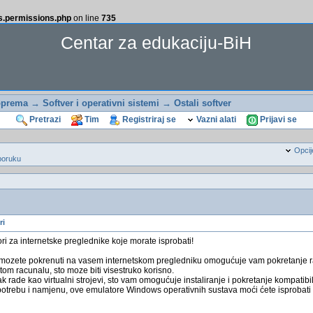
ss.permissions.php
on line
735
Centar za edukaciju-BiH
oprema
→
Softver i operativni sistemi
→
Ostali softver
Pretrazi
Tim
Registriraj se
Vazni alati
Prijavi se
Opcij
poruku
ri
i za internetske preglednike koje morate isprobati!
ozete pokrenuti na vasem internetskom pregledniku omogućuje vam pokretanje razl
tom racunalu, sto moze biti visestruko korisno.
k rade kao virtualni strojevi, sto vam omogućuje instaliranje i pokretanje kompati
 potrebu i namjenu, ove emulatore Windows operativnih sustava moći ćete isprobati