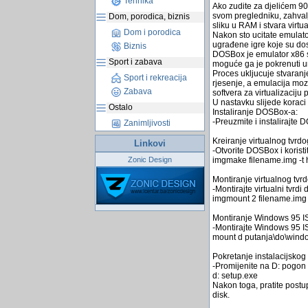
Tehnika
Ako zudite za djelićem 90
svom pregledniku, zahvalj
Dom, porodica, biznis
sliku u RAM i stvara virt
Dom i porodica
Nakon sto ucitate emulator
ugrađene igre koje su dos
Biznis
DOSBox je emulator x86 s
Sport i zabava
moguće ga je pokrenuti u
Proces ukljucuje stvaranje
Sport i rekreacija
rjesenje, a emulacija mo
Zabava
softvera za virtualizaciju
U nastavku slijede koraci
Ostalo
Instaliranje DOSBox-a:
-Preuzmite i instalirajte
Zanimljivosti
Kreiranje virtualnog tvrdo
Linkovi
-Otvorite DOSBox i korist
imgmake filename.img -t 
Zonic Design
Montiranje virtualnog tvrd
-Montirajte virtualni tvrd
imgmount 2 filename.img 
Montiranje Windows 95 I
-Montirajte Windows 95 
mount d putanja\do\windo
Pokretanje instalacijsko
-Promijenite na D: pogon 
d: setup.exe
Nakon toga, pratite postup
disk.