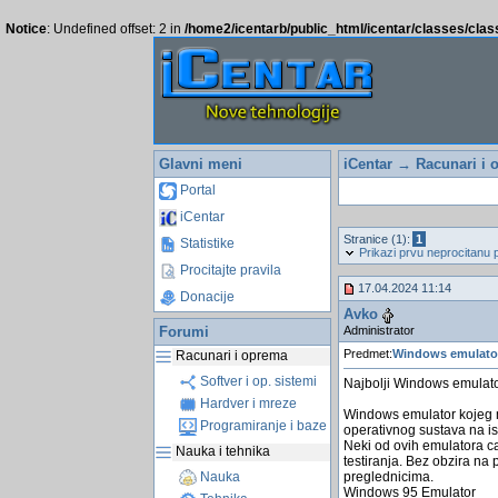
Notice
: Undefined offset: 2 in
/home2/icentarb/public_html/icentar/classes/cla
Glavni meni
iCentar
→
Racunari i 
Portal
iCentar
Stranice (1):
1
Statistike
Prikazi prvu neprocitanu 
Procitajte pravila
17.04.2024 11:14
Donacije
Avko
Administrator
Forumi
Predmet:
Windows emulato
Racunari i oprema
Softver i op. sistemi
Najbolji Windows emulator
Hardver i mreze
Windows emulator kojeg m
Programiranje i baze
operativnog sustava na is
Neki od ovih emulatora ca
Nauka i tehnika
testiranja. Bez obzira na
preglednicima.
Nauka
Windows 95 Emulator