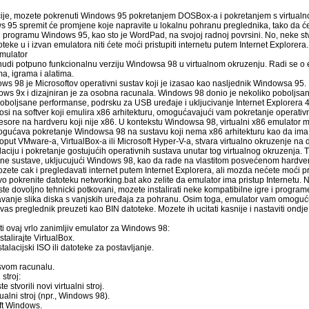
cije, mozete pokrenuti Windows 95 pokretanjem DOSBox-a i pokretanjem s virtualno
 95 spremit će promjene koje napravite u lokalnu pohranu preglednika, tako da ć
 u programu Windows 95, kao sto je WordPad, na svojoj radnoj povrsini. No, neke stv
teke u i izvan emulatora niti ćete moći pristupiti internetu putem Internet Explorera.
mulator
nudi potpuno funkcionalnu verziju Windowsa 98 u virtualnom okruzenju. Radi se o 
a, igrama i alatima.
ws 98 je Microsoftov operativni sustav koji je izasao kao nasljednik Windowsa 95. B
ows 9x i dizajniran je za osobna racunala. Windows 98 donio je nekoliko poboljsa
poboljsane performanse, podrsku za USB uređaje i ukljucivanje Internet Explorera 4.
si na softver koji emulira x86 arhitekturu, omogućavajući vam pokretanje operativn
sore na hardveru koji nije x86. U kontekstu Windowsa 98, virtualni x86 emulator mo
omogućava pokretanje Windowsa 98 na sustavu koji nema x86 arhitekturu kao da ima
, poput VMware-a, VirtualBox-a ili Microsoft Hyper-V-a, stvara virtualno okruzenje n
ciju i pokretanje gostujućih operativnih sustava unutar tog virtualnog okruzenja. Ti
tivne sustave, ukljucujući Windows 98, kao da rade na vlastitom posvećenom hardve
te cak i pregledavati internet putem Internet Explorera, ali mozda nećete moći p
 pokrenite datoteku networking.bat ako zelite da emulator ima pristup Internetu. N
 ste dovoljno tehnicki potkovani, mozete instalirati neke kompatibilne igre i progra
vanje slika diska s vanjskih uređaja za pohranu. Osim toga, emulator vam omogu
vas preglednik preuzeti kao BIN datoteke. Mozete ih ucitati kasnije i nastaviti ondje 
ti ovaj vrlo zanimljiv emulator za Windows 98:
talirajte VirtualBox.
lacijski ISO ili datoteke za postavljanje.
 svom racunalu.
 stroj:
 stvorili novi virtualni stroj.
ualni stroj (npr., Windows 98).
ft Windows.