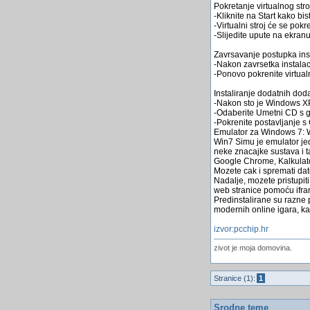
Pokretanje virtualnog stro
-Kliknite na Start kako bist
-Virtualni stroj će se pokr
-Slijedite upute na ekran
Zavrsavanje postupka inst
-Nakon zavrsetka instalac
-Ponovo pokrenite virtualni
Instaliranje dodatnih dod
-Nakon sto je Windows XP i
-Odaberite Umetni CD s 
-Pokrenite postavljanje s
Emulator za Windows 7: 
Win7 Simu je emulator jed
neke znacajke sustava i ta
Google Chrome, Kalkulato
Mozete cak i spremati dato
Nadalje, mozete pristupit
web stranice pomoću ifram
Predinstalirane su razne p
modernih online igara, ka
izvor:pcchip.hr
zivot je moja domovina.
Stranice (1):
1
Srodne teme