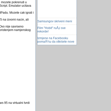
u mozete pokrenuti u
cript. Emulator ucitava
dPadu. Mozete cak igrati i
Samsungov skriveni meni
na izvorni nacin, ali
Film "Hobit" ruÅ¡i sve
 Ovo nije savrseno
rekorde!
 koristenjem namjenskog
Izmjene na Facebooku
pomaÅ¾u da otkrijete nove
aplikacije
Google Maps podijeli
lokaciju uzivo
66 godina od atomskog
napada na Nagasaki
crni humor
MOXIE - zlatna kutija
Dva List Boxa
Magije vitamina A
dobro jutro, dobar dan...
s 95 na virtualni tvrdi
Super krompir
Google izbjegao suđenje