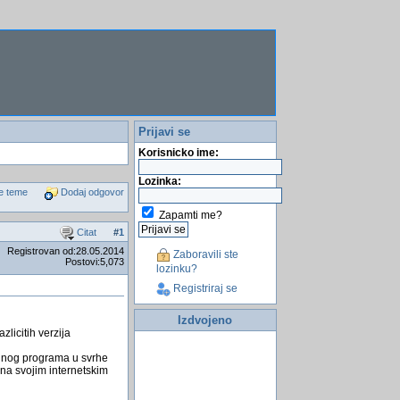
Prijavi se
Korisnicko ime:
Lozinka:
e teme
Dodaj odgovor
Zapamti me?
Citat
#
1
Registrovan od:28.05.2014
Zaboravili ste
Postovi:5,073
lozinku?
Registriraj se
Izdvojeno
icitih verzija
bilnog programa u svrhe
 na svojim internetskim