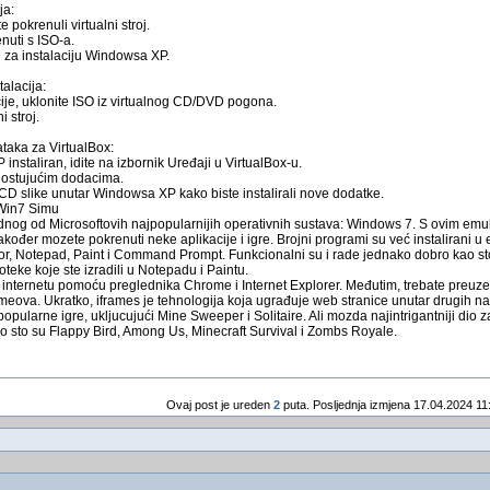
ja:
e pokrenuli virtualni stroj.
enuti s ISO-a.
u za instalaciju Windowsa XP.
alacija:
ije, uklonite ISO iz virtualnog CD/DVD pogona.
 stroj.
ataka za VirtualBox:
nstaliran, idite na izbornik Uređaji u VirtualBox-u.
gostujućim dodacima.
 CD slike unutar Windowsa XP kako biste instalirali nove dodatke.
Win7 Simu
nog od Microsoftovih najpopularnijih operativnih sustava: Windows 7. S ovim emul
kođer mozete pokrenuti neke aplikacije i igre. Brojni programi su već instalirani u 
r, Notepad, Paint i Command Prompt. Funkcionalni su i rade jednako dobro kao st
teke koje ste izradili u Notepadu i Paintu.
i internetu pomoću preglednika Chrome i Internet Explorer. Međutim, trebate preuzet
eova. Ukratko, iframes je tehnologija koja ugrađuje web stranice unutar drugih n
opularne igre, ukljucujući Mine Sweeper i Solitaire. Ali mozda najintrigantniji dio z
o sto su Flappy Bird, Among Us, Minecraft Survival i Zombs Royale.
Ovaj post je ureden
2
puta. Posljednja izmjena 17.04.2024 11