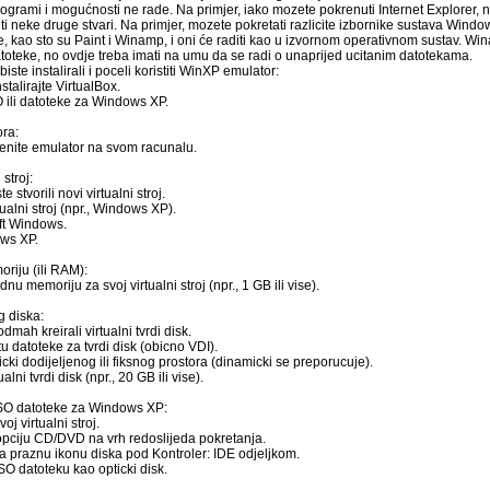
rogrami i mogućnosti ne rade. Na primjer, iako mozete pokrenuti Internet Explorer, n
iti neke druge stvari. Na primjer, mozete pokretati razlicite izbornike sustava Wind
, kao sto su Paint i Winamp, i oni će raditi kao u izvornom operativnom sustav. Win
toteke, no ovdje treba imati na umu da se radi o unaprijed ucitanim datotekama.
iste instalirali i poceli koristiti WinXP emulator:
stalirajte VirtualBox.
O ili datoteke za Windows XP.
ora:
krenite emulator na svom racunalu.
 stroj:
 stvorili novi virtualni stroj.
tualni stroj (npr., Windows XP).
ft Windows.
ows XP.
riju (ili RAM):
u memoriju za svoj virtualni stroj (npr., 1 GB ili vise).
g diska:
mah kreirali virtualni tvrdi disk.
u datoteke za tvrdi disk (obicno VDI).
ki dodijeljenog ili fiksnog prostora (dinamicki se preporucuje).
alni tvrdi disk (npr., 20 GB ili vise).
 ISO datoteke za Windows XP:
oj virtualni stroj.
opciju CD/DVD na vrh redoslijeda pokretanja.
na praznu ikonu diska pod Kontroler: IDE odjeljkom.
O datoteku kao opticki disk.