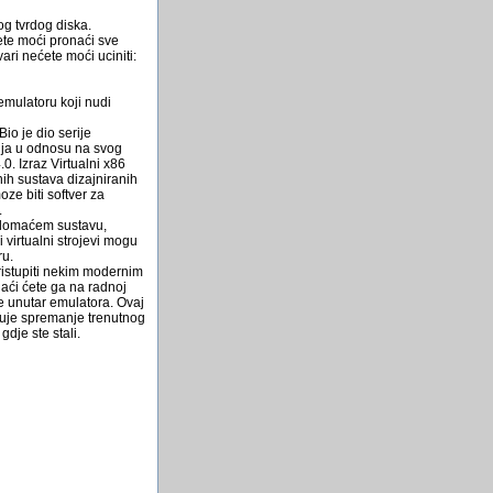
Struja i voda pomocu
g tvrdog diska.
suncevih zraka
ete moći pronaći sve
ari nećete moći uciniti:
Send Maill
Vratio se komodor 64
emulatoru koji nudi
Kina Å¡alje čovjeka na
io je dio serije
Mjesec
nja u odnosu na svog
0. Izraz Virtualni x86
Kako zaključati podformu?
ih sustava dizajniranih
ze biti softver za
dell optiplex 740
.
a domaćem sustavu,
Tri stvari koje će pokopati
 virtualni strojevi mogu
čovječanstvo
ru.
ristupiti nekim modernim
Porsche 911 kao Speedster
aći ćete ga na radnoj
me unutar emulatora. Ovaj
ćuje spremanje trenutnog
gdje ste stali.