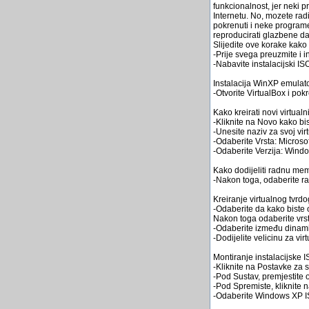
funkcionalnost, jer neki p
Internetu. No, mozete rad
pokrenuti i neke programe
reproducirati glazbene da
Slijedite ove korake kako b
-Prije svega preuzmite i in
-Nabavite instalacijski IS
Instalacija WinXP emulat
-Otvorite VirtualBox i po
Kako kreirati novi virtualni
-Kliknite na Novo kako biste
-Unesite naziv za svoj vir
-Odaberite Vrsta: Microso
-Odaberite Verzija: Wind
Kako dodijeliti radnu memo
-Nakon toga, odaberite radn
Kreiranje virtualnog tvrdo
-Odaberite da kako biste od
Nakon toga odaberite vrst
-Odaberite između dinamic
-Dodijelite velicinu za virtu
Montiranje instalacijske
-Kliknite na Postavke za sv
-Pod Sustav, premjestite 
-Pod Spremiste, kliknite 
-Odaberite Windows XP IS