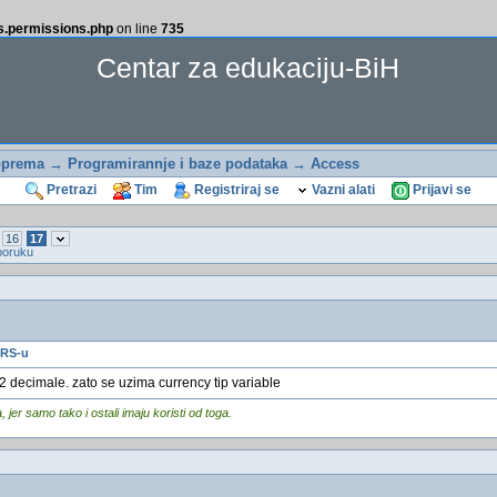
ss.permissions.php
on line
735
Centar za edukaciju-BiH
oprema
→
Programirannje i baze podataka
→
Access
Pretrazi
Tim
Registriraj se
Vazni alati
Prijavi se
16
17
poruku
 RS-u
 2 decimale. zato se uzima currency tip variable
er samo tako i ostali imaju koristi od toga.