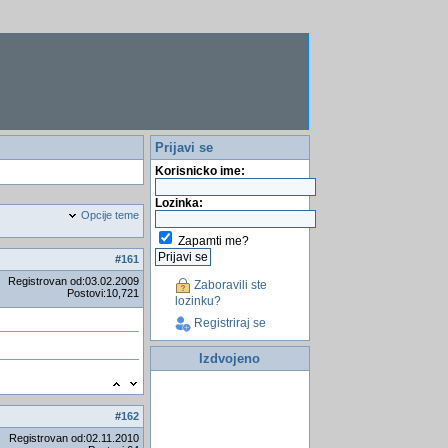
Prijavi se
Korisnicko ime:
Lozinka:
Opcije teme
Zapamti me?
#
161
Registrovan od:03.02.2009
Zaboravili ste
Postovi:10,721
lozinku?
Registriraj se
Izdvojeno
#
162
Registrovan od:02.11.2010