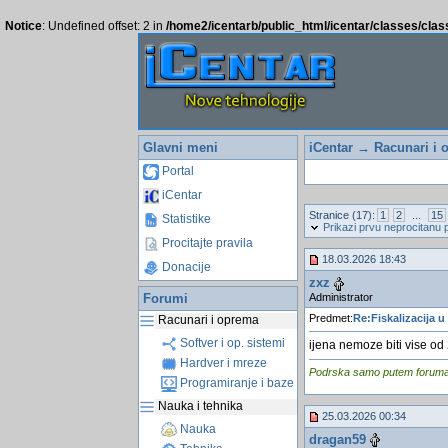
Notice
: Undefined offset: 2 in
/home2/icentarb/public_html/icentar/classes/cla
Glavni meni
iCentar
→
Racunari i 
Portal
iCentar
Stranice (17):
1
2
...
15
Statistike
Prikazi prvu neprocitanu 
Procitajte pravila
18.03.2026 18:43
Donacije
zxz
Administrator
Forumi
Predmet:
Re:Fiskalizacija u
Racunari i oprema
Softver i op. sistemi
ijena nemoze biti vise od
Hardver i mreze
Podrska samo putem foruma, j
Programiranje i baze
Nauka i tehnika
25.03.2026 00:34
Nauka
dragan59