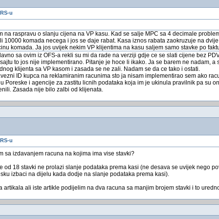
 RS-u
na raspravu o slanju cijena na VP kasu. Kad se salje MPC sa 4 decimale problem
ili 10000 komada necega i jos se daje rabat. Kasa iznos rabata zaokruzuje na dvije 
cinu komada. Ja jos uvijek nekim VP klijentima na kasu saljem samo stavke po faktur
no sa ovim iz OFS-a rekli su mi da rade na verziji gdje ce se slati cijene bez PDV-a
sajtu to jos nije implementirano. Pitanje je hoce li ikako. Ja se barem ne nadam, 
ednog klijenta sa VP kasom i zasada se ne zali. Nadam se da ce tako i ostati.
avezni ID kupca na reklamiranim racunima sto ja nisam implementirao sem ako racun
 Poreske i agencije za zastitu licnih podataka koja im je ukinula pravilnik pa su oni 
nili. Zasada nije bilo zalbi od klijenata.
 RS-u
em sa izdavanjem racuna na kojima ima vise stavki?
 od 18 stavki ne prolazi slanje podataka prema kasi (ne desava se uvijek nego 
resku izbaci na dijelu kada dodje na slanje podataka prema kasi).
 artikala ali iste artikle podijelim na dva racuna sa manjim brojem stavki i to uredn