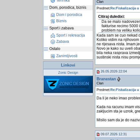
Tehnika
Clan
Dom, porodica, biznis
Predmet:
Re:Fiskalizacija u
Dom i porodica
Citiraj duledixi:
Biznis
Da se malo nadovezem 
fakturise recimo 5000 
Sport i zabava
problem na veliku koli
Sport i rekreacija
Kada sam se cuo nekad dav
Koliko vidim na njihovom 
Zabava
ne rijesava nista. Imam j
Novo je kako su uveli ob
Ostalo
bila neka rasprava izmedju
Zanimljivosti
sustinski nista nisu promje
Linkovi
26.05.2026 22:04
Zonic Design
Branestan
Clan
Predmet:
Re:Fiskalizacija u
Da li je neko imao probl
Kada na racunu imam vise
zakljucim sta je uzrok, g
Mislio sam da je do naziva
09.07.2026 12:31