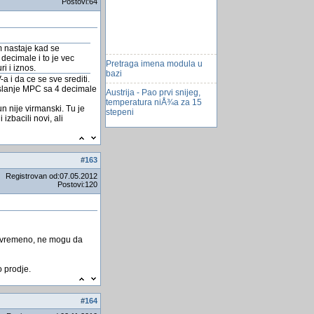
Postovi:64
 nastaje kad se
decimale i to je vec
Pretraga imena modula u
i i iznos.
bazi
 i da ce se sve srediti.
Austrija - Pao prvi snijeg,
a slanje MPC sa 4 decimale
temperatura niÅ¾a za 15
stepeni
 nije virmanski. Tu je
izbacili novi, ali
Zena ulovila najvecu tunu do
sada!
HDD i SSD do 10 TB
#
163
Neda mi selektirati ikone na
Registrovan od:07.05.2012
sredini ekrana
Postovi:120
Ukrali piÅ¡tolje iz policijske
postaje
Reden broj vo Queri
povremeno, ne mogu da
Access i internet
o prodje.
VLC Player dobit che
moguchnost automatskog
prevođenja i titlovanja videa
#
164
label print broja