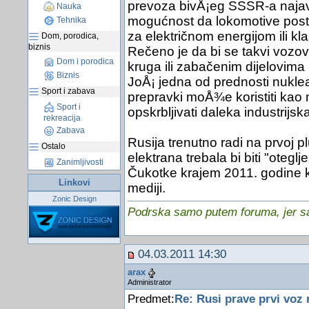
prevoza bivÅ¡eg SSSR-a najavi
Nauka
mogućnost da lokomotive pos
Tehnika
za električnom energijom ili kl
Dom, porodica,
biznis
Rečeno je da bi se takvi vozovi
Dom i porodica
kruga ili zabačenim dijelovima 
Biznis
JoÅ¡ jedna od prednosti nukle
Sport i zabava
prepravki moÅ¾e koristiti kao 
Sport i
opskrbljivati daleka industrijska
rekreacija
Zabava
Rusija trenutno radi na prvoj p
Ostalo
elektrana trebala bi biti "oteg
Zanimljivosti
Čukotke krajem 2011. godine k
Linkovi
mediji.
Zonic Design
Podrska samo putem foruma, jer sam
04.03.2011 14:30
arax
Administrator
Predmet:
Re: Rusi prave prvi voz