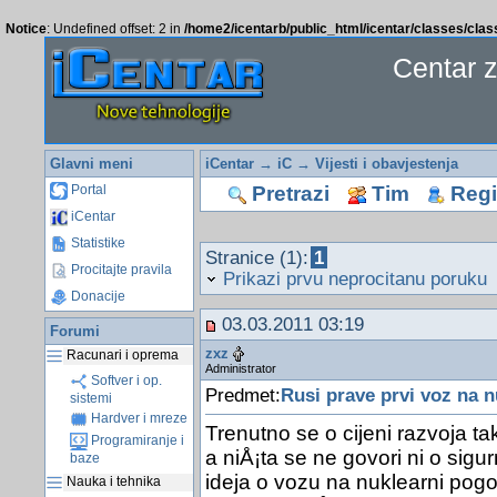
Notice
: Undefined offset: 2 in
/home2/icentarb/public_html/icentar/classes/cla
Centar 
Glavni meni
iCentar
→
iC
→
Vijesti i obavjestenja
Pretrazi
Tim
Regis
Portal
iCentar
Statistike
Stranice (1):
1
Procitajte pravila
Prikazi prvu neprocitanu poruku
Donacije
03.03.2011 03:19
Forumi
zxz
Racunari i oprema
Administrator
Softver i op.
Predmet:
Rusi prave prvi voz na 
sistemi
Hardver i mreze
Trenutno se o cijeni razvoja 
Programiranje i
a niÅ¡ta se ne govori ni o sigu
baze
ideja o vozu na nuklearni pogo
Nauka i tehnika